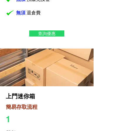
無須
退倉費
查詢優惠
上門迷你箱
簡易存取流程
1