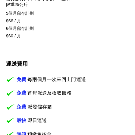
​限重25公斤
3個月儲存計劃
$66 / 月
6個月儲存計劃
$60 / 月
​運送費用
免費
每兩個月一次
來回上門運送
免費
首程派送及收取服務
免費
派發儲存箱
最快
即日運送
無須
預繳免
按金