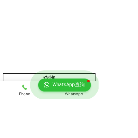
​地址
辦公室地址:
九龍灣臨樂街19號南豐商業中心916-917室
營業時間
星期一至星期五:上午9時至晚上10時​
星期六:上午9時至下午6時​
星期日:上午9時至下午6時
查詢
WhatsApp查詢
Phone
WhatsApp
提交