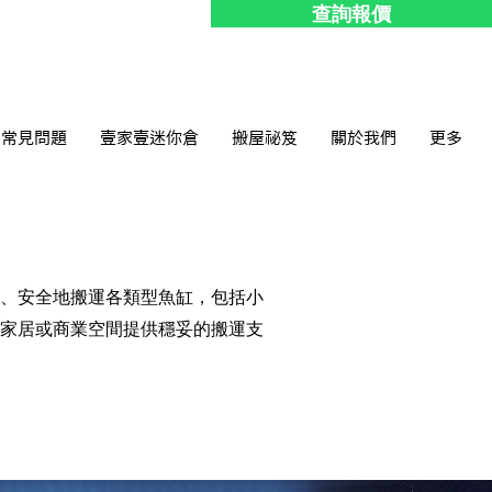
查詢報價
常見問題
壹家壹迷你倉
搬屋祕笈
關於我們
更多
、安全地搬運各類型魚缸，包括小
家居或商業空間提供穩妥的搬運支