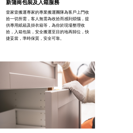
新蒲崗包裝及入箱服務
壹家壹搬運專家的專業搬運團隊為客戶上門收
拾一切所需，客人無需為收拾而感到煩惱，提
供專用紙箱及掛衣箱等，為你於現場整理收
拾，入箱包裝，安全搬運至目的地再歸位，快
捷妥當，準時保質，安全可靠。