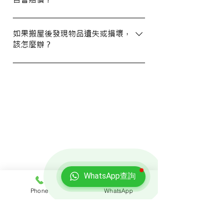
WhatsApp 與我們的客服人員聯絡。
我們提供基本的責任保險，保障您的物品在
搬運過程中的損失或損壞。詳情請向我們的
如果搬屋後發現物品遺失或損壞，
該怎麼辦？
客戶服務員查詢，並建議客戶自行考慮購買
額外保險。
我們建議您在搬屋前準備一份運送清單，並
在搬運當日進行點算。如發現物品受損，請
立即聯絡我們以商討責任及賠償事宜。
我們的客戶
WhatsApp查詢
Phone
WhatsApp