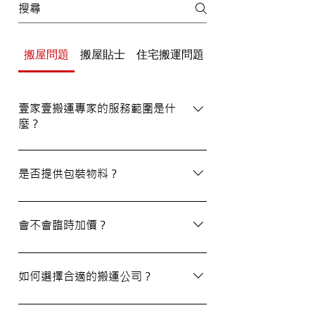
搬屋問題
搬屋貼士
住宅搬運問題
辦公室/寫字樓搬運
壹家壹搬運專家的服務範圍是什
麼？
壹家壹搬運專家的服務覆蓋港九及新界，無
論是一般搬屋服務還是商務搬遷，我們都能
是否提供包裝物料？
為客戶提供合適的搬運方案。
是的，我們會為客戶提供包裝物料。如有需
要，請隨時與我們的客戶服務員查詢。
會不會臨時加價？
我們的報價透明，會根據您提供的物品清單
提供合理預算，絕無隱藏費用。除非搬運當
如何選擇合適的搬運公司？
日有已協議的額外物品，否則您只需支付已
約定的費用。
選擇一間合適的搬運公司非常重要，建議您