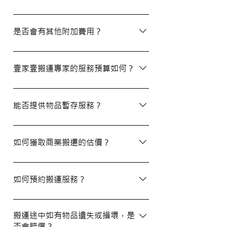
除了搬屋和商業搬遷服務外，我們還提供物
品包裝、傢俬裝拆、棄置、代客提貨及交收
是否會有其他附加費用？
等額外服務，方便您在搬運過程中獲得更多
支持。
搬運過程中所產生的雜費（如隧道費、停車
場費等）並不包括在報價內，客戶需以實報
壹家壹搬運專家的服務預算如何？
實銷形式支付。在完成搬運後，請以現金形
式支付運費給搬運職員。
我們的報價會根據物品數量和搬運距離而有
所不同。您可以告訴我們您的搬屋計劃，以
能否提供物品暫存服務？
便我們為您提供更詳細且個性化的搬運方
案。
當然可以。我們提供自助迷你倉庫及中央倉
庫服務，讓您方便地存放大型家具及雜物，
如何獲取商業搬遷的估價？
詳情可與我們查詢。
如需要商業搬遷服務，我們可以安排專人免
費上門視察場地，並提供詳細報價。
如何預約搬運服務？
預約過程非常簡單，您可以透過我們的網站
填寫網上表格，專人將會與您聯絡提供詳細
搬運途中如有物品遺失或損壞，是
否會賠償？
資訊。您也可以通過客戶服務熱線或