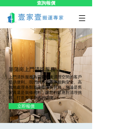
查詢報價
新蒲崗上門清拆服務
上門清拆服務為需要快速清理空間的客戶
提供便利。我們的專業團隊能夠安全、高
效地處理各類新蒲崗清拆任務，無論是舊
家具還是裝修材料，讓您輕鬆應對清理挑
戰，打造整潔舒適的環境。
立即報價