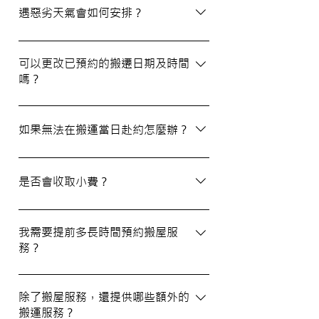
選擇經驗豐富、提供專業服務且預算合理的
遇惡劣天氣會如何安排？
公司。我們壹家壹搬運專家將是您最佳的選
擇！
如搬屋當日遇上惡劣天氣，我們會提前與您
聯絡並安排改期。具體安排如下： 黑色暴
可以更改已預約的搬遷日期及時間
嗎？
雨或八號熱帶氣旋警告於早上十時前發出：
服務將延遲至信號解除後約兩小時開放。
如果需要更改或取消已預約的搬運服務，請
工作期間發出警告：所有服務將立即暫停，
在預定搬運日期前至少兩個工作日的下午三
如果無法在搬運當日赴約怎麼辦？
我們會即時更新安排。 工作時間內解除警
時之前告知我們，否則需支付搬運價格的
告：服務將延遲至信號解除後約兩小時開
50%作為行政費。
若您無法在搬運當日赴約，請至少提前兩個
放。
工作日的下午三時通知我們，否則我們將有
是否會收取小費？
權收取搬運費的50%作為行政費。
我們不會向客戶索取小費，但客戶可自願性
地為搬運團隊作獎賞，以表達對我們服務的
我需要提前多長時間預約搬屋服
務？
滿意。
我們建議您在搬屋前一至三星期預約搬運日
期及時間，特別是在熱門的週末，以確保我
除了搬屋服務，還提供哪些額外的
搬運服務？
們能為您安排妥當的服務。