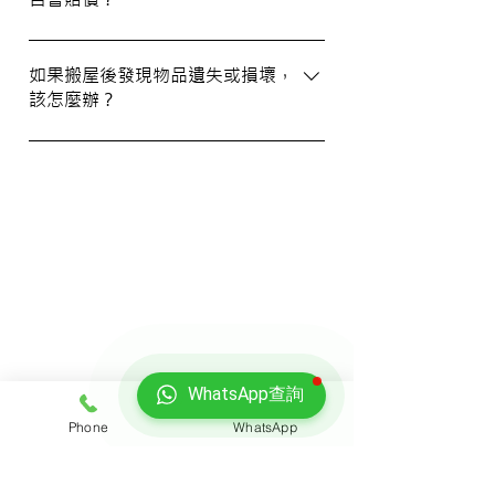
WhatsApp 與我們的客服人員聯絡。
我們提供基本的責任保險，保障您的物品在
搬運過程中的損失或損壞。詳情請向我們的
如果搬屋後發現物品遺失或損壞，
該怎麼辦？
客戶服務員查詢，並建議客戶自行考慮購買
額外保險。
我們建議您在搬屋前準備一份運送清單，並
在搬運當日進行點算。如發現物品受損，請
立即聯絡我們以商討責任及賠償事宜。
我們的客戶
WhatsApp查詢
Phone
WhatsApp