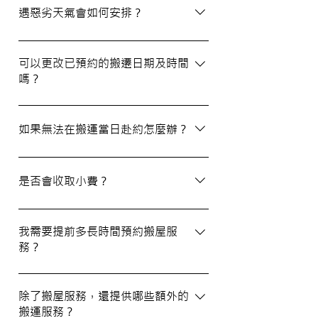
選擇經驗豐富、提供專業服務且預算合理的
遇惡劣天氣會如何安排？
公司。我們壹家壹搬運專家將是您最佳的選
擇！
如搬屋當日遇上惡劣天氣，我們會提前與您
聯絡並安排改期。具體安排如下： 黑色暴
可以更改已預約的搬遷日期及時間
嗎？
雨或八號熱帶氣旋警告於早上十時前發出：
服務將延遲至信號解除後約兩小時開放。
如果需要更改或取消已預約的搬運服務，請
工作期間發出警告：所有服務將立即暫停，
在預定搬運日期前至少兩個工作日的下午三
如果無法在搬運當日赴約怎麼辦？
我們會即時更新安排。 工作時間內解除警
時之前告知我們，否則需支付搬運價格的
告：服務將延遲至信號解除後約兩小時開
50%作為行政費。
若您無法在搬運當日赴約，請至少提前兩個
放。
工作日的下午三時通知我們，否則我們將有
是否會收取小費？
權收取搬運費的50%作為行政費。
我們不會向客戶索取小費，但客戶可自願性
地為搬運團隊作獎賞，以表達對我們服務的
我需要提前多長時間預約搬屋服
務？
滿意。
我們建議您在搬屋前一至三星期預約搬運日
期及時間，特別是在熱門的週末，以確保我
除了搬屋服務，還提供哪些額外的
搬運服務？
們能為您安排妥當的服務。