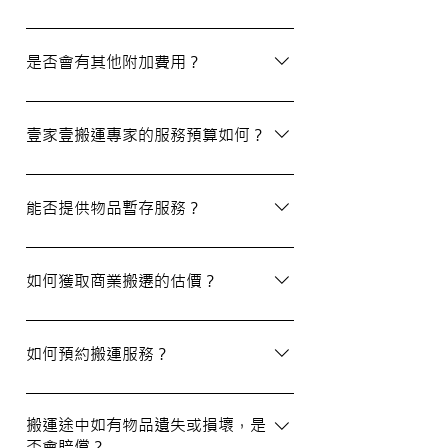
除了搬屋和商業搬遷服務外，我們還提供物
品包裝、傢俬裝拆、棄置、代客提貨及交收
是否會有其他附加費用？
等額外服務，方便您在搬運過程中獲得更多
支持。
搬運過程中所產生的雜費（如隧道費、停車
場費等）並不包括在報價內，客戶需以實報
壹家壹搬運專家的服務預算如何？
實銷形式支付。在完成搬運後，請以現金形
式支付運費給搬運職員。
我們的報價會根據物品數量和搬運距離而有
所不同。您可以告訴我們您的搬屋計劃，以
能否提供物品暫存服務？
便我們為您提供更詳細且個性化的搬運方
案。
當然可以。我們提供自助迷你倉庫及中央倉
庫服務，讓您方便地存放大型家具及雜物，
如何獲取商業搬遷的估價？
詳情可與我們查詢。
如需要商業搬遷服務，我們可以安排專人免
費上門視察場地，並提供詳細報價。
如何預約搬運服務？
預約過程非常簡單，您可以透過我們的網站
填寫網上表格，專人將會與您聯絡提供詳細
搬運途中如有物品遺失或損壞，是
否會賠償？
資訊。您也可以通過客戶服務熱線或