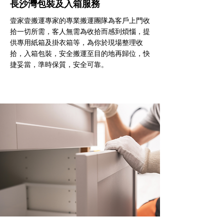
長沙灣包裝及入箱服務
壹家壹搬運專家的專業搬運團隊為客戶上門收
拾一切所需，客人無需為收拾而感到煩惱，提
供專用紙箱及掛衣箱等，為你於現場整理收
拾，入箱包裝，安全搬運至目的地再歸位，快
捷妥當，準時保質，安全可靠。