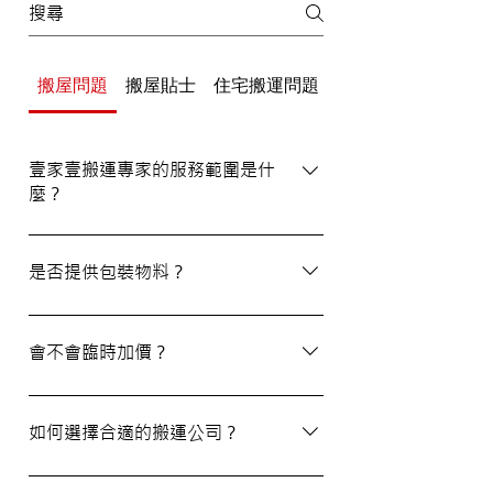
搬屋問題
搬屋貼士
住宅搬運問題
辦公室/寫字樓搬運
壹家壹搬運專家的服務範圍是什
麼？
壹家壹搬運專家的服務覆蓋港九及新界，無
論是一般搬屋服務還是商務搬遷，我們都能
是否提供包裝物料？
為客戶提供合適的搬運方案。
是的，我們會為客戶提供包裝物料。如有需
要，請隨時與我們的客戶服務員查詢。
會不會臨時加價？
我們的報價透明，會根據您提供的物品清單
提供合理預算，絕無隱藏費用。除非搬運當
如何選擇合適的搬運公司？
日有已協議的額外物品，否則您只需支付已
約定的費用。
選擇一間合適的搬運公司非常重要，建議您