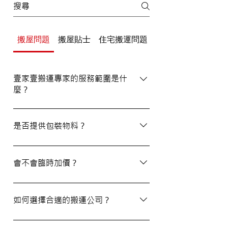
搬屋問題
搬屋貼士
住宅搬運問題
辦公室/寫字樓搬運
壹家壹搬運專家的服務範圍是什
麼？
壹家壹搬運專家的服務覆蓋港九及新界，無
論是一般搬屋服務還是商務搬遷，我們都能
是否提供包裝物料？
為客戶提供合適的搬運方案。
是的，我們會為客戶提供包裝物料。如有需
要，請隨時與我們的客戶服務員查詢。
會不會臨時加價？
我們的報價透明，會根據您提供的物品清單
提供合理預算，絕無隱藏費用。除非搬運當
如何選擇合適的搬運公司？
日有已協議的額外物品，否則您只需支付已
約定的費用。
選擇一間合適的搬運公司非常重要，建議您