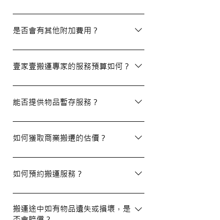
除了搬屋和商業搬遷服務外，我們還提供物
品包裝、傢俬裝拆、棄置、代客提貨及交收
是否會有其他附加費用？
等額外服務，方便您在搬運過程中獲得更多
支持。
搬運過程中所產生的雜費（如隧道費、停車
場費等）並不包括在報價內，客戶需以實報
壹家壹搬運專家的服務預算如何？
實銷形式支付。在完成搬運後，請以現金形
式支付運費給搬運職員。
我們的報價會根據物品數量和搬運距離而有
所不同。您可以告訴我們您的搬屋計劃，以
能否提供物品暫存服務？
便我們為您提供更詳細且個性化的搬運方
案。
當然可以。我們提供自助迷你倉庫及中央倉
庫服務，讓您方便地存放大型家具及雜物，
如何獲取商業搬遷的估價？
詳情可與我們查詢。
如需要商業搬遷服務，我們可以安排專人免
費上門視察場地，並提供詳細報價。
如何預約搬運服務？
預約過程非常簡單，您可以透過我們的網站
填寫網上表格，專人將會與您聯絡提供詳細
搬運途中如有物品遺失或損壞，是
否會賠償？
資訊。您也可以通過客戶服務熱線或