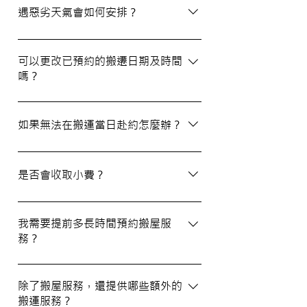
選擇經驗豐富、提供專業服務且預算合理的
遇惡劣天氣會如何安排？
公司。我們壹家壹搬運專家將是您最佳的選
擇！
如搬屋當日遇上惡劣天氣，我們會提前與您
聯絡並安排改期。具體安排如下： 黑色暴
可以更改已預約的搬遷日期及時間
嗎？
雨或八號熱帶氣旋警告於早上十時前發出：
服務將延遲至信號解除後約兩小時開放。
如果需要更改或取消已預約的搬運服務，請
工作期間發出警告：所有服務將立即暫停，
在預定搬運日期前至少兩個工作日的下午三
如果無法在搬運當日赴約怎麼辦？
我們會即時更新安排。 工作時間內解除警
時之前告知我們，否則需支付搬運價格的
告：服務將延遲至信號解除後約兩小時開
50%作為行政費。
若您無法在搬運當日赴約，請至少提前兩個
放。
工作日的下午三時通知我們，否則我們將有
是否會收取小費？
權收取搬運費的50%作為行政費。
我們不會向客戶索取小費，但客戶可自願性
地為搬運團隊作獎賞，以表達對我們服務的
我需要提前多長時間預約搬屋服
務？
滿意。
我們建議您在搬屋前一至三星期預約搬運日
期及時間，特別是在熱門的週末，以確保我
除了搬屋服務，還提供哪些額外的
搬運服務？
們能為您安排妥當的服務。