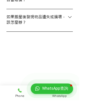
WhatsApp 與我們的客服人員聯絡。
我們提供基本的責任保險，保障您的物品在
搬運過程中的損失或損壞。詳情請向我們的
如果搬屋後發現物品遺失或損壞，
該怎麼辦？
客戶服務員查詢，並建議客戶自行考慮購買
額外保險。
我們建議您在搬屋前準備一份運送清單，並
在搬運當日進行點算。如發現物品受損，請
立即聯絡我們以商討責任及賠償事宜。
我們的客戶
WhatsApp查詢
Phone
WhatsApp