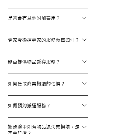
除了搬屋和商業搬遷服務外，我們還提供物
品包裝、傢俬裝拆、棄置、代客提貨及交收
是否會有其他附加費用？
等額外服務，方便您在搬運過程中獲得更多
支持。
搬運過程中所產生的雜費（如隧道費、停車
場費等）並不包括在報價內，客戶需以實報
壹家壹搬運專家的服務預算如何？
實銷形式支付。在完成搬運後，請以現金形
式支付運費給搬運職員。
我們的報價會根據物品數量和搬運距離而有
所不同。您可以告訴我們您的搬屋計劃，以
能否提供物品暫存服務？
便我們為您提供更詳細且個性化的搬運方
案。
當然可以。我們提供自助迷你倉庫及中央倉
庫服務，讓您方便地存放大型家具及雜物，
如何獲取商業搬遷的估價？
詳情可與我們查詢。
如需要商業搬遷服務，我們可以安排專人免
費上門視察場地，並提供詳細報價。
如何預約搬運服務？
預約過程非常簡單，您可以透過我們的網站
填寫網上表格，專人將會與您聯絡提供詳細
搬運途中如有物品遺失或損壞，是
否會賠償？
資訊。您也可以通過客戶服務熱線或