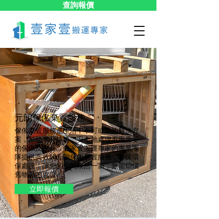
查詢報價
元朗傢俬棄置服務
傢俬棄置服務是生活中不可或缺的解決方
案，幫助客戶快速、安全地處理不再需要
的傢俬及家具。壹家壹搬運專家的專業團
隊提供高效的元朗傢俬棄置服務，確保環
保處理，讓您的空間煥然一新，無需煩惱
舊物品的處理。
立即報價