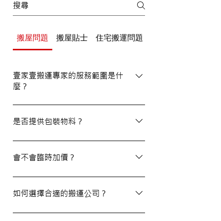
搬屋問題
搬屋貼士
住宅搬運問題
辦公室/寫字樓搬運
壹家壹搬運專家的服務範圍是什
麼？
壹家壹搬運專家的服務覆蓋港九及新界，無
論是一般搬屋服務還是商務搬遷，我們都能
是否提供包裝物料？
為客戶提供合適的搬運方案。
是的，我們會為客戶提供包裝物料。如有需
要，請隨時與我們的客戶服務員查詢。
會不會臨時加價？
我們的報價透明，會根據您提供的物品清單
提供合理預算，絕無隱藏費用。除非搬運當
如何選擇合適的搬運公司？
日有已協議的額外物品，否則您只需支付已
約定的費用。
選擇一間合適的搬運公司非常重要，建議您