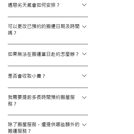
選擇經驗豐富、提供專業服務且預算合理的
遇惡劣天氣會如何安排？
公司。我們壹家壹搬運專家將是您最佳的選
擇！
如搬屋當日遇上惡劣天氣，我們會提前與您
聯絡並安排改期。具體安排如下： 黑色暴
可以更改已預約的搬遷日期及時間
嗎？
雨或八號熱帶氣旋警告於早上十時前發出：
服務將延遲至信號解除後約兩小時開放。
如果需要更改或取消已預約的搬運服務，請
工作期間發出警告：所有服務將立即暫停，
在預定搬運日期前至少兩個工作日的下午三
如果無法在搬運當日赴約怎麼辦？
我們會即時更新安排。 工作時間內解除警
時之前告知我們，否則需支付搬運價格的
告：服務將延遲至信號解除後約兩小時開
50%作為行政費。
若您無法在搬運當日赴約，請至少提前兩個
放。
工作日的下午三時通知我們，否則我們將有
是否會收取小費？
權收取搬運費的50%作為行政費。
我們不會向客戶索取小費，但客戶可自願性
地為搬運團隊作獎賞，以表達對我們服務的
我需要提前多長時間預約搬屋服
務？
滿意。
我們建議您在搬屋前一至三星期預約搬運日
期及時間，特別是在熱門的週末，以確保我
除了搬屋服務，還提供哪些額外的
搬運服務？
們能為您安排妥當的服務。