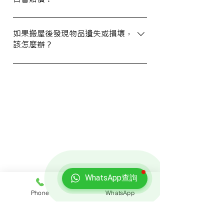
WhatsApp 與我們的客服人員聯絡。
我們提供基本的責任保險，保障您的物品在
搬運過程中的損失或損壞。詳情請向我們的
如果搬屋後發現物品遺失或損壞，
該怎麼辦？
客戶服務員查詢，並建議客戶自行考慮購買
額外保險。
我們建議您在搬屋前準備一份運送清單，並
在搬運當日進行點算。如發現物品受損，請
立即聯絡我們以商討責任及賠償事宜。
我們的客戶
WhatsApp查詢
Phone
WhatsApp