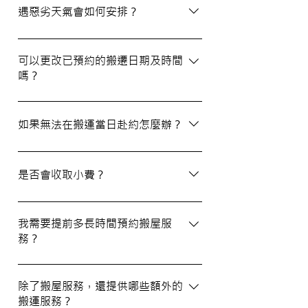
選擇經驗豐富、提供專業服務且預算合理的
遇惡劣天氣會如何安排？
公司。我們壹家壹搬運專家將是您最佳的選
擇！
如搬屋當日遇上惡劣天氣，我們會提前與您
聯絡並安排改期。具體安排如下： 黑色暴
可以更改已預約的搬遷日期及時間
嗎？
雨或八號熱帶氣旋警告於早上十時前發出：
服務將延遲至信號解除後約兩小時開放。
如果需要更改或取消已預約的搬運服務，請
工作期間發出警告：所有服務將立即暫停，
在預定搬運日期前至少兩個工作日的下午三
如果無法在搬運當日赴約怎麼辦？
我們會即時更新安排。 工作時間內解除警
時之前告知我們，否則需支付搬運價格的
告：服務將延遲至信號解除後約兩小時開
50%作為行政費。
若您無法在搬運當日赴約，請至少提前兩個
放。
工作日的下午三時通知我們，否則我們將有
是否會收取小費？
權收取搬運費的50%作為行政費。
我們不會向客戶索取小費，但客戶可自願性
地為搬運團隊作獎賞，以表達對我們服務的
我需要提前多長時間預約搬屋服
務？
滿意。
我們建議您在搬屋前一至三星期預約搬運日
期及時間，特別是在熱門的週末，以確保我
除了搬屋服務，還提供哪些額外的
搬運服務？
們能為您安排妥當的服務。