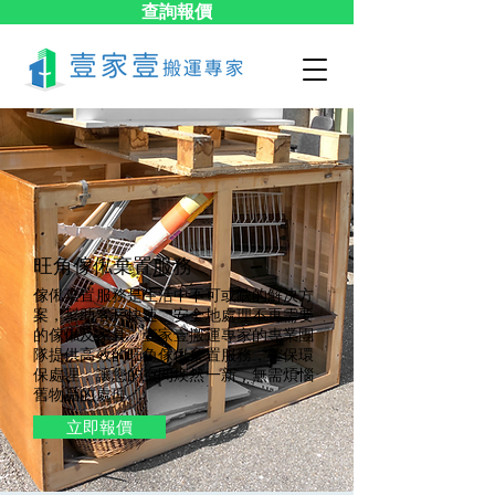
查詢報價
旺角傢俬棄置服務
傢俬棄置服務是生活中不可或缺的解決方
案，幫助客戶快速、安全地處理不再需要
的傢俬及家具。壹家壹搬運專家的專業團
隊提供高效的旺角傢俬棄置服務，確保環
保處理，讓您的空間煥然一新，無需煩惱
舊物品的處理。
立即報價