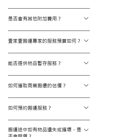
除了搬屋和商業搬遷服務外，我們還提供物
品包裝、傢俬裝拆、棄置、代客提貨及交收
是否會有其他附加費用？
等額外服務，方便您在搬運過程中獲得更多
支持。
搬運過程中所產生的雜費（如隧道費、停車
場費等）並不包括在報價內，客戶需以實報
壹家壹搬運專家的服務預算如何？
實銷形式支付。在完成搬運後，請以現金形
式支付運費給搬運職員。
我們的報價會根據物品數量和搬運距離而有
所不同。您可以告訴我們您的搬屋計劃，以
能否提供物品暫存服務？
便我們為您提供更詳細且個性化的搬運方
案。
當然可以。我們提供自助迷你倉庫及中央倉
庫服務，讓您方便地存放大型家具及雜物，
如何獲取商業搬遷的估價？
詳情可與我們查詢。
如需要商業搬遷服務，我們可以安排專人免
費上門視察場地，並提供詳細報價。
如何預約搬運服務？
預約過程非常簡單，您可以透過我們的網站
填寫網上表格，專人將會與您聯絡提供詳細
搬運途中如有物品遺失或損壞，是
否會賠償？
資訊。您也可以通過客戶服務熱線或