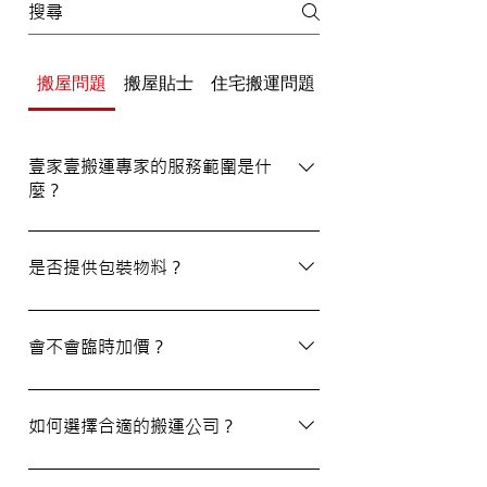
搬屋問題
搬屋貼士
住宅搬運問題
辦公室/寫字樓搬運
壹家壹搬運專家的服務範圍是什
麼？
壹家壹搬運專家的服務覆蓋港九及新界，無
論是一般搬屋服務還是商務搬遷，我們都能
是否提供包裝物料？
為客戶提供合適的搬運方案。
是的，我們會為客戶提供包裝物料。如有需
要，請隨時與我們的客戶服務員查詢。
會不會臨時加價？
我們的報價透明，會根據您提供的物品清單
提供合理預算，絕無隱藏費用。除非搬運當
如何選擇合適的搬運公司？
日有已協議的額外物品，否則您只需支付已
約定的費用。
選擇一間合適的搬運公司非常重要，建議您