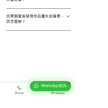
WhatsApp 與我們的客服人員聯絡。
我們提供基本的責任保險，保障您的物品在
搬運過程中的損失或損壞。詳情請向我們的
如果搬屋後發現物品遺失或損壞，
該怎麼辦？
客戶服務員查詢，並建議客戶自行考慮購買
額外保險。
我們建議您在搬屋前準備一份運送清單，並
在搬運當日進行點算。如發現物品受損，請
立即聯絡我們以商討責任及賠償事宜。
我們的客戶
WhatsApp查詢
Phone
WhatsApp