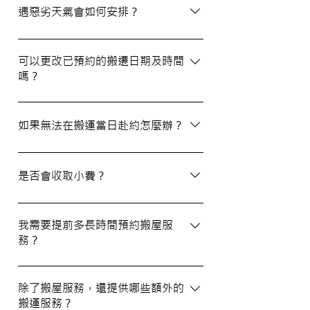
選擇經驗豐富、提供專業服務且預算合理的
遇惡劣天氣會如何安排？
公司。我們壹家壹搬運專家將是您最佳的選
擇！
如搬屋當日遇上惡劣天氣，我們會提前與您
聯絡並安排改期。具體安排如下： 黑色暴
可以更改已預約的搬遷日期及時間
嗎？
雨或八號熱帶氣旋警告於早上十時前發出：
服務將延遲至信號解除後約兩小時開放。
如果需要更改或取消已預約的搬運服務，請
工作期間發出警告：所有服務將立即暫停，
在預定搬運日期前至少兩個工作日的下午三
如果無法在搬運當日赴約怎麼辦？
我們會即時更新安排。 工作時間內解除警
時之前告知我們，否則需支付搬運價格的
告：服務將延遲至信號解除後約兩小時開
50%作為行政費。
若您無法在搬運當日赴約，請至少提前兩個
放。
工作日的下午三時通知我們，否則我們將有
是否會收取小費？
權收取搬運費的50%作為行政費。
我們不會向客戶索取小費，但客戶可自願性
地為搬運團隊作獎賞，以表達對我們服務的
我需要提前多長時間預約搬屋服
務？
滿意。
我們建議您在搬屋前一至三星期預約搬運日
期及時間，特別是在熱門的週末，以確保我
除了搬屋服務，還提供哪些額外的
搬運服務？
們能為您安排妥當的服務。