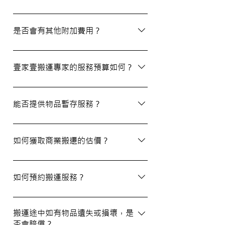
除了搬屋和商業搬遷服務外，我們還提供物
品包裝、傢俬裝拆、棄置、代客提貨及交收
是否會有其他附加費用？
等額外服務，方便您在搬運過程中獲得更多
支持。
搬運過程中所產生的雜費（如隧道費、停車
場費等）並不包括在報價內，客戶需以實報
壹家壹搬運專家的服務預算如何？
實銷形式支付。在完成搬運後，請以現金形
式支付運費給搬運職員。
我們的報價會根據物品數量和搬運距離而有
所不同。您可以告訴我們您的搬屋計劃，以
能否提供物品暫存服務？
便我們為您提供更詳細且個性化的搬運方
案。
當然可以。我們提供自助迷你倉庫及中央倉
庫服務，讓您方便地存放大型家具及雜物，
如何獲取商業搬遷的估價？
詳情可與我們查詢。
如需要商業搬遷服務，我們可以安排專人免
費上門視察場地，並提供詳細報價。
如何預約搬運服務？
預約過程非常簡單，您可以透過我們的網站
填寫網上表格，專人將會與您聯絡提供詳細
搬運途中如有物品遺失或損壞，是
否會賠償？
資訊。您也可以通過客戶服務熱線或