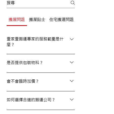
搬屋問題
搬屋貼士
住宅搬運問題
辦公室/寫字樓搬運
壹家壹搬運專家的服務範圍是什
麼？
壹家壹搬運專家的服務覆蓋港九及新界，無
論是一般搬屋服務還是商務搬遷，我們都能
是否提供包裝物料？
為客戶提供合適的搬運方案。
是的，我們會為客戶提供包裝物料。如有需
要，請隨時與我們的客戶服務員查詢。
會不會臨時加價？
我們的報價透明，會根據您提供的物品清單
提供合理預算，絕無隱藏費用。除非搬運當
如何選擇合適的搬運公司？
日有已協議的額外物品，否則您只需支付已
約定的費用。
選擇一間合適的搬運公司非常重要，建議您