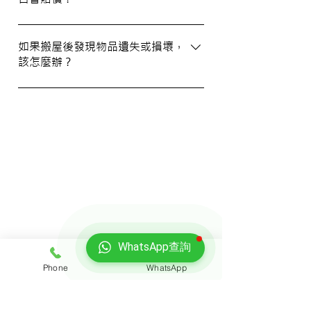
WhatsApp 與我們的客服人員聯絡。
我們提供基本的責任保險，保障您的物品在
搬運過程中的損失或損壞。詳情請向我們的
如果搬屋後發現物品遺失或損壞，
該怎麼辦？
客戶服務員查詢，並建議客戶自行考慮購買
額外保險。
我們建議您在搬屋前準備一份運送清單，並
在搬運當日進行點算。如發現物品受損，請
立即聯絡我們以商討責任及賠償事宜。
我們的客戶
WhatsApp查詢
Phone
WhatsApp