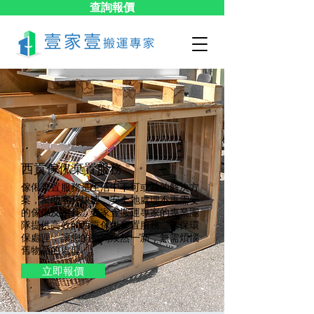
查詢報價
西貢傢俬棄置服務
傢俬棄置服務是生活中不可或缺的解決方
案，幫助客戶快速、安全地處理不再需要
的傢俬及家具。壹家壹搬運專家的專業團
隊提供高效的西貢傢俬棄置服務，確保環
保處理，讓您的空間煥然一新，無需煩惱
舊物品的處理。
立即報價