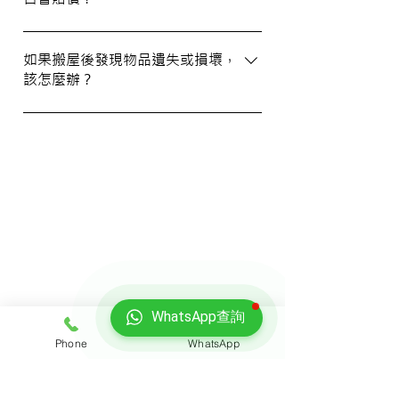
WhatsApp 與我們的客服人員聯絡。
我們提供基本的責任保險，保障您的物品在
搬運過程中的損失或損壞。詳情請向我們的
如果搬屋後發現物品遺失或損壞，
該怎麼辦？
客戶服務員查詢，並建議客戶自行考慮購買
額外保險。
我們建議您在搬屋前準備一份運送清單，並
在搬運當日進行點算。如發現物品受損，請
立即聯絡我們以商討責任及賠償事宜。
我們的客戶
WhatsApp查詢
Phone
WhatsApp