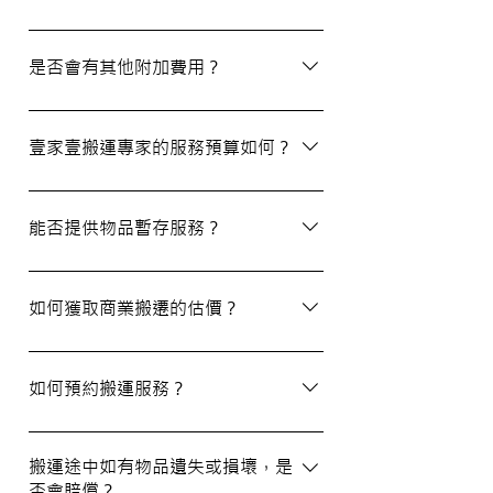
除了搬屋和商業搬遷服務外，我們還提供物
品包裝、傢俬裝拆、棄置、代客提貨及交收
是否會有其他附加費用？
等額外服務，方便您在搬運過程中獲得更多
支持。
搬運過程中所產生的雜費（如隧道費、停車
場費等）並不包括在報價內，客戶需以實報
壹家壹搬運專家的服務預算如何？
實銷形式支付。在完成搬運後，請以現金形
式支付運費給搬運職員。
我們的報價會根據物品數量和搬運距離而有
所不同。您可以告訴我們您的搬屋計劃，以
能否提供物品暫存服務？
便我們為您提供更詳細且個性化的搬運方
案。
當然可以。我們提供自助迷你倉庫及中央倉
庫服務，讓您方便地存放大型家具及雜物，
如何獲取商業搬遷的估價？
詳情可與我們查詢。
如需要商業搬遷服務，我們可以安排專人免
費上門視察場地，並提供詳細報價。
如何預約搬運服務？
預約過程非常簡單，您可以透過我們的網站
填寫網上表格，專人將會與您聯絡提供詳細
搬運途中如有物品遺失或損壞，是
否會賠償？
資訊。您也可以通過客戶服務熱線或