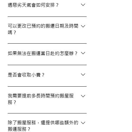
選擇經驗豐富、提供專業服務且預算合理的
遇惡劣天氣會如何安排？
公司。我們壹家壹搬運專家將是您最佳的選
擇！
如搬屋當日遇上惡劣天氣，我們會提前與您
聯絡並安排改期。具體安排如下： 黑色暴
可以更改已預約的搬遷日期及時間
嗎？
雨或八號熱帶氣旋警告於早上十時前發出：
服務將延遲至信號解除後約兩小時開放。
如果需要更改或取消已預約的搬運服務，請
工作期間發出警告：所有服務將立即暫停，
在預定搬運日期前至少兩個工作日的下午三
如果無法在搬運當日赴約怎麼辦？
我們會即時更新安排。 工作時間內解除警
時之前告知我們，否則需支付搬運價格的
告：服務將延遲至信號解除後約兩小時開
50%作為行政費。
若您無法在搬運當日赴約，請至少提前兩個
放。
工作日的下午三時通知我們，否則我們將有
是否會收取小費？
權收取搬運費的50%作為行政費。
我們不會向客戶索取小費，但客戶可自願性
地為搬運團隊作獎賞，以表達對我們服務的
我需要提前多長時間預約搬屋服
務？
滿意。
我們建議您在搬屋前一至三星期預約搬運日
期及時間，特別是在熱門的週末，以確保我
除了搬屋服務，還提供哪些額外的
搬運服務？
們能為您安排妥當的服務。