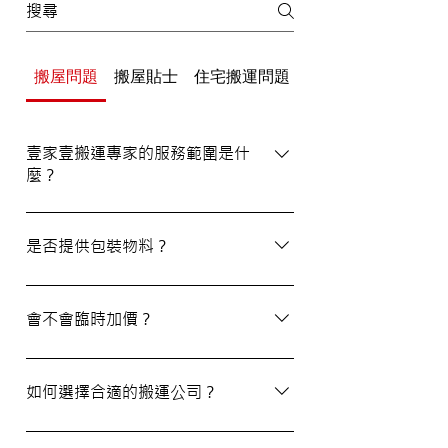
搬屋問題
搬屋貼士
住宅搬運問題
辦公室/寫字樓搬運
壹家壹搬運專家的服務範圍是什
麼？
壹家壹搬運專家的服務覆蓋港九及新界，無
論是一般搬屋服務還是商務搬遷，我們都能
是否提供包裝物料？
為客戶提供合適的搬運方案。
是的，我們會為客戶提供包裝物料。如有需
要，請隨時與我們的客戶服務員查詢。
會不會臨時加價？
我們的報價透明，會根據您提供的物品清單
提供合理預算，絕無隱藏費用。除非搬運當
如何選擇合適的搬運公司？
日有已協議的額外物品，否則您只需支付已
約定的費用。
選擇一間合適的搬運公司非常重要，建議您