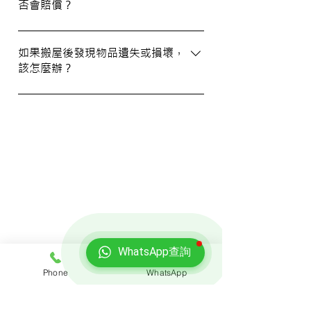
否會賠償？
資訊。您也可以通過客戶服務熱線或
WhatsApp 與我們的客服人員聯絡。
我們提供基本的責任保險，保障您的物品在
搬運過程中的損失或損壞。詳情請向我們的
如果搬屋後發現物品遺失或損壞，
該怎麼辦？
客戶服務員查詢，並建議客戶自行考慮購買
額外保險。
我們建議您在搬屋前準備一份運送清單，並
在搬運當日進行點算。如發現物品受損，請
立即聯絡我們以商討責任及賠償事宜。
我們的客戶
WhatsApp查詢
Phone
WhatsApp