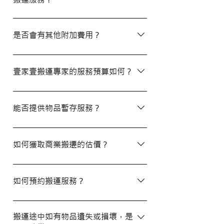
除了搬屋和商業搬遷服務外，我們還提供物
品包裝、傢俬裝拆、棄置、代客提貨及交收
是否會有其他附加費用？
等額外服務，方便您在搬運過程中獲得更多
支持。
搬運過程中所產生的雜費（如隧道費、停車
場費等）並不包括在報價內，客戶需以實報
壹家壹搬運專家的服務預算如何？
實銷形式支付。在完成搬運後，請以現金形
式支付運費給搬運職員。
我們的報價會根據物品數量和搬運距離而有
所不同。您可以告訴我們您的搬屋計劃，以
能否提供物品暫存服務？
便我們為您提供更詳細且個性化的搬運方
案。
當然可以。我們提供自助迷你倉庫及中央倉
庫服務，讓您方便地存放大型家具及雜物，
如何獲取商業搬遷的估價？
詳情可與我們查詢。
如需要商業搬遷服務，我們可以安排專人免
費上門視察場地，並提供詳細報價。
如何預約搬運服務？
預約過程非常簡單，您可以透過我們的網站
填寫網上表格，專人將會與您聯絡提供詳細
搬運途中如有物品遺失或損壞，是