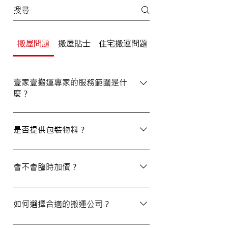
搬屋問題
搬屋貼士
住宅搬運問題
辦公室/寫字樓搬運
壹家壹搬運專家的服務範圍是什
麼？
壹家壹搬運專家的服務覆蓋港九及新界，無
論是一般搬屋服務還是商務搬遷，我們都能
是否提供包裝物料？
為客戶提供合適的搬運方案。
是的，我們會為客戶提供包裝物料。如有需
要，請隨時與我們的客戶服務員查詢。
會不會臨時加價？
我們的報價透明，會根據您提供的物品清單
提供合理預算，絕無隱藏費用。除非搬運當
如何選擇合適的搬運公司？
日有已協議的額外物品，否則您只需支付已
約定的費用。
選擇一間合適的搬運公司非常重要，建議您