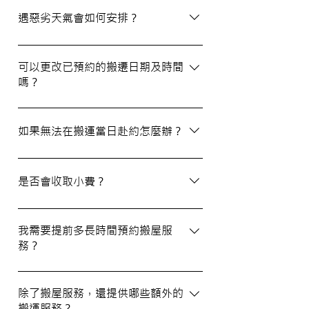
選擇經驗豐富、提供專業服務且預算合理的
遇惡劣天氣會如何安排？
公司。我們壹家壹搬運專家將是您最佳的選
擇！
如搬屋當日遇上惡劣天氣，我們會提前與您
聯絡並安排改期。具體安排如下： 黑色暴
可以更改已預約的搬遷日期及時間
嗎？
雨或八號熱帶氣旋警告於早上十時前發出：
服務將延遲至信號解除後約兩小時開放。
如果需要更改或取消已預約的搬運服務，請
工作期間發出警告：所有服務將立即暫停，
在預定搬運日期前至少兩個工作日的下午三
如果無法在搬運當日赴約怎麼辦？
我們會即時更新安排。 工作時間內解除警
時之前告知我們，否則需支付搬運價格的
告：服務將延遲至信號解除後約兩小時開
50%作為行政費。
若您無法在搬運當日赴約，請至少提前兩個
放。
工作日的下午三時通知我們，否則我們將有
是否會收取小費？
權收取搬運費的50%作為行政費。
我們不會向客戶索取小費，但客戶可自願性
地為搬運團隊作獎賞，以表達對我們服務的
我需要提前多長時間預約搬屋服
務？
滿意。
我們建議您在搬屋前一至三星期預約搬運日
期及時間，特別是在熱門的週末，以確保我
除了搬屋服務，還提供哪些額外的
搬運服務？
們能為您安排妥當的服務。