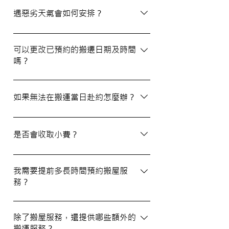
選擇經驗豐富、提供專業服務且預算合理的
遇惡劣天氣會如何安排？
公司。我們壹家壹搬運專家將是您最佳的選
擇！
如搬屋當日遇上惡劣天氣，我們會提前與您
聯絡並安排改期。具體安排如下： 黑色暴
可以更改已預約的搬遷日期及時間
嗎？
雨或八號熱帶氣旋警告於早上十時前發出：
服務將延遲至信號解除後約兩小時開放。
如果需要更改或取消已預約的搬運服務，請
工作期間發出警告：所有服務將立即暫停，
在預定搬運日期前至少兩個工作日的下午三
如果無法在搬運當日赴約怎麼辦？
我們會即時更新安排。 工作時間內解除警
時之前告知我們，否則需支付搬運價格的
告：服務將延遲至信號解除後約兩小時開
50%作為行政費。
若您無法在搬運當日赴約，請至少提前兩個
放。
工作日的下午三時通知我們，否則我們將有
是否會收取小費？
權收取搬運費的50%作為行政費。
我們不會向客戶索取小費，但客戶可自願性
地為搬運團隊作獎賞，以表達對我們服務的
我需要提前多長時間預約搬屋服
務？
滿意。
我們建議您在搬屋前一至三星期預約搬運日
期及時間，特別是在熱門的週末，以確保我
除了搬屋服務，還提供哪些額外的
搬運服務？
們能為您安排妥當的服務。