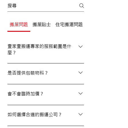
搬屋問題
搬屋貼士
住宅搬運問題
辦公室/寫字樓搬運
壹家壹搬運專家的服務範圍是什
麼？
壹家壹搬運專家的服務覆蓋港九及新界，無
論是一般搬屋服務還是商務搬遷，我們都能
是否提供包裝物料？
為客戶提供合適的搬運方案。
是的，我們會為客戶提供包裝物料。如有需
要，請隨時與我們的客戶服務員查詢。
會不會臨時加價？
我們的報價透明，會根據您提供的物品清單
提供合理預算，絕無隱藏費用。除非搬運當
如何選擇合適的搬運公司？
日有已協議的額外物品，否則您只需支付已
約定的費用。
選擇一間合適的搬運公司非常重要，建議您