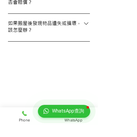
否會賠償？
資訊。您也可以通過客戶服務熱線或
WhatsApp 與我們的客服人員聯絡。
我們提供基本的責任保險，保障您的物品在
搬運過程中的損失或損壞。詳情請向我們的
如果搬屋後發現物品遺失或損壞，
該怎麼辦？
客戶服務員查詢，並建議客戶自行考慮購買
額外保險。
我們建議您在搬屋前準備一份運送清單，並
在搬運當日進行點算。如發現物品受損，請
立即聯絡我們以商討責任及賠償事宜。
我們的客戶
WhatsApp查詢
Phone
WhatsApp