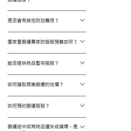
除了搬屋和商業搬遷服務外，我們還提供物
品包裝、傢俬裝拆、棄置、代客提貨及交收
是否會有其他附加費用？
等額外服務，方便您在搬運過程中獲得更多
支持。
搬運過程中所產生的雜費（如隧道費、停車
場費等）並不包括在報價內，客戶需以實報
壹家壹搬運專家的服務預算如何？
實銷形式支付。在完成搬運後，請以現金形
式支付運費給搬運職員。
我們的報價會根據物品數量和搬運距離而有
所不同。您可以告訴我們您的搬屋計劃，以
能否提供物品暫存服務？
便我們為您提供更詳細且個性化的搬運方
案。
當然可以。我們提供自助迷你倉庫及中央倉
庫服務，讓您方便地存放大型家具及雜物，
如何獲取商業搬遷的估價？
詳情可與我們查詢。
如需要商業搬遷服務，我們可以安排專人免
費上門視察場地，並提供詳細報價。
如何預約搬運服務？
預約過程非常簡單，您可以透過我們的網站
填寫網上表格，專人將會與您聯絡提供詳細
搬運途中如有物品遺失或損壞，是