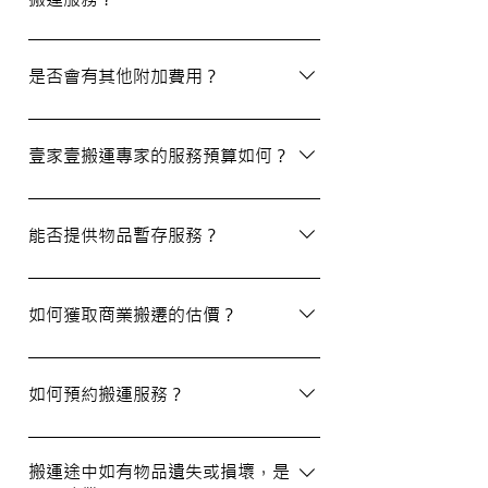
除了搬屋和商業搬遷服務外，我們還提供物
品包裝、傢俬裝拆、棄置、代客提貨及交收
是否會有其他附加費用？
等額外服務，方便您在搬運過程中獲得更多
支持。
搬運過程中所產生的雜費（如隧道費、停車
場費等）並不包括在報價內，客戶需以實報
壹家壹搬運專家的服務預算如何？
實銷形式支付。在完成搬運後，請以現金形
式支付運費給搬運職員。
我們的報價會根據物品數量和搬運距離而有
所不同。您可以告訴我們您的搬屋計劃，以
能否提供物品暫存服務？
便我們為您提供更詳細且個性化的搬運方
案。
當然可以。我們提供自助迷你倉庫及中央倉
庫服務，讓您方便地存放大型家具及雜物，
如何獲取商業搬遷的估價？
詳情可與我們查詢。
如需要商業搬遷服務，我們可以安排專人免
費上門視察場地，並提供詳細報價。
如何預約搬運服務？
預約過程非常簡單，您可以透過我們的網站
填寫網上表格，專人將會與您聯絡提供詳細
搬運途中如有物品遺失或損壞，是