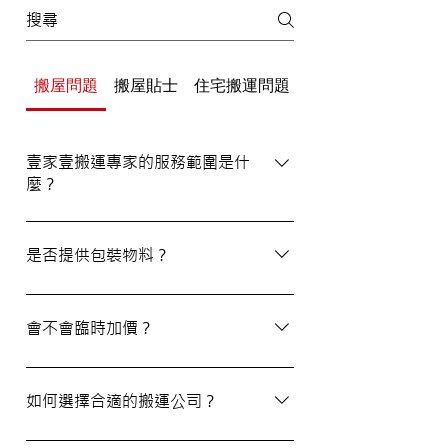
搬屋問題
搬屋貼士
住宅搬運問題
辦公室/寫字樓搬運
壹家壹搬運專家的服務範圍是什
麼？
壹家壹搬運專家的服務覆蓋港九及新界，無
論是一般搬屋服務還是商務搬遷，我們都能
是否提供包裝物料？
為客戶提供合適的搬運方案。
是的，我們會為客戶提供包裝物料。如有需
要，請隨時與我們的客戶服務員查詢。
會不會臨時加價？
我們的報價透明，會根據您提供的物品清單
提供合理預算，絕無隱藏費用。除非搬運當
如何選擇合適的搬運公司？
日有已協議的額外物品，否則您只需支付已
約定的費用。
選擇一間合適的搬運公司非常重要，建議您