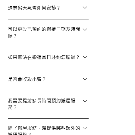
選擇經驗豐富、提供專業服務且預算合理的
遇惡劣天氣會如何安排？
公司。我們壹家壹搬運專家將是您最佳的選
擇！
如搬屋當日遇上惡劣天氣，我們會提前與您
聯絡並安排改期。具體安排如下： 黑色暴
可以更改已預約的搬遷日期及時間
嗎？
雨或八號熱帶氣旋警告於早上十時前發出：
服務將延遲至信號解除後約兩小時開放。
如果需要更改或取消已預約的搬運服務，請
工作期間發出警告：所有服務將立即暫停，
在預定搬運日期前至少兩個工作日的下午三
如果無法在搬運當日赴約怎麼辦？
我們會即時更新安排。 工作時間內解除警
時之前告知我們，否則需支付搬運價格的
告：服務將延遲至信號解除後約兩小時開
50%作為行政費。
若您無法在搬運當日赴約，請至少提前兩個
放。
工作日的下午三時通知我們，否則我們將有
是否會收取小費？
權收取搬運費的50%作為行政費。
我們不會向客戶索取小費，但客戶可自願性
地為搬運團隊作獎賞，以表達對我們服務的
我需要提前多長時間預約搬屋服
務？
滿意。
我們建議您在搬屋前一至三星期預約搬運日
期及時間，特別是在熱門的週末，以確保我
除了搬屋服務，還提供哪些額外的
搬運服務？
們能為您安排妥當的服務。