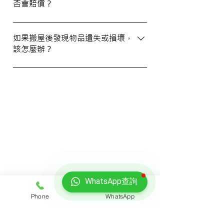
否會賠償？
資訊。您也可以通過客戶服務熱線或
WhatsApp 與我們的客服人員聯絡。
我們提供基本的責任保險，保障您的物品在
搬運過程中的損失或損壞。詳情請向我們的
如果搬屋後發現物品遺失或損壞，
該怎麼辦？
客戶服務員查詢，並建議客戶自行考慮購買
額外保險。
我們建議您在搬屋前準備一份運送清單，並
在搬運當日進行點算。如發現物品受損，請
立即聯絡我們以商討責任及賠償事宜。
我們的客戶
WhatsApp查詢
Phone
WhatsApp