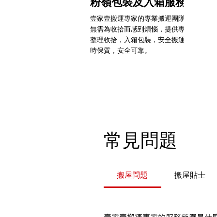
粉嶺包裝及入箱服務
壹家壹搬運專家的專業搬運團隊為客戶上
無需為收拾而感到煩惱，提供專用紙箱及
整理收拾，入箱包裝，安全搬運至目的地
時保質，安全可靠。
常見問題
搬屋問題
搬屋貼士