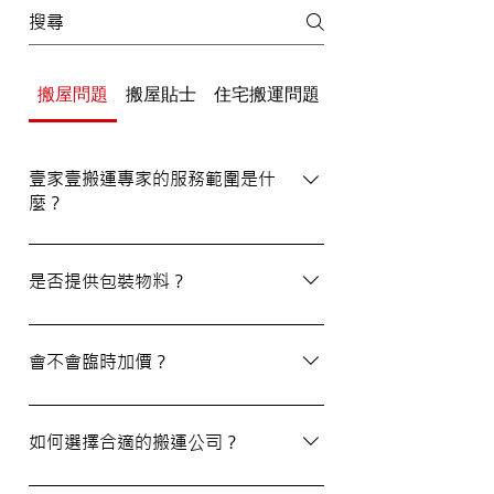
搬屋問題
搬屋貼士
住宅搬運問題
辦公室/寫字樓搬運
壹家壹搬運專家的服務範圍是什
麼？
壹家壹搬運專家的服務覆蓋港九及新界，無
論是一般搬屋服務還是商務搬遷，我們都能
是否提供包裝物料？
為客戶提供合適的搬運方案。
是的，我們會為客戶提供包裝物料。如有需
要，請隨時與我們的客戶服務員查詢。
會不會臨時加價？
我們的報價透明，會根據您提供的物品清單
提供合理預算，絕無隱藏費用。除非搬運當
如何選擇合適的搬運公司？
日有已協議的額外物品，否則您只需支付已
約定的費用。
選擇一間合適的搬運公司非常重要，建議您