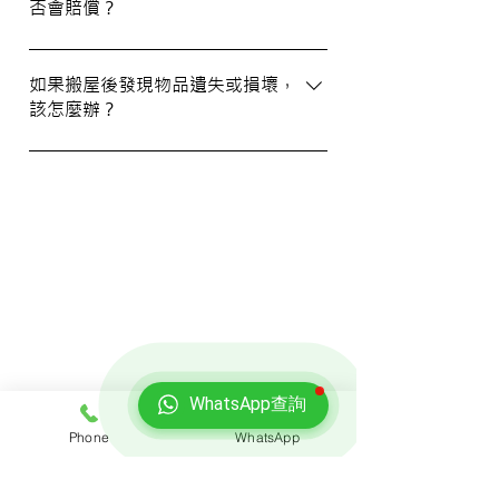
否會賠償？
資訊。您也可以通過客戶服務熱線或
WhatsApp 與我們的客服人員聯絡。
我們提供基本的責任保險，保障您的物品在
搬運過程中的損失或損壞。詳情請向我們的
如果搬屋後發現物品遺失或損壞，
該怎麼辦？
客戶服務員查詢，並建議客戶自行考慮購買
額外保險。
我們建議您在搬屋前準備一份運送清單，並
在搬運當日進行點算。如發現物品受損，請
立即聯絡我們以商討責任及賠償事宜。
我們的客戶
WhatsApp查詢
Phone
WhatsApp