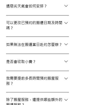
選擇經驗豐富、提供專業服務且預算合理的
遇惡劣天氣會如何安排？
公司。我們壹家壹搬運專家將是您最佳的選
擇！
如搬屋當日遇上惡劣天氣，我們會提前與您
聯絡並安排改期。具體安排如下： 黑色暴
可以更改已預約的搬遷日期及時間
嗎？
雨或八號熱帶氣旋警告於早上十時前發出：
服務將延遲至信號解除後約兩小時開放。
如果需要更改或取消已預約的搬運服務，請
工作期間發出警告：所有服務將立即暫停，
在預定搬運日期前至少兩個工作日的下午三
如果無法在搬運當日赴約怎麼辦？
我們會即時更新安排。 工作時間內解除警
時之前告知我們，否則需支付搬運價格的
告：服務將延遲至信號解除後約兩小時開
50%作為行政費。
若您無法在搬運當日赴約，請至少提前兩個
放。
工作日的下午三時通知我們，否則我們將有
是否會收取小費？
權收取搬運費的50%作為行政費。
我們不會向客戶索取小費，但客戶可自願性
地為搬運團隊作獎賞，以表達對我們服務的
我需要提前多長時間預約搬屋服
務？
滿意。
我們建議您在搬屋前一至三星期預約搬運日
期及時間，特別是在熱門的週末，以確保我
除了搬屋服務，還提供哪些額外的
搬運服務？
們能為您安排妥當的服務。