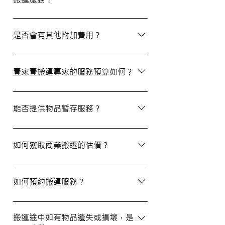
除了搬屋和商業搬遷服務外，我們還提供物
品包裝、傢俬裝拆、棄置、代客提貨及交收
是否會有其他附加費用？
等額外服務，方便您在搬運過程中獲得更多
支持。
搬運過程中所產生的雜費（如隧道費、停車
場費等）並不包括在報價內，客戶需以實報
壹家壹搬運專家的服務預算如何？
實銷形式支付。在完成搬運後，請以現金形
式支付運費給搬運職員。
我們的報價會根據物品數量和搬運距離而有
所不同。您可以告訴我們您的搬屋計劃，以
能否提供物品暫存服務？
便我們為您提供更詳細且個性化的搬運方
案。
當然可以。我們提供自助迷你倉庫及中央倉
庫服務，讓您方便地存放大型家具及雜物，
如何獲取商業搬遷的估價？
詳情可與我們查詢。
如需要商業搬遷服務，我們可以安排專人免
費上門視察場地，並提供詳細報價。
如何預約搬運服務？
預約過程非常簡單，您可以透過我們的網站
填寫網上表格，專人將會與您聯絡提供詳細
搬運途中如有物品遺失或損壞，是