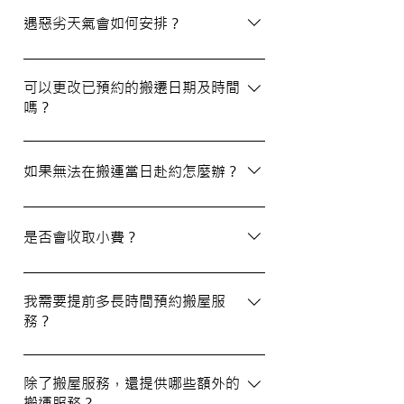
選擇經驗豐富、提供專業服務且預算合理的
遇惡劣天氣會如何安排？
公司。我們壹家壹搬運專家將是您最佳的選
擇！
如搬屋當日遇上惡劣天氣，我們會提前與您
聯絡並安排改期。具體安排如下： 黑色暴
可以更改已預約的搬遷日期及時間
嗎？
雨或八號熱帶氣旋警告於早上十時前發出：
服務將延遲至信號解除後約兩小時開放。
如果需要更改或取消已預約的搬運服務，請
工作期間發出警告：所有服務將立即暫停，
在預定搬運日期前至少兩個工作日的下午三
如果無法在搬運當日赴約怎麼辦？
我們會即時更新安排。 工作時間內解除警
時之前告知我們，否則需支付搬運價格的
告：服務將延遲至信號解除後約兩小時開
50%作為行政費。
若您無法在搬運當日赴約，請至少提前兩個
放。
工作日的下午三時通知我們，否則我們將有
是否會收取小費？
權收取搬運費的50%作為行政費。
我們不會向客戶索取小費，但客戶可自願性
地為搬運團隊作獎賞，以表達對我們服務的
我需要提前多長時間預約搬屋服
務？
滿意。
我們建議您在搬屋前一至三星期預約搬運日
期及時間，特別是在熱門的週末，以確保我
除了搬屋服務，還提供哪些額外的
搬運服務？
們能為您安排妥當的服務。