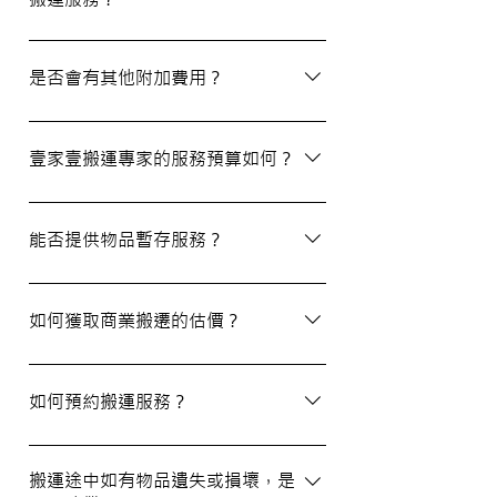
除了搬屋和商業搬遷服務外，我們還提供物
品包裝、傢俬裝拆、棄置、代客提貨及交收
是否會有其他附加費用？
等額外服務，方便您在搬運過程中獲得更多
支持。
搬運過程中所產生的雜費（如隧道費、停車
場費等）並不包括在報價內，客戶需以實報
壹家壹搬運專家的服務預算如何？
實銷形式支付。在完成搬運後，請以現金形
式支付運費給搬運職員。
我們的報價會根據物品數量和搬運距離而有
所不同。您可以告訴我們您的搬屋計劃，以
能否提供物品暫存服務？
便我們為您提供更詳細且個性化的搬運方
案。
當然可以。我們提供自助迷你倉庫及中央倉
庫服務，讓您方便地存放大型家具及雜物，
如何獲取商業搬遷的估價？
詳情可與我們查詢。
如需要商業搬遷服務，我們可以安排專人免
費上門視察場地，並提供詳細報價。
如何預約搬運服務？
預約過程非常簡單，您可以透過我們的網站
填寫網上表格，專人將會與您聯絡提供詳細
搬運途中如有物品遺失或損壞，是