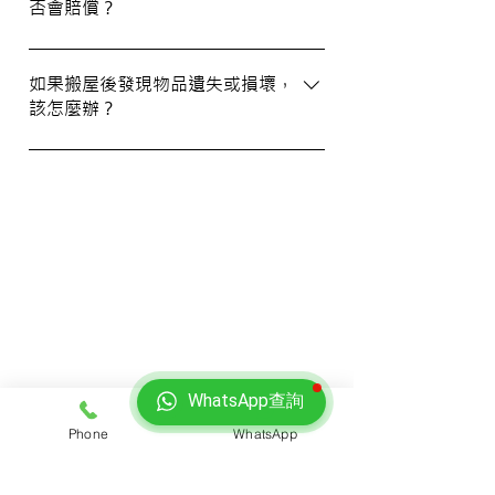
否會賠償？
資訊。您也可以通過客戶服務熱線或
WhatsApp 與我們的客服人員聯絡。
我們提供基本的責任保險，保障您的物品在
搬運過程中的損失或損壞。詳情請向我們的
如果搬屋後發現物品遺失或損壞，
該怎麼辦？
客戶服務員查詢，並建議客戶自行考慮購買
額外保險。
我們建議您在搬屋前準備一份運送清單，並
在搬運當日進行點算。如發現物品受損，請
立即聯絡我們以商討責任及賠償事宜。
我們的客戶
WhatsApp查詢
Phone
WhatsApp