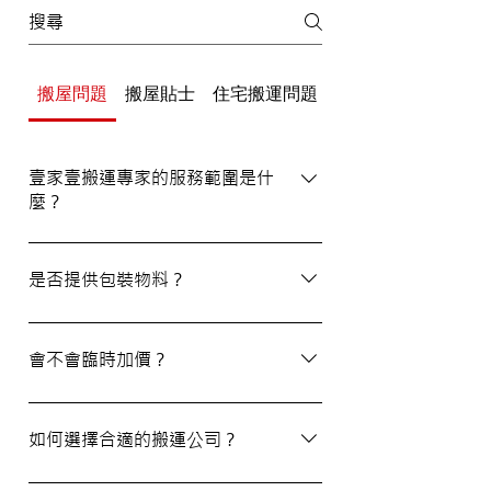
搬屋問題
搬屋貼士
住宅搬運問題
辦公室/寫字樓搬運
壹家壹搬運專家的服務範圍是什
麼？
壹家壹搬運專家的服務覆蓋港九及新界，無
論是一般搬屋服務還是商務搬遷，我們都能
是否提供包裝物料？
為客戶提供合適的搬運方案。
是的，我們會為客戶提供包裝物料。如有需
要，請隨時與我們的客戶服務員查詢。
會不會臨時加價？
我們的報價透明，會根據您提供的物品清單
提供合理預算，絕無隱藏費用。除非搬運當
如何選擇合適的搬運公司？
日有已協議的額外物品，否則您只需支付已
約定的費用。
選擇一間合適的搬運公司非常重要，建議您