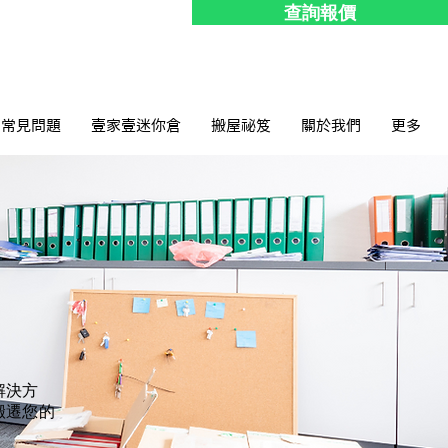
查詢報價
常見問題
壹家壹迷你倉
搬屋祕笈
關於我們
更多
解決方
搬遷您的