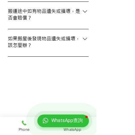
預約過程非常簡單，您可以透過我們的網站
填寫網上表格，專人將會與您聯絡提供詳細
搬運途中如有物品遺失或損壞，是
否會賠償？
資訊。您也可以通過客戶服務熱線或
WhatsApp 與我們的客服人員聯絡。
我們提供基本的責任保險，保障您的物品在
搬運過程中的損失或損壞。詳情請向我們的
如果搬屋後發現物品遺失或損壞，
該怎麼辦？
客戶服務員查詢，並建議客戶自行考慮購買
額外保險。
我們建議您在搬屋前準備一份運送清單，並
在搬運當日進行點算。如發現物品受損，請
立即聯絡我們以商討責任及賠償事宜。
我們的客戶
WhatsApp查詢
Phone
WhatsApp