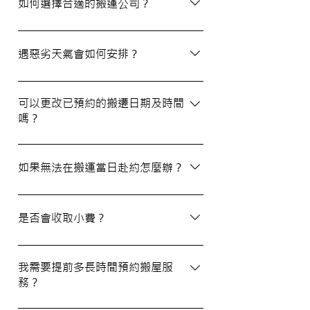
提供合理預算，絕無隱藏費用。除非搬運當
如何選擇合適的搬運公司？
日有已協議的額外物品，否則您只需支付已
約定的費用。
選擇一間合適的搬運公司非常重要，建議您
選擇經驗豐富、提供專業服務且預算合理的
遇惡劣天氣會如何安排？
公司。我們壹家壹搬運專家將是您最佳的選
擇！
如搬屋當日遇上惡劣天氣，我們會提前與您
聯絡並安排改期。具體安排如下： 黑色暴
可以更改已預約的搬遷日期及時間
嗎？
雨或八號熱帶氣旋警告於早上十時前發出：
服務將延遲至信號解除後約兩小時開放。
如果需要更改或取消已預約的搬運服務，請
工作期間發出警告：所有服務將立即暫停，
在預定搬運日期前至少兩個工作日的下午三
如果無法在搬運當日赴約怎麼辦？
我們會即時更新安排。 工作時間內解除警
時之前告知我們，否則需支付搬運價格的
告：服務將延遲至信號解除後約兩小時開
50%作為行政費。
若您無法在搬運當日赴約，請至少提前兩個
放。
工作日的下午三時通知我們，否則我們將有
是否會收取小費？
權收取搬運費的50%作為行政費。
我們不會向客戶索取小費，但客戶可自願性
地為搬運團隊作獎賞，以表達對我們服務的
我需要提前多長時間預約搬屋服
務？
滿意。