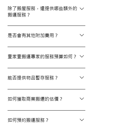
我們建議您在搬屋前一至三星期預約搬運日
期及時間，特別是在熱門的週末，以確保我
除了搬屋服務，還提供哪些額外的
搬運服務？
們能為您安排妥當的服務。
除了搬屋和商業搬遷服務外，我們還提供物
品包裝、傢俬裝拆、棄置、代客提貨及交收
是否會有其他附加費用？
等額外服務，方便您在搬運過程中獲得更多
支持。
搬運過程中所產生的雜費（如隧道費、停車
場費等）並不包括在報價內，客戶需以實報
壹家壹搬運專家的服務預算如何？
實銷形式支付。在完成搬運後，請以現金形
式支付運費給搬運職員。
我們的報價會根據物品數量和搬運距離而有
所不同。您可以告訴我們您的搬屋計劃，以
能否提供物品暫存服務？
便我們為您提供更詳細且個性化的搬運方
案。
當然可以。我們提供自助迷你倉庫及中央倉
庫服務，讓您方便地存放大型家具及雜物，
如何獲取商業搬遷的估價？
詳情可與我們查詢。
如需要商業搬遷服務，我們可以安排專人免
費上門視察場地，並提供詳細報價。
如何預約搬運服務？