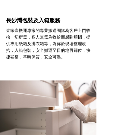
長沙灣包裝及入箱服務
壹家壹搬運專家的專業搬運團隊為客戶上門收
拾一切所需，客人無需為收拾而感到煩惱，提
供專用紙箱及掛衣箱等，為你於現場整理收
拾，入箱包裝，安全搬運至目的地再歸位，快
捷妥當，準時保質，安全可靠。