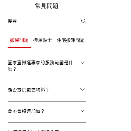
常見問題
搬屋問題
搬屋貼士
住宅搬運問題
辦公室/寫字樓搬運
壹家壹搬運專家的服務範圍是什
麼？
壹家壹搬運專家的服務覆蓋港九及新界，無
論是一般搬屋服務還是商務搬遷，我們都能
是否提供包裝物料？
為客戶提供合適的搬運方案。
是的，我們會為客戶提供包裝物料。如有需
要，請隨時與我們的客戶服務員查詢。
會不會臨時加價？
我們的報價透明，會根據您提供的物品清單