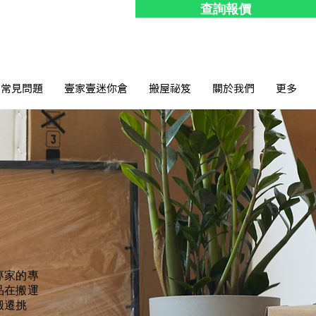
查詢報價
常見問題
壹家壹迷你倉
搬屋祕笈
關於我們
更多
專家的專
品在搬運
搬遷挑