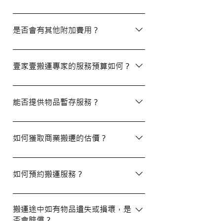
除了搬屋和商業搬遷服務外，我們還提供物
品包裝、傢俬裝拆、棄置、代客提貨及交收
是否會有其他附加費用？
等額外服務，方便您在搬運過程中獲得更多
支持。
搬運過程中所產生的雜費（如隧道費、停車
場費等）並不包括在報價內，客戶需以實報
壹家壹搬運專家的服務預算如何？
實銷形式支付。在完成搬運後，請以現金形
式支付運費給搬運職員。
我們的報價會根據物品數量和搬運距離而有
所不同。您可以告訴我們您的搬屋計劃，以
能否提供物品暫存服務？
便我們為您提供更詳細且個性化的搬運方
案。
當然可以。我們提供自助迷你倉庫及中央倉
庫服務，讓您方便地存放大型家具及雜物，
如何獲取商業搬遷的估價？
詳情可與我們查詢。
如需要商業搬遷服務，我們可以安排專人免
費上門視察場地，並提供詳細報價。
如何預約搬運服務？
預約過程非常簡單，您可以透過我們的網站
填寫網上表格，專人將會與您聯絡提供詳細
搬運途中如有物品遺失或損壞，是
否會賠償？
資訊。您也可以通過客戶服務熱線或