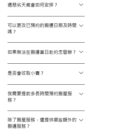
選擇經驗豐富、提供專業服務且預算合理的
遇惡劣天氣會如何安排？
公司。我們壹家壹搬運專家將是您最佳的選
擇！
如搬屋當日遇上惡劣天氣，我們會提前與您
聯絡並安排改期。具體安排如下： 黑色暴
可以更改已預約的搬遷日期及時間
嗎？
雨或八號熱帶氣旋警告於早上十時前發出：
服務將延遲至信號解除後約兩小時開放。
如果需要更改或取消已預約的搬運服務，請
工作期間發出警告：所有服務將立即暫停，
在預定搬運日期前至少兩個工作日的下午三
如果無法在搬運當日赴約怎麼辦？
我們會即時更新安排。 工作時間內解除警
時之前告知我們，否則需支付搬運價格的
告：服務將延遲至信號解除後約兩小時開
50%作為行政費。
若您無法在搬運當日赴約，請至少提前兩個
放。
工作日的下午三時通知我們，否則我們將有
是否會收取小費？
權收取搬運費的50%作為行政費。
我們不會向客戶索取小費，但客戶可自願性
地為搬運團隊作獎賞，以表達對我們服務的
我需要提前多長時間預約搬屋服
務？
滿意。
我們建議您在搬屋前一至三星期預約搬運日
期及時間，特別是在熱門的週末，以確保我
除了搬屋服務，還提供哪些額外的
搬運服務？
們能為您安排妥當的服務。