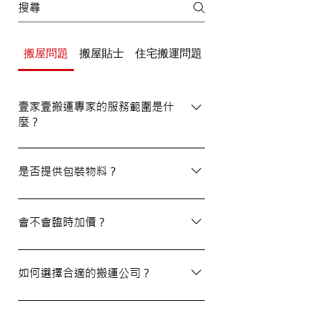
搬屋問題
搬屋貼士
住宅搬運問題
辦公室/寫字樓搬運
壹家壹搬運專家的服務範圍是什
麼？
壹家壹搬運專家的服務覆蓋港九及新界，無
論是一般搬屋服務還是商務搬遷，我們都能
是否提供包裝物料？
為客戶提供合適的搬運方案。
是的，我們會為客戶提供包裝物料。如有需
要，請隨時與我們的客戶服務員查詢。
會不會臨時加價？
我們的報價透明，會根據您提供的物品清單
提供合理預算，絕無隱藏費用。除非搬運當
如何選擇合適的搬運公司？
日有已協議的額外物品，否則您只需支付已
約定的費用。
選擇一間合適的搬運公司非常重要，建議您