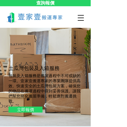
查詢報價
土瓜灣包裝及入箱服務
包裝及入箱服務是搬屋過程中不可或缺的
一環。壹家壹搬運專家的專業團隊提供高
效、快速安全的土瓜灣包裝方案，確保您
的物品在搬運過程中得到妥善保護。讓我
們幫您簡化搬屋準備，輕鬆應對搬遷挑
戰。
立即報價