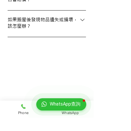
WhatsApp 與我們的客服人員聯絡。
我們提供基本的責任保險，保障您的物品在
搬運過程中的損失或損壞。詳情請向我們的
如果搬屋後發現物品遺失或損壞，
該怎麼辦？
客戶服務員查詢，並建議客戶自行考慮購買
額外保險。
我們建議您在搬屋前準備一份運送清單，並
在搬運當日進行點算。如發現物品受損，請
立即聯絡我們以商討責任及賠償事宜。
我們的客戶
WhatsApp查詢
Phone
WhatsApp