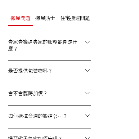
搬屋問題
搬屋貼士
住宅搬運問題
辦公室/寫字樓搬運
壹家壹搬運專家的服務範圍是什
麼？
壹家壹搬運專家的服務覆蓋港九及新界，無
論是一般搬屋服務還是商務搬遷，我們都能
是否提供包裝物料？
為客戶提供合適的搬運方案。
是的，我們會為客戶提供包裝物料。如有需
要，請隨時與我們的客戶服務員查詢。
會不會臨時加價？
我們的報價透明，會根據您提供的物品清單
提供合理預算，絕無隱藏費用。除非搬運當
如何選擇合適的搬運公司？
日有已協議的額外物品，否則您只需支付已
約定的費用。
選擇一間合適的搬運公司非常重要，建議您
選擇經驗豐富、提供專業服務且預算合理的
遇惡劣天氣會如何安排？