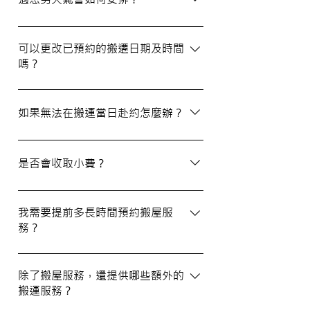
公司。我們壹家壹搬運專家將是您最佳的選
擇！
如搬屋當日遇上惡劣天氣，我們會提前與您
聯絡並安排改期。具體安排如下： 黑色暴
可以更改已預約的搬遷日期及時間
嗎？
雨或八號熱帶氣旋警告於早上十時前發出：
服務將延遲至信號解除後約兩小時開放。
如果需要更改或取消已預約的搬運服務，請
工作期間發出警告：所有服務將立即暫停，
在預定搬運日期前至少兩個工作日的下午三
如果無法在搬運當日赴約怎麼辦？
我們會即時更新安排。 工作時間內解除警
時之前告知我們，否則需支付搬運價格的
告：服務將延遲至信號解除後約兩小時開
50%作為行政費。
若您無法在搬運當日赴約，請至少提前兩個
放。
工作日的下午三時通知我們，否則我們將有
是否會收取小費？
權收取搬運費的50%作為行政費。
我們不會向客戶索取小費，但客戶可自願性
地為搬運團隊作獎賞，以表達對我們服務的
我需要提前多長時間預約搬屋服
務？
滿意。
我們建議您在搬屋前一至三星期預約搬運日
期及時間，特別是在熱門的週末，以確保我
除了搬屋服務，還提供哪些額外的
搬運服務？
們能為您安排妥當的服務。