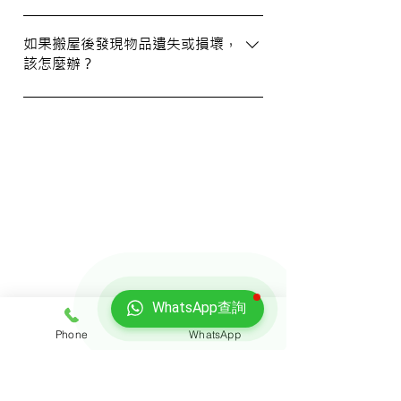
WhatsApp 與我們的客服人員聯絡。
我們提供基本的責任保險，保障您的物品在
搬運過程中的損失或損壞。詳情請向我們的
如果搬屋後發現物品遺失或損壞，
該怎麼辦？
客戶服務員查詢，並建議客戶自行考慮購買
額外保險。
我們建議您在搬屋前準備一份運送清單，並
在搬運當日進行點算。如發現物品受損，請
立即聯絡我們以商討責任及賠償事宜。
我們的客戶
WhatsApp查詢
Phone
WhatsApp