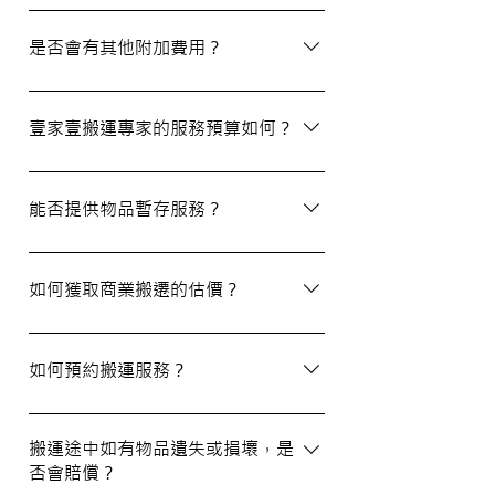
除了搬屋和商業搬遷服務外，我們還提供物
品包裝、傢俬裝拆、棄置、代客提貨及交收
是否會有其他附加費用？
等額外服務，方便您在搬運過程中獲得更多
支持。
搬運過程中所產生的雜費（如隧道費、停車
場費等）並不包括在報價內，客戶需以實報
壹家壹搬運專家的服務預算如何？
實銷形式支付。在完成搬運後，請以現金形
式支付運費給搬運職員。
我們的報價會根據物品數量和搬運距離而有
所不同。您可以告訴我們您的搬屋計劃，以
能否提供物品暫存服務？
便我們為您提供更詳細且個性化的搬運方
案。
當然可以。我們提供自助迷你倉庫及中央倉
庫服務，讓您方便地存放大型家具及雜物，
如何獲取商業搬遷的估價？
詳情可與我們查詢。
如需要商業搬遷服務，我們可以安排專人免
費上門視察場地，並提供詳細報價。
如何預約搬運服務？
預約過程非常簡單，您可以透過我們的網站
填寫網上表格，專人將會與您聯絡提供詳細
搬運途中如有物品遺失或損壞，是
否會賠償？
資訊。您也可以通過客戶服務熱線或