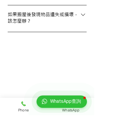
WhatsApp 與我們的客服人員聯絡。
我們提供基本的責任保險，保障您的物品在
搬運過程中的損失或損壞。詳情請向我們的
如果搬屋後發現物品遺失或損壞，
該怎麼辦？
客戶服務員查詢，並建議客戶自行考慮購買
額外保險。
我們建議您在搬屋前準備一份運送清單，並
在搬運當日進行點算。如發現物品受損，請
立即聯絡我們以商討責任及賠償事宜。
我們的客戶
WhatsApp查詢
Phone
WhatsApp