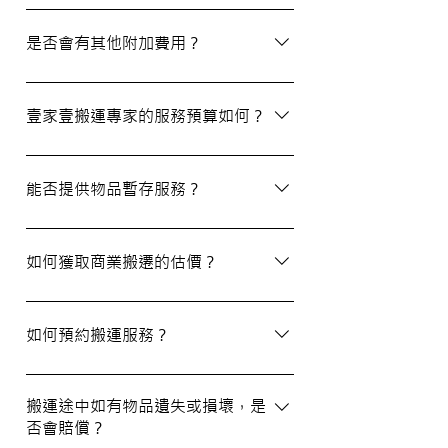
除了搬屋和商業搬遷服務外，我們還提供物
品包裝、傢俬裝拆、棄置、代客提貨及交收
是否會有其他附加費用？
等額外服務，方便您在搬運過程中獲得更多
支持。
搬運過程中所產生的雜費（如隧道費、停車
場費等）並不包括在報價內，客戶需以實報
壹家壹搬運專家的服務預算如何？
實銷形式支付。在完成搬運後，請以現金形
式支付運費給搬運職員。
我們的報價會根據物品數量和搬運距離而有
所不同。您可以告訴我們您的搬屋計劃，以
能否提供物品暫存服務？
便我們為您提供更詳細且個性化的搬運方
案。
當然可以。我們提供自助迷你倉庫及中央倉
庫服務，讓您方便地存放大型家具及雜物，
如何獲取商業搬遷的估價？
詳情可與我們查詢。
如需要商業搬遷服務，我們可以安排專人免
費上門視察場地，並提供詳細報價。
如何預約搬運服務？
預約過程非常簡單，您可以透過我們的網站
填寫網上表格，專人將會與您聯絡提供詳細
搬運途中如有物品遺失或損壞，是
否會賠償？
資訊。您也可以通過客戶服務熱線或