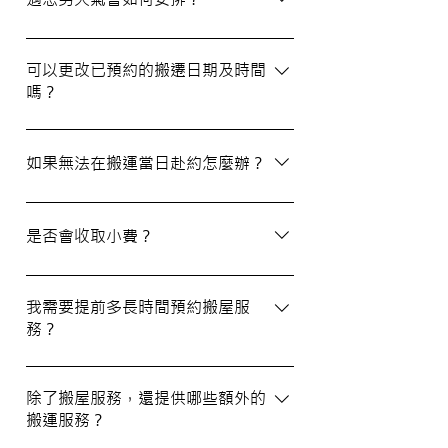
公司。我們壹家壹搬運專家將是您最佳的選
擇！
如搬屋當日遇上惡劣天氣，我們會提前與您
聯絡並安排改期。具體安排如下： 黑色暴
可以更改已預約的搬遷日期及時間
嗎？
雨或八號熱帶氣旋警告於早上十時前發出：
服務將延遲至信號解除後約兩小時開放。
如果需要更改或取消已預約的搬運服務，請
工作期間發出警告：所有服務將立即暫停，
在預定搬運日期前至少兩個工作日的下午三
如果無法在搬運當日赴約怎麼辦？
我們會即時更新安排。 工作時間內解除警
時之前告知我們，否則需支付搬運價格的
告：服務將延遲至信號解除後約兩小時開
50%作為行政費。
若您無法在搬運當日赴約，請至少提前兩個
放。
工作日的下午三時通知我們，否則我們將有
是否會收取小費？
權收取搬運費的50%作為行政費。
我們不會向客戶索取小費，但客戶可自願性
地為搬運團隊作獎賞，以表達對我們服務的
我需要提前多長時間預約搬屋服
務？
滿意。
我們建議您在搬屋前一至三星期預約搬運日
期及時間，特別是在熱門的週末，以確保我
除了搬屋服務，還提供哪些額外的
搬運服務？
們能為您安排妥當的服務。