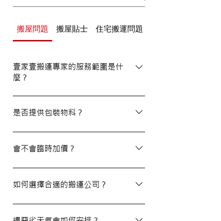
搬屋問題
搬屋貼士
住宅搬運問題
辦公室/寫字樓搬運
壹家壹搬運專家的服務範圍是什
麼？
壹家壹搬運專家的服務覆蓋港九及新界，無
論是一般搬屋服務還是商務搬遷，我們都能
是否提供包裝物料？
為客戶提供合適的搬運方案。
是的，我們會為客戶提供包裝物料。如有需
要，請隨時與我們的客戶服務員查詢。
會不會臨時加價？
我們的報價透明，會根據您提供的物品清單
提供合理預算，絕無隱藏費用。除非搬運當
如何選擇合適的搬運公司？
日有已協議的額外物品，否則您只需支付已
約定的費用。
選擇一間合適的搬運公司非常重要，建議您
選擇經驗豐富、提供專業服務且預算合理的
遇惡劣天氣會如何安排？