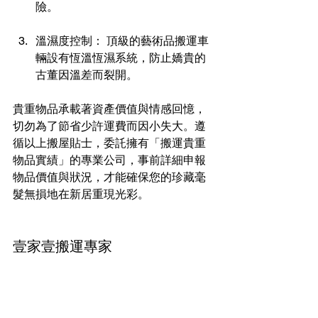
險。
溫濕度控制： 頂級的藝術品搬運車
輛設有恆溫恆濕系統，防止嬌貴的
古董因溫差而裂開。
貴重物品承載著資產價值與情感回憶，
切勿為了節省少許運費而因小失大。遵
循以上搬屋貼士，委託擁有「搬運貴重
物品實績」的專業公司，事前詳細申報
物品價值與狀況，才能確保您的珍藏毫
髮無損地在新居重現光彩。
壹家壹搬運專家