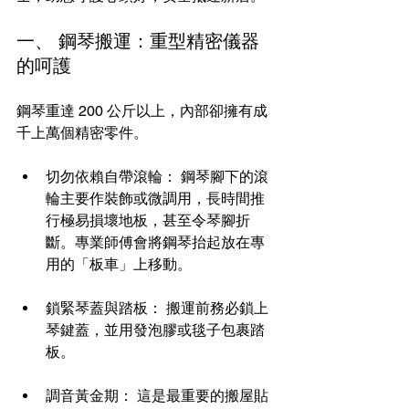
一、 鋼琴搬運：重型精密儀器
的呵護
鋼琴重達 200 公斤以上，內部卻擁有成
千上萬個精密零件。
切勿依賴自帶滾輪： 鋼琴腳下的滾
輪主要作裝飾或微調用，長時間推
行極易損壞地板，甚至令琴腳折
斷。專業師傅會將鋼琴抬起放在專
用的「板車」上移動。
鎖緊琴蓋與踏板： 搬運前務必鎖上
琴鍵蓋，並用發泡膠或毯子包裹踏
板。
調音黃金期： 這是最重要的搬屋貼