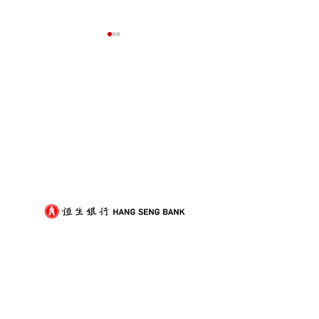
我們的客戶
屋企搬遷點解總是執到頭
租屋族頻繁搬家
痛？新手必學的搬屋打包
少家具負擔的模
技巧與物品分類秘訣