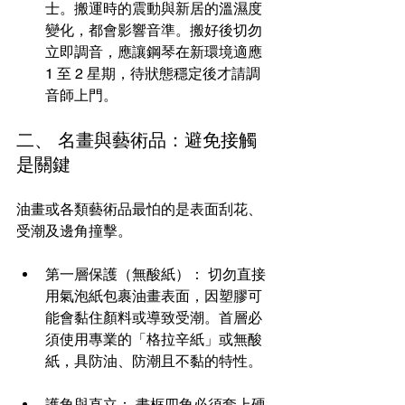
士。搬運時的震動與新居的溫濕度
變化，都會影響音準。搬好後切勿
立即調音，應讓鋼琴在新環境適應 
1 至 2 星期，待狀態穩定後才請調
音師上門。
二、 名畫與藝術品：避免接觸
是關鍵
油畫或各類藝術品最怕的是表面刮花、
受潮及邊角撞擊。
第一層保護（無酸紙）： 切勿直接
用氣泡紙包裹油畫表面，因塑膠可
能會黏住顏料或導致受潮。首層必
須使用專業的「格拉辛紙」或無酸
紙，具防油、防潮且不黏的特性。
護角與直立： 畫框四角必須套上硬