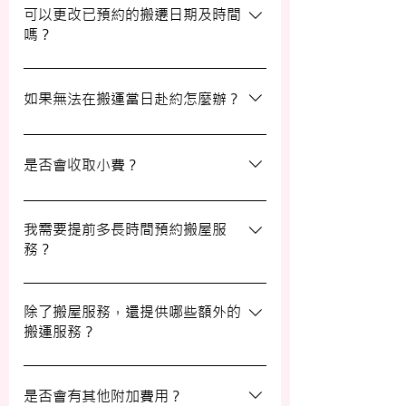
聯絡並安排改期。具體安排如下： 黑色暴
可以更改已預約的搬遷日期及時間
嗎？
雨或八號熱帶氣旋警告於早上十時前發出：
服務將延遲至信號解除後約兩小時開放。
如果需要更改或取消已預約的搬運服務，請
工作期間發出警告：所有服務將立即暫停，
在預定搬運日期前至少兩個工作日的下午三
如果無法在搬運當日赴約怎麼辦？
我們會即時更新安排。 工作時間內解除警
時之前告知我們，否則需支付搬運價格的
告：服務將延遲至信號解除後約兩小時開
50%作為行政費。
若您無法在搬運當日赴約，請至少提前兩個
放。
工作日的下午三時通知我們，否則我們將有
是否會收取小費？
權收取搬運費的50%作為行政費。
我們不會向客戶索取小費，但客戶可自願性
地為搬運團隊作獎賞，以表達對我們服務的
我需要提前多長時間預約搬屋服
務？
滿意。
我們建議您在搬屋前一至三星期預約搬運日
期及時間，特別是在熱門的週末，以確保我
除了搬屋服務，還提供哪些額外的
搬運服務？
們能為您安排妥當的服務。
除了搬屋和商業搬遷服務外，我們還提供物
品包裝、傢俬裝拆、棄置、代客提貨及交收
是否會有其他附加費用？