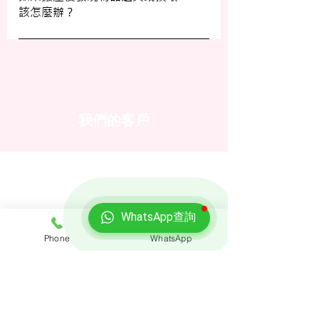
該怎麼辦？
客戶服務員查詢，並建議客戶自行考慮購買
額外保險。
我們建議您在搬屋前準備一份運送清單，並
在搬運當日進行點算。如發現物品受損，請
立即聯絡我們以商討責任及賠償事宜。
我們的客戶
WhatsApp查詢
Phone
WhatsApp