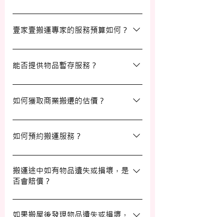
等額外服務，方便您在搬運過程中獲得更多
支持。
搬運過程中所產生的雜費（如隧道費、停車
場費等）並不包括在報價內，客戶需以實報
壹家壹搬運專家的服務預算如何？
實銷形式支付。在完成搬運後，請以現金形
式支付運費給搬運職員。
我們的報價會根據物品數量和搬運距離而有
所不同。您可以告訴我們您的搬屋計劃，以
能否提供物品暫存服務？
便我們為您提供更詳細且個性化的搬運方
案。
當然可以。我們提供自助迷你倉庫及中央倉
庫服務，讓您方便地存放大型家具及雜物，
如何獲取商業搬遷的估價？
詳情可與我們查詢。
如需要商業搬遷服務，我們可以安排專人免
費上門視察場地，並提供詳細報價。
如何預約搬運服務？
預約過程非常簡單，您可以透過我們的網站
填寫網上表格，專人將會與您聯絡提供詳細
搬運途中如有物品遺失或損壞，是
否會賠償？
資訊。您也可以通過客戶服務熱線或
WhatsApp 與我們的客服人員聯絡。
我們提供基本的責任保險，保障您的物品在
搬運過程中的損失或損壞。詳情請向我們的
如果搬屋後發現物品遺失或損壞，