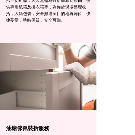
拾一切所需，客人無需為收拾而感到煩惱，提
供專用紙箱及掛衣箱等，為你於現場整理收
拾，入箱包裝，安全搬運至目的地再歸位，快
捷妥當，準時保質，安全可靠。
油塘傢俬裝拆服務