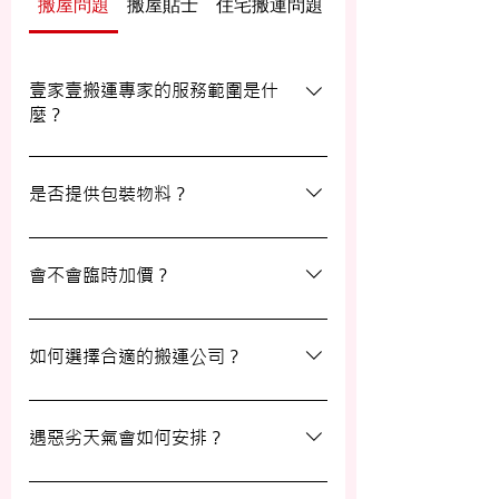
搬屋問題
搬屋貼士
住宅搬運問題
辦公室/寫字樓搬運
壹家壹搬運專家的服務範圍是什
麼？
壹家壹搬運專家的服務覆蓋港九及新界，無
論是一般搬屋服務還是商務搬遷，我們都能
是否提供包裝物料？
為客戶提供合適的搬運方案。
是的，我們會為客戶提供包裝物料。如有需
要，請隨時與我們的客戶服務員查詢。
會不會臨時加價？
我們的報價透明，會根據您提供的物品清單
提供合理預算，絕無隱藏費用。除非搬運當
如何選擇合適的搬運公司？
日有已協議的額外物品，否則您只需支付已
約定的費用。
選擇一間合適的搬運公司非常重要，建議您
選擇經驗豐富、提供專業服務且預算合理的
遇惡劣天氣會如何安排？
公司。我們壹家壹搬運專家將是您最佳的選
擇！
如搬屋當日遇上惡劣天氣，我們會提前與您