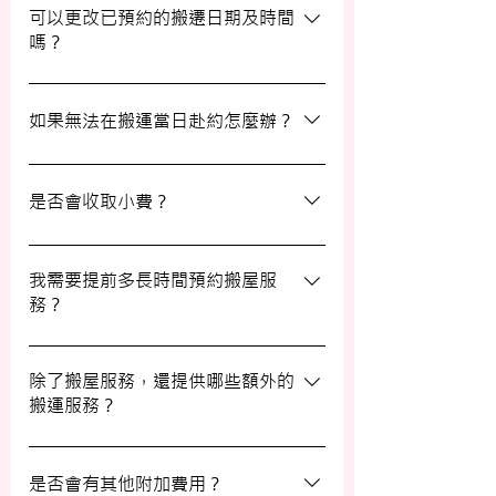
聯絡並安排改期。具體安排如下： 黑色暴
可以更改已預約的搬遷日期及時間
嗎？
雨或八號熱帶氣旋警告於早上十時前發出：
服務將延遲至信號解除後約兩小時開放。
如果需要更改或取消已預約的搬運服務，請
工作期間發出警告：所有服務將立即暫停，
在預定搬運日期前至少兩個工作日的下午三
如果無法在搬運當日赴約怎麼辦？
我們會即時更新安排。 工作時間內解除警
時之前告知我們，否則需支付搬運價格的
告：服務將延遲至信號解除後約兩小時開
50%作為行政費。
若您無法在搬運當日赴約，請至少提前兩個
放。
工作日的下午三時通知我們，否則我們將有
是否會收取小費？
權收取搬運費的50%作為行政費。
我們不會向客戶索取小費，但客戶可自願性
地為搬運團隊作獎賞，以表達對我們服務的
我需要提前多長時間預約搬屋服
務？
滿意。
我們建議您在搬屋前一至三星期預約搬運日
期及時間，特別是在熱門的週末，以確保我
除了搬屋服務，還提供哪些額外的
搬運服務？
們能為您安排妥當的服務。
除了搬屋和商業搬遷服務外，我們還提供物
品包裝、傢俬裝拆、棄置、代客提貨及交收
是否會有其他附加費用？