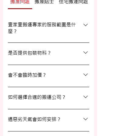
搬屋問題
搬屋貼士
住宅搬運問題
辦公室/寫字樓搬運
壹家壹搬運專家的服務範圍是什
麼？
壹家壹搬運專家的服務覆蓋港九及新界，無
論是一般搬屋服務還是商務搬遷，我們都能
是否提供包裝物料？
為客戶提供合適的搬運方案。
是的，我們會為客戶提供包裝物料。如有需
要，請隨時與我們的客戶服務員查詢。
會不會臨時加價？
我們的報價透明，會根據您提供的物品清單
提供合理預算，絕無隱藏費用。除非搬運當
如何選擇合適的搬運公司？
日有已協議的額外物品，否則您只需支付已
約定的費用。
選擇一間合適的搬運公司非常重要，建議您
選擇經驗豐富、提供專業服務且預算合理的
遇惡劣天氣會如何安排？
公司。我們壹家壹搬運專家將是您最佳的選
擇！
如搬屋當日遇上惡劣天氣，我們會提前與您