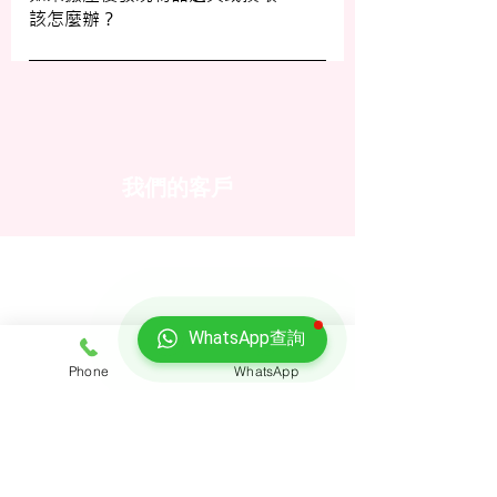
該怎麼辦？
客戶服務員查詢，並建議客戶自行考慮購買
額外保險。
我們建議您在搬屋前準備一份運送清單，並
在搬運當日進行點算。如發現物品受損，請
立即聯絡我們以商討責任及賠償事宜。
我們的客戶
WhatsApp查詢
Phone
WhatsApp