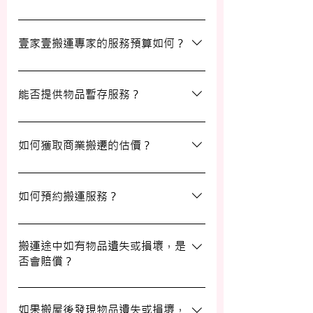
等額外服務，方便您在搬運過程中獲得更多
支持。
搬運過程中所產生的雜費（如隧道費、停車
場費等）並不包括在報價內，客戶需以實報
壹家壹搬運專家的服務預算如何？
實銷形式支付。在完成搬運後，請以現金形
式支付運費給搬運職員。
我們的報價會根據物品數量和搬運距離而有
所不同。您可以告訴我們您的搬屋計劃，以
能否提供物品暫存服務？
便我們為您提供更詳細且個性化的搬運方
案。
當然可以。我們提供自助迷你倉庫及中央倉
庫服務，讓您方便地存放大型家具及雜物，
如何獲取商業搬遷的估價？
詳情可與我們查詢。
如需要商業搬遷服務，我們可以安排專人免
費上門視察場地，並提供詳細報價。
如何預約搬運服務？
預約過程非常簡單，您可以透過我們的網站
填寫網上表格，專人將會與您聯絡提供詳細
搬運途中如有物品遺失或損壞，是
否會賠償？
資訊。您也可以通過客戶服務熱線或
WhatsApp 與我們的客服人員聯絡。
我們提供基本的責任保險，保障您的物品在
搬運過程中的損失或損壞。詳情請向我們的
如果搬屋後發現物品遺失或損壞，