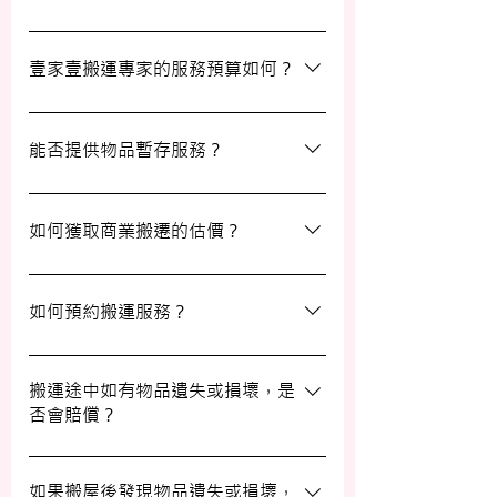
等額外服務，方便您在搬運過程中獲得更多
支持。
搬運過程中所產生的雜費（如隧道費、停車
場費等）並不包括在報價內，客戶需以實報
壹家壹搬運專家的服務預算如何？
實銷形式支付。在完成搬運後，請以現金形
式支付運費給搬運職員。
我們的報價會根據物品數量和搬運距離而有
所不同。您可以告訴我們您的搬屋計劃，以
能否提供物品暫存服務？
便我們為您提供更詳細且個性化的搬運方
案。
當然可以。我們提供自助迷你倉庫及中央倉
庫服務，讓您方便地存放大型家具及雜物，
如何獲取商業搬遷的估價？
詳情可與我們查詢。
如需要商業搬遷服務，我們可以安排專人免
費上門視察場地，並提供詳細報價。
如何預約搬運服務？
預約過程非常簡單，您可以透過我們的網站
填寫網上表格，專人將會與您聯絡提供詳細
搬運途中如有物品遺失或損壞，是
否會賠償？
資訊。您也可以通過客戶服務熱線或
WhatsApp 與我們的客服人員聯絡。
我們提供基本的責任保險，保障您的物品在
搬運過程中的損失或損壞。詳情請向我們的
如果搬屋後發現物品遺失或損壞，