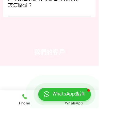
該怎麼辦？
客戶服務員查詢，並建議客戶自行考慮購買
額外保險。
我們建議您在搬屋前準備一份運送清單，並
在搬運當日進行點算。如發現物品受損，請
立即聯絡我們以商討責任及賠償事宜。
我們的客戶
WhatsApp查詢
Phone
WhatsApp