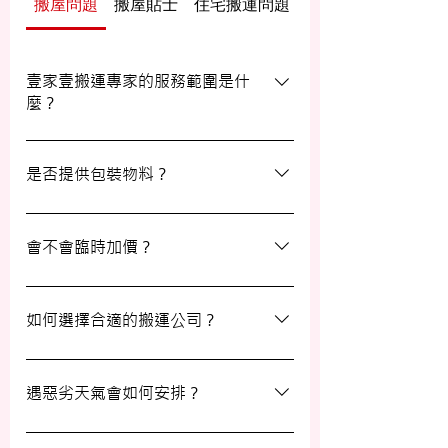
搬屋問題
搬屋貼士
住宅搬運問題
辦公室/寫字樓搬運
壹家壹搬運專家的服務範圍是什
麼？
壹家壹搬運專家的服務覆蓋港九及新界，無
論是一般搬屋服務還是商務搬遷，我們都能
是否提供包裝物料？
為客戶提供合適的搬運方案。
是的，我們會為客戶提供包裝物料。如有需
要，請隨時與我們的客戶服務員查詢。
會不會臨時加價？
我們的報價透明，會根據您提供的物品清單
提供合理預算，絕無隱藏費用。除非搬運當
如何選擇合適的搬運公司？
日有已協議的額外物品，否則您只需支付已
約定的費用。
選擇一間合適的搬運公司非常重要，建議您
選擇經驗豐富、提供專業服務且預算合理的
遇惡劣天氣會如何安排？
公司。我們壹家壹搬運專家將是您最佳的選
擇！
如搬屋當日遇上惡劣天氣，我們會提前與您