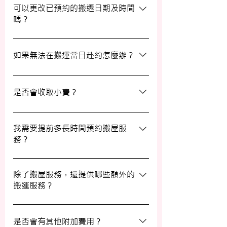
聯絡並安排改期。具體安排如下： 黑色暴
可以更改已預約的搬遷日期及時間
嗎？
雨或八號熱帶氣旋警告於早上十時前發出：
服務將延遲至信號解除後約兩小時開放。
如果需要更改或取消已預約的搬運服務，請
工作期間發出警告：所有服務將立即暫停，
在預定搬運日期前至少兩個工作日的下午三
如果無法在搬運當日赴約怎麼辦？
我們會即時更新安排。 工作時間內解除警
時之前告知我們，否則需支付搬運價格的
告：服務將延遲至信號解除後約兩小時開
50%作為行政費。
若您無法在搬運當日赴約，請至少提前兩個
放。
工作日的下午三時通知我們，否則我們將有
是否會收取小費？
權收取搬運費的50%作為行政費。
我們不會向客戶索取小費，但客戶可自願性
地為搬運團隊作獎賞，以表達對我們服務的
我需要提前多長時間預約搬屋服
務？
滿意。
我們建議您在搬屋前一至三星期預約搬運日
期及時間，特別是在熱門的週末，以確保我
除了搬屋服務，還提供哪些額外的
搬運服務？
們能為您安排妥當的服務。
除了搬屋和商業搬遷服務外，我們還提供物
品包裝、傢俬裝拆、棄置、代客提貨及交收
是否會有其他附加費用？