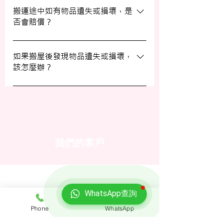
填寫網上表格，專人將會與您聯絡提供詳細
搬運途中如有物品遺失或損壞，是
否會賠償？
資訊。您也可以通過客戶服務熱線或
WhatsApp 與我們的客服人員聯絡。
我們提供基本的責任保險，保障您的物品在
搬運過程中的損失或損壞。詳情請向我們的
如果搬屋後發現物品遺失或損壞，
該怎麼辦？
客戶服務員查詢，並建議客戶自行考慮購買
額外保險。
我們建議您在搬屋前準備一份運送清單，並
在搬運當日進行點算。如發現物品受損，請
立即聯絡我們以商討責任及賠償事宜。
我們的客戶
WhatsApp查詢
Phone
WhatsApp