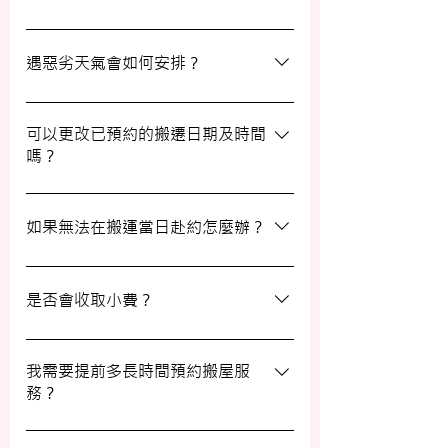
日有已協議的額外物品，否則您只需支付已
約定的費用。
選擇一間合適的搬運公司非常重要，建議您
選擇經驗豐富、提供專業服務且預算合理的
遇惡劣天氣會如何安排？
公司。我們壹家壹搬運專家將是您最佳的選
擇！
如搬屋當日遇上惡劣天氣，我們會提前與您
聯絡並安排改期。具體安排如下： 黑色暴
可以更改已預約的搬遷日期及時間
嗎？
雨或八號熱帶氣旋警告於早上十時前發出：
服務將延遲至信號解除後約兩小時開放。
如果需要更改或取消已預約的搬運服務，請
工作期間發出警告：所有服務將立即暫停，
在預定搬運日期前至少兩個工作日的下午三
如果無法在搬運當日赴約怎麼辦？
我們會即時更新安排。 工作時間內解除警
時之前告知我們，否則需支付搬運價格的
告：服務將延遲至信號解除後約兩小時開
50%作為行政費。
若您無法在搬運當日赴約，請至少提前兩個
放。
工作日的下午三時通知我們，否則我們將有
是否會收取小費？
權收取搬運費的50%作為行政費。
我們不會向客戶索取小費，但客戶可自願性
地為搬運團隊作獎賞，以表達對我們服務的
我需要提前多長時間預約搬屋服
務？
滿意。
我們建議您在搬屋前一至三星期預約搬運日