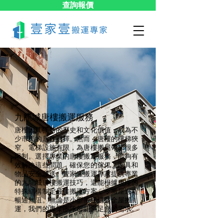
查詢報價
九龍城​唐樓搬運服務
唐樓因其獨特的歷史和文化價值，成為不
少市民的居住選擇。然而，唐樓的樓梯狹
窄、電梯設施有限，為唐樓搬屋帶來很多
限制。選擇專業的唐樓搬運服務，能夠有
效解決這些問題，確保您的傢俬、家具和
物品安全運送。壹家壹搬運專家提供專業
的九龍城唐樓搬運技巧，還能根據唐樓的
特殊結構制定最佳搬運方案，令搬屋過程
暢通無阻。無論是小型搬遷還是全屋搬
運，我們的專業團隊都能滿足您的需求。