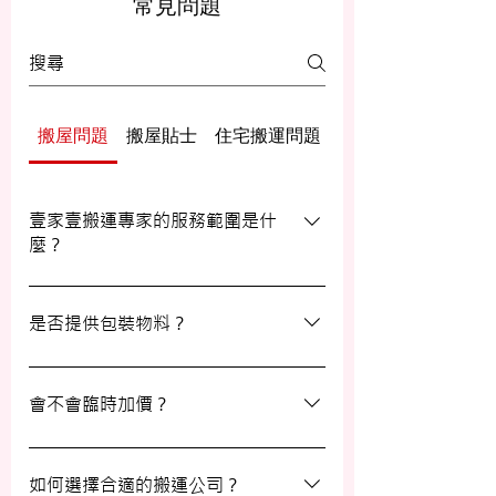
常見問題
搬屋問題
搬屋貼士
住宅搬運問題
辦公室/寫字樓搬運
壹家壹搬運專家的服務範圍是什
麼？
壹家壹搬運專家的服務覆蓋港九及新界，無
論是一般搬屋服務還是商務搬遷，我們都能
是否提供包裝物料？
為客戶提供合適的搬運方案。
是的，我們會為客戶提供包裝物料。如有需
要，請隨時與我們的客戶服務員查詢。
會不會臨時加價？
我們的報價透明，會根據您提供的物品清單
提供合理預算，絕無隱藏費用。除非搬運當
如何選擇合適的搬運公司？