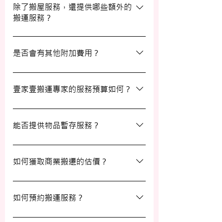
期及時間，特別是在熱門的週末，以確保我
除了搬屋服務，還提供哪些額外的
搬運服務？
們能為您安排妥當的服務。
除了搬屋和商業搬遷服務外，我們還提供物
品包裝、傢俬裝拆、棄置、代客提貨及交收
是否會有其他附加費用？
等額外服務，方便您在搬運過程中獲得更多
支持。
搬運過程中所產生的雜費（如隧道費、停車
場費等）並不包括在報價內，客戶需以實報
壹家壹搬運專家的服務預算如何？
實銷形式支付。在完成搬運後，請以現金形
式支付運費給搬運職員。
我們的報價會根據物品數量和搬運距離而有
所不同。您可以告訴我們您的搬屋計劃，以
能否提供物品暫存服務？
便我們為您提供更詳細且個性化的搬運方
案。
當然可以。我們提供自助迷你倉庫及中央倉
庫服務，讓您方便地存放大型家具及雜物，
如何獲取商業搬遷的估價？
詳情可與我們查詢。
如需要商業搬遷服務，我們可以安排專人免
費上門視察場地，並提供詳細報價。
如何預約搬運服務？
預約過程非常簡單，您可以透過我們的網站