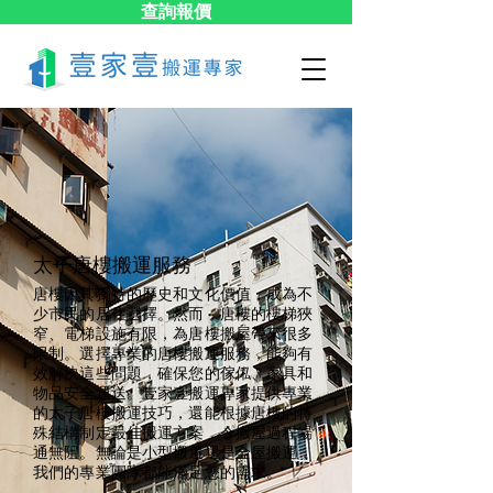
查詢報價
太子​唐樓搬運服務
唐樓因其獨特的歷史和文化價值，成為不
少市民的居住選擇。然而，唐樓的樓梯狹
窄、電梯設施有限，為唐樓搬屋帶來很多
限制。選擇專業的唐樓搬運服務，能夠有
效解決這些問題，確保您的傢俬、家具和
物品安全運送。壹家壹搬運專家提供專業
的太子唐樓搬運技巧，還能根據唐樓的特
殊結構制定最佳搬運方案，令搬屋過程暢
通無阻。無論是小型搬遷還是全屋搬運，
我們的專業團隊都能滿足您的需求。