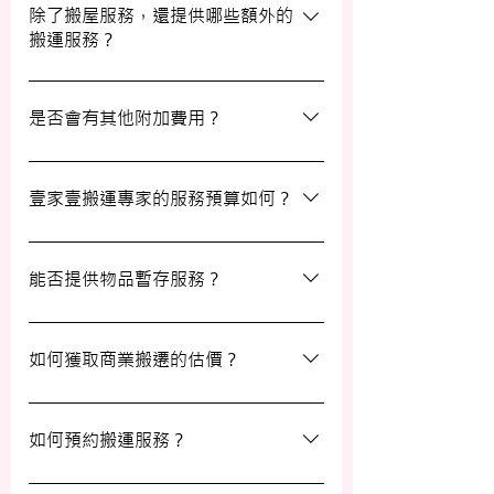
期及時間，特別是在熱門的週末，以確保我
除了搬屋服務，還提供哪些額外的
搬運服務？
們能為您安排妥當的服務。
除了搬屋和商業搬遷服務外，我們還提供物
品包裝、傢俬裝拆、棄置、代客提貨及交收
是否會有其他附加費用？
等額外服務，方便您在搬運過程中獲得更多
支持。
搬運過程中所產生的雜費（如隧道費、停車
場費等）並不包括在報價內，客戶需以實報
壹家壹搬運專家的服務預算如何？
實銷形式支付。在完成搬運後，請以現金形
式支付運費給搬運職員。
我們的報價會根據物品數量和搬運距離而有
所不同。您可以告訴我們您的搬屋計劃，以
能否提供物品暫存服務？
便我們為您提供更詳細且個性化的搬運方
案。
當然可以。我們提供自助迷你倉庫及中央倉
庫服務，讓您方便地存放大型家具及雜物，
如何獲取商業搬遷的估價？
詳情可與我們查詢。
如需要商業搬遷服務，我們可以安排專人免
費上門視察場地，並提供詳細報價。
如何預約搬運服務？
預約過程非常簡單，您可以透過我們的網站