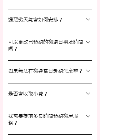
日有已協議的額外物品，否則您只需支付已
約定的費用。
選擇一間合適的搬運公司非常重要，建議您
選擇經驗豐富、提供專業服務且預算合理的
遇惡劣天氣會如何安排？
公司。我們壹家壹搬運專家將是您最佳的選
擇！
如搬屋當日遇上惡劣天氣，我們會提前與您
聯絡並安排改期。具體安排如下： 黑色暴
可以更改已預約的搬遷日期及時間
嗎？
雨或八號熱帶氣旋警告於早上十時前發出：
服務將延遲至信號解除後約兩小時開放。
如果需要更改或取消已預約的搬運服務，請
工作期間發出警告：所有服務將立即暫停，
在預定搬運日期前至少兩個工作日的下午三
如果無法在搬運當日赴約怎麼辦？
我們會即時更新安排。 工作時間內解除警
時之前告知我們，否則需支付搬運價格的
告：服務將延遲至信號解除後約兩小時開
50%作為行政費。
若您無法在搬運當日赴約，請至少提前兩個
放。
工作日的下午三時通知我們，否則我們將有
是否會收取小費？
權收取搬運費的50%作為行政費。
我們不會向客戶索取小費，但客戶可自願性
地為搬運團隊作獎賞，以表達對我們服務的
我需要提前多長時間預約搬屋服
務？
滿意。
我們建議您在搬屋前一至三星期預約搬運日