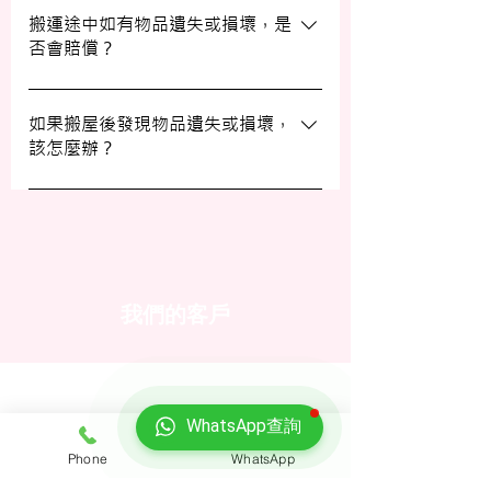
填寫網上表格，專人將會與您聯絡提供詳細
搬運途中如有物品遺失或損壞，是
否會賠償？
資訊。您也可以通過客戶服務熱線或
WhatsApp 與我們的客服人員聯絡。
我們提供基本的責任保險，保障您的物品在
搬運過程中的損失或損壞。詳情請向我們的
如果搬屋後發現物品遺失或損壞，
該怎麼辦？
客戶服務員查詢，並建議客戶自行考慮購買
額外保險。
我們建議您在搬屋前準備一份運送清單，並
在搬運當日進行點算。如發現物品受損，請
立即聯絡我們以商討責任及賠償事宜。
我們的客戶
WhatsApp查詢
Phone
WhatsApp