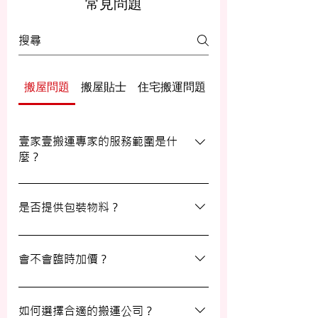
常見問題
搬屋問題
搬屋貼士
住宅搬運問題
辦公室/寫字樓搬運
壹家壹搬運專家的服務範圍是什
麼？
壹家壹搬運專家的服務覆蓋港九及新界，無
論是一般搬屋服務還是商務搬遷，我們都能
是否提供包裝物料？
為客戶提供合適的搬運方案。
是的，我們會為客戶提供包裝物料。如有需
要，請隨時與我們的客戶服務員查詢。
會不會臨時加價？
我們的報價透明，會根據您提供的物品清單
提供合理預算，絕無隱藏費用。除非搬運當
如何選擇合適的搬運公司？