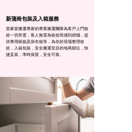
新蒲崗包裝及入箱服務
壹家壹搬運專家的專業搬運團隊為客戶上門收
拾一切所需，客人無需為收拾而感到煩惱，提
供專用紙箱及掛衣箱等，為你於現場整理收
拾，入箱包裝，安全搬運至目的地再歸位，快
捷妥當，準時保質，安全可靠。