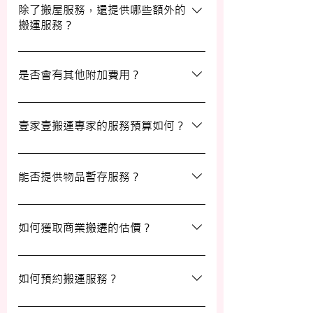
期及時間，特別是在熱門的週末，以確保我
除了搬屋服務，還提供哪些額外的
搬運服務？
們能為您安排妥當的服務。
除了搬屋和商業搬遷服務外，我們還提供物
品包裝、傢俬裝拆、棄置、代客提貨及交收
是否會有其他附加費用？
等額外服務，方便您在搬運過程中獲得更多
支持。
搬運過程中所產生的雜費（如隧道費、停車
場費等）並不包括在報價內，客戶需以實報
壹家壹搬運專家的服務預算如何？
實銷形式支付。在完成搬運後，請以現金形
式支付運費給搬運職員。
我們的報價會根據物品數量和搬運距離而有
所不同。您可以告訴我們您的搬屋計劃，以
能否提供物品暫存服務？
便我們為您提供更詳細且個性化的搬運方
案。
當然可以。我們提供自助迷你倉庫及中央倉
庫服務，讓您方便地存放大型家具及雜物，
如何獲取商業搬遷的估價？
詳情可與我們查詢。
如需要商業搬遷服務，我們可以安排專人免
費上門視察場地，並提供詳細報價。
如何預約搬運服務？
預約過程非常簡單，您可以透過我們的網站