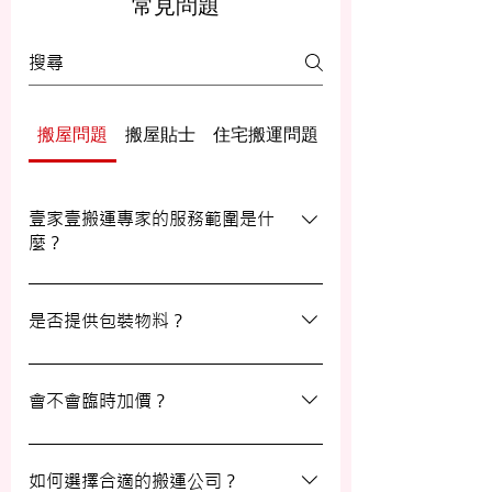
常見問題
搬屋問題
搬屋貼士
住宅搬運問題
辦公室/寫字樓搬運
壹家壹搬運專家的服務範圍是什
麼？
壹家壹搬運專家的服務覆蓋港九及新界，無
論是一般搬屋服務還是商務搬遷，我們都能
是否提供包裝物料？
為客戶提供合適的搬運方案。
是的，我們會為客戶提供包裝物料。如有需
要，請隨時與我們的客戶服務員查詢。
會不會臨時加價？
我們的報價透明，會根據您提供的物品清單
提供合理預算，絕無隱藏費用。除非搬運當
如何選擇合適的搬運公司？