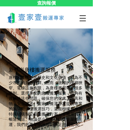
查詢報價
新蒲崗​唐樓搬運服務
唐樓因其獨特的歷史和文化價值，成為不
少市民的居住選擇。然而，唐樓的樓梯狹
窄、電梯設施有限，為唐樓搬屋帶來很多
限制。選擇專業的唐樓搬運服務，能夠有
效解決這些問題，確保您的傢俬、家具和
物品安全運送。壹家壹搬運專家提供專業
的新蒲崗唐樓搬運技巧，還能根據唐樓的
特殊結構制定最佳搬運方案，令搬屋過程
暢通無阻。無論是小型搬遷還是全屋搬
運，我們的專業團隊都能滿足您的需求。