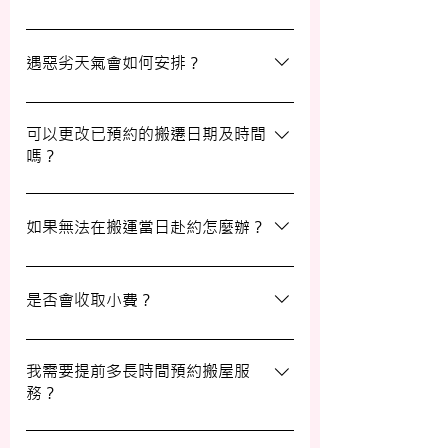
日有已協議的額外物品，否則您只需支付已
約定的費用。
選擇一間合適的搬運公司非常重要，建議您
選擇經驗豐富、提供專業服務且預算合理的
遇惡劣天氣會如何安排？
公司。我們壹家壹搬運專家將是您最佳的選
擇！
如搬屋當日遇上惡劣天氣，我們會提前與您
聯絡並安排改期。具體安排如下： 黑色暴
可以更改已預約的搬遷日期及時間
嗎？
雨或八號熱帶氣旋警告於早上十時前發出：
服務將延遲至信號解除後約兩小時開放。
如果需要更改或取消已預約的搬運服務，請
工作期間發出警告：所有服務將立即暫停，
在預定搬運日期前至少兩個工作日的下午三
如果無法在搬運當日赴約怎麼辦？
我們會即時更新安排。 工作時間內解除警
時之前告知我們，否則需支付搬運價格的
告：服務將延遲至信號解除後約兩小時開
50%作為行政費。
若您無法在搬運當日赴約，請至少提前兩個
放。
工作日的下午三時通知我們，否則我們將有
是否會收取小費？
權收取搬運費的50%作為行政費。
我們不會向客戶索取小費，但客戶可自願性
地為搬運團隊作獎賞，以表達對我們服務的
我需要提前多長時間預約搬屋服
務？
滿意。
我們建議您在搬屋前一至三星期預約搬運日