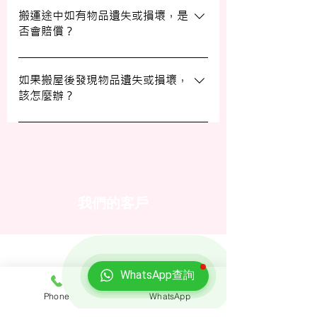
填寫網上表格，專人將會與您聯絡提供詳細
搬運途中如有物品遺失或損壞，是
否會賠償？
資訊。您也可以通過客戶服務熱線或
WhatsApp 與我們的客服人員聯絡。
我們提供基本的責任保險，保障您的物品在
搬運過程中的損失或損壞。詳情請向我們的
如果搬屋後發現物品遺失或損壞，
該怎麼辦？
客戶服務員查詢，並建議客戶自行考慮購買
額外保險。
我們建議您在搬屋前準備一份運送清單，並
在搬運當日進行點算。如發現物品受損，請
立即聯絡我們以商討責任及賠償事宜。
我們的客戶
WhatsApp查詢
Phone
WhatsApp