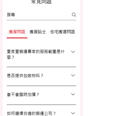
常見問題
搬屋問題
搬屋貼士
住宅搬運問題
辦公室/寫字樓搬運
壹家壹搬運專家的服務範圍是什
麼？
壹家壹搬運專家的服務覆蓋港九及新界，無
論是一般搬屋服務還是商務搬遷，我們都能
是否提供包裝物料？
為客戶提供合適的搬運方案。
是的，我們會為客戶提供包裝物料。如有需
要，請隨時與我們的客戶服務員查詢。
會不會臨時加價？
我們的報價透明，會根據您提供的物品清單
提供合理預算，絕無隱藏費用。除非搬運當
如何選擇合適的搬運公司？