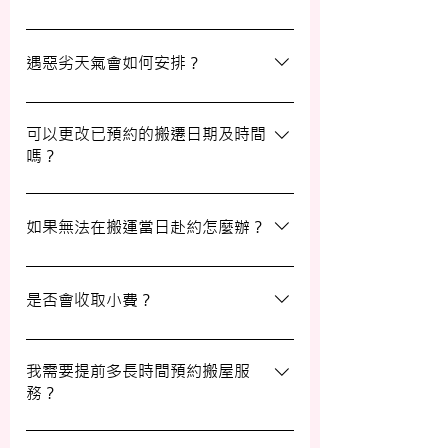
日有已協議的額外物品，否則您只需支付已
約定的費用。
選擇一間合適的搬運公司非常重要，建議您
選擇經驗豐富、提供專業服務且預算合理的
遇惡劣天氣會如何安排？
公司。我們壹家壹搬運專家將是您最佳的選
擇！
如搬屋當日遇上惡劣天氣，我們會提前與您
聯絡並安排改期。具體安排如下： 黑色暴
可以更改已預約的搬遷日期及時間
嗎？
雨或八號熱帶氣旋警告於早上十時前發出：
服務將延遲至信號解除後約兩小時開放。
如果需要更改或取消已預約的搬運服務，請
工作期間發出警告：所有服務將立即暫停，
在預定搬運日期前至少兩個工作日的下午三
如果無法在搬運當日赴約怎麼辦？
我們會即時更新安排。 工作時間內解除警
時之前告知我們，否則需支付搬運價格的
告：服務將延遲至信號解除後約兩小時開
50%作為行政費。
若您無法在搬運當日赴約，請至少提前兩個
放。
工作日的下午三時通知我們，否則我們將有
是否會收取小費？
權收取搬運費的50%作為行政費。
我們不會向客戶索取小費，但客戶可自願性
地為搬運團隊作獎賞，以表達對我們服務的
我需要提前多長時間預約搬屋服
務？
滿意。
我們建議您在搬屋前一至三星期預約搬運日