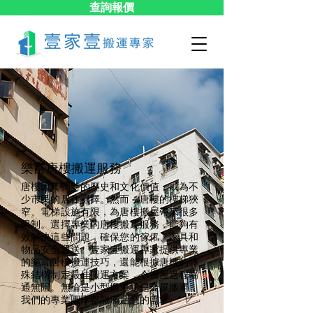
查詢報價
樂富​唐樓搬運服務
唐樓因其獨特的歷史和文化價值，成為不
少市民的居住選擇。然而，唐樓的樓梯狹
窄、電梯設施有限，為唐樓搬屋帶來很多
限制。選擇專業的唐樓搬運服務，能夠有
效解決這些問題，確保您的傢俬、家具和
物品安全運送。壹家壹搬運專家提供專業
的樂富唐樓搬運技巧，還能根據唐樓的特
殊結構制定最佳搬運方案，令搬屋過程暢
通無阻。無論是小型搬遷還是全屋搬運，
我們的專業團隊都能滿足您的需求。