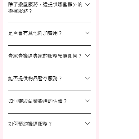
期及時間，特別是在熱門的週末，以確保我
除了搬屋服務，還提供哪些額外的
搬運服務？
們能為您安排妥當的服務。
除了搬屋和商業搬遷服務外，我們還提供物
品包裝、傢俬裝拆、棄置、代客提貨及交收
是否會有其他附加費用？
等額外服務，方便您在搬運過程中獲得更多
支持。
搬運過程中所產生的雜費（如隧道費、停車
場費等）並不包括在報價內，客戶需以實報
壹家壹搬運專家的服務預算如何？
實銷形式支付。在完成搬運後，請以現金形
式支付運費給搬運職員。
我們的報價會根據物品數量和搬運距離而有
所不同。您可以告訴我們您的搬屋計劃，以
能否提供物品暫存服務？
便我們為您提供更詳細且個性化的搬運方
案。
當然可以。我們提供自助迷你倉庫及中央倉
庫服務，讓您方便地存放大型家具及雜物，
如何獲取商業搬遷的估價？
詳情可與我們查詢。
如需要商業搬遷服務，我們可以安排專人免
費上門視察場地，並提供詳細報價。
如何預約搬運服務？
預約過程非常簡單，您可以透過我們的網站