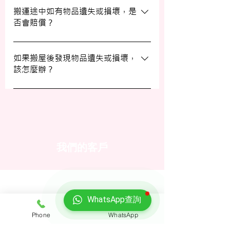
填寫網上表格，專人將會與您聯絡提供詳細
搬運途中如有物品遺失或損壞，是
否會賠償？
資訊。您也可以通過客戶服務熱線或
WhatsApp 與我們的客服人員聯絡。
我們提供基本的責任保險，保障您的物品在
搬運過程中的損失或損壞。詳情請向我們的
如果搬屋後發現物品遺失或損壞，
該怎麼辦？
客戶服務員查詢，並建議客戶自行考慮購買
額外保險。
我們建議您在搬屋前準備一份運送清單，並
在搬運當日進行點算。如發現物品受損，請
立即聯絡我們以商討責任及賠償事宜。
我們的客戶
WhatsApp查詢
Phone
WhatsApp