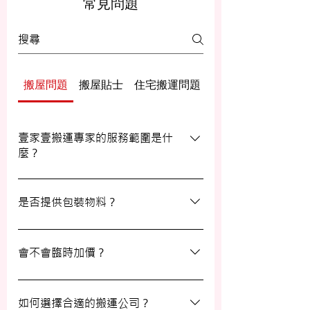
常見問題
搬屋問題
搬屋貼士
住宅搬運問題
辦公室/寫字樓搬運
壹家壹搬運專家的服務範圍是什
麼？
壹家壹搬運專家的服務覆蓋港九及新界，無
論是一般搬屋服務還是商務搬遷，我們都能
是否提供包裝物料？
為客戶提供合適的搬運方案。
是的，我們會為客戶提供包裝物料。如有需
要，請隨時與我們的客戶服務員查詢。
會不會臨時加價？
我們的報價透明，會根據您提供的物品清單
提供合理預算，絕無隱藏費用。除非搬運當
如何選擇合適的搬運公司？