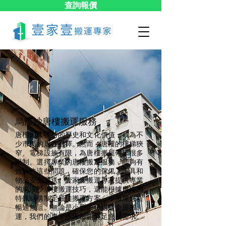
查詢報價
烏溪沙​唐樓搬運服務
唐樓因其獨特的歷史和文化價值，成為不
少市民的居住選擇。然而，唐樓的樓梯狹
窄、電梯設施有限，為唐樓搬屋帶來很多
限制。選擇專業的唐樓搬運服務，能夠有
效解決這些問題，確保您的傢俬、家具和
物品安全運送。壹家壹搬運專家提供專業
的烏溪沙唐樓搬運技巧，還能根據唐樓的
特殊結構制定最佳搬運方案，令搬屋過程
暢通無阻。無論是小型搬遷還是全屋搬
運，我們的專業團隊都能滿足您的需求。