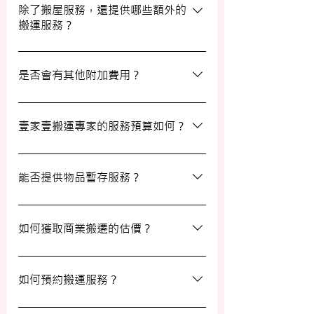
期及時間，特別是在熱門的週末，以確保我
除了搬屋服務，還提供哪些額外的
搬運服務？
們能為您安排妥當的服務。
除了搬屋和商業搬遷服務外，我們還提供物
品包裝、傢俬裝拆、棄置、代客提貨及交收
是否會有其他附加費用？
等額外服務，方便您在搬運過程中獲得更多
支持。
搬運過程中所產生的雜費（如隧道費、停車
場費等）並不包括在報價內，客戶需以實報
壹家壹搬運專家的服務預算如何？
實銷形式支付。在完成搬運後，請以現金形
式支付運費給搬運職員。
我們的報價會根據物品數量和搬運距離而有
所不同。您可以告訴我們您的搬屋計劃，以
能否提供物品暫存服務？
便我們為您提供更詳細且個性化的搬運方
案。
當然可以。我們提供自助迷你倉庫及中央倉
庫服務，讓您方便地存放大型家具及雜物，
如何獲取商業搬遷的估價？
詳情可與我們查詢。
如需要商業搬遷服務，我們可以安排專人免
費上門視察場地，並提供詳細報價。
如何預約搬運服務？
預約過程非常簡單，您可以透過我們的網站