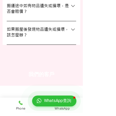
填寫網上表格，專人將會與您聯絡提供詳細
搬運途中如有物品遺失或損壞，是
否會賠償？
資訊。您也可以通過客戶服務熱線或
WhatsApp 與我們的客服人員聯絡。
我們提供基本的責任保險，保障您的物品在
搬運過程中的損失或損壞。詳情請向我們的
如果搬屋後發現物品遺失或損壞，
該怎麼辦？
客戶服務員查詢，並建議客戶自行考慮購買
額外保險。
我們建議您在搬屋前準備一份運送清單，並
在搬運當日進行點算。如發現物品受損，請
立即聯絡我們以商討責任及賠償事宜。
我們的客戶
WhatsApp查詢
Phone
WhatsApp