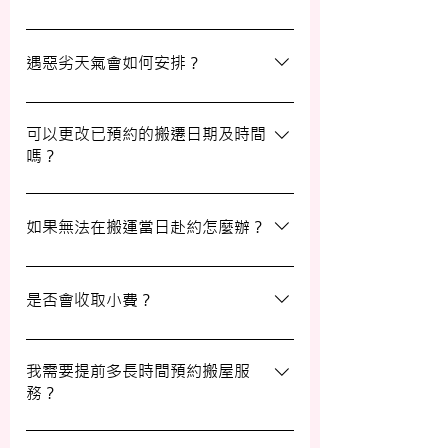
日有已協議的額外物品，否則您只需支付已
約定的費用。
選擇一間合適的搬運公司非常重要，建議您
選擇經驗豐富、提供專業服務且預算合理的
遇惡劣天氣會如何安排？
公司。我們壹家壹搬運專家將是您最佳的選
擇！
如搬屋當日遇上惡劣天氣，我們會提前與您
聯絡並安排改期。具體安排如下： 黑色暴
可以更改已預約的搬遷日期及時間
嗎？
雨或八號熱帶氣旋警告於早上十時前發出：
服務將延遲至信號解除後約兩小時開放。
如果需要更改或取消已預約的搬運服務，請
工作期間發出警告：所有服務將立即暫停，
在預定搬運日期前至少兩個工作日的下午三
如果無法在搬運當日赴約怎麼辦？
我們會即時更新安排。 工作時間內解除警
時之前告知我們，否則需支付搬運價格的
告：服務將延遲至信號解除後約兩小時開
50%作為行政費。
若您無法在搬運當日赴約，請至少提前兩個
放。
工作日的下午三時通知我們，否則我們將有
是否會收取小費？
權收取搬運費的50%作為行政費。
我們不會向客戶索取小費，但客戶可自願性
地為搬運團隊作獎賞，以表達對我們服務的
我需要提前多長時間預約搬屋服
務？
滿意。
我們建議您在搬屋前一至三星期預約搬運日