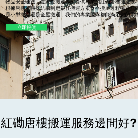
物品安全運送。壹家壹搬運專家提供專業的紅磡唐樓搬運技
根據唐樓的特殊結構制定最佳搬運方案，令搬屋過程暢通無
是小型搬遷還是全屋搬運，我們的專業團隊都能滿足您的需
立即報價
紅磡唐樓搬運服務邊間好?