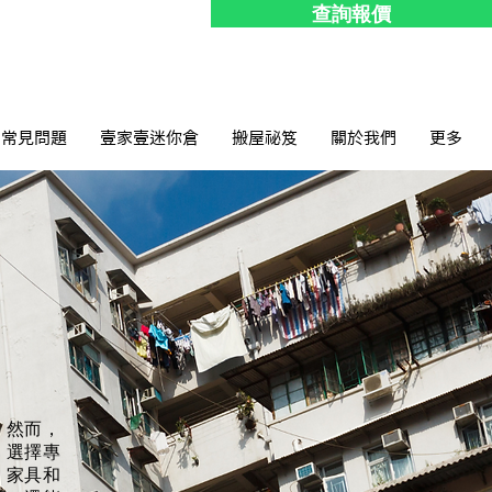
查詢報價
常見問題
壹家壹迷你倉
搬屋祕笈
關於我們
更多
。然而，
。選擇專
、家具和