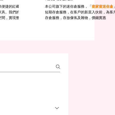
供便捷的紅磡傢俬棄置服務，協助您安全、快
本公司旗下的迷你倉服務，「
壹家壹迷你倉
家具。我們的團隊負責搬運、拆卸及棄置處
短期存倉服務，在客戶的新居入伙前，為客
空間，實現整潔有序的新居環境。
存倉服務，存放傢俬及雜物，價錢實惠