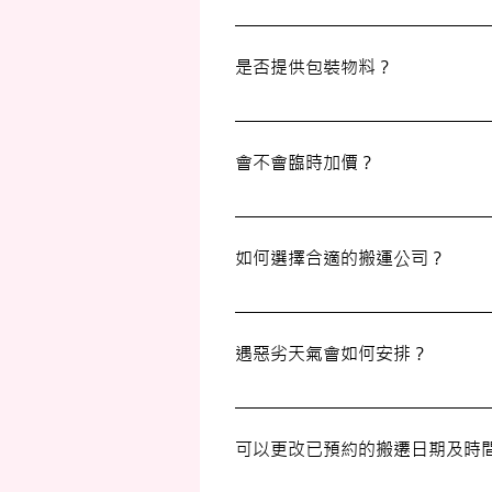
壹家壹搬運專家的服務覆蓋港九及新
是否提供包裝物料？
是的，我們會為客戶提供包裝物料。
會不會臨時加價？
我們的報價透明，會根據您提供的物
如何選擇合適的搬運公司？
選擇一間合適的搬運公司非常重要，
遇惡劣天氣會如何安排？
如搬屋當日遇上惡劣天氣，我們會提
除後約兩小時開放。 工作期間發出警
可以更改已預約的搬遷日期及時
放。