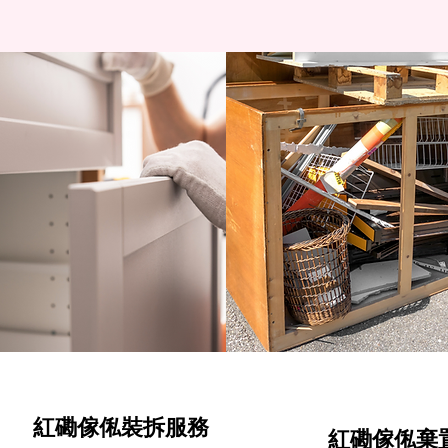
紅磡傢俬裝拆服務
紅磡傢俬棄