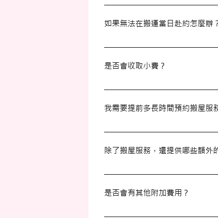
如果需要更改或取消已預約的搬運服
如果無法在搬運當日赴約怎麼辦
若您無法在搬運當日赴約，請至少提前
是否會收取小費？
我們不會向客戶索取小費，但客戶可
我需要提前多長時間預約搬屋服
我們建議您在搬屋前一至三星期預約
除了搬屋服務，還提供哪些額外
除了搬屋和商業搬遷服務外，我們還
是否會有其他附加費用？
搬運過程中所產生的雜費（如隧道費