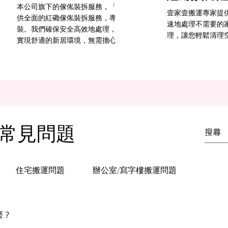
門收拾一切所需，客人
本公司旗下的傢俬裝拆服務，「壹家壹傢俬安裝專家」為客戶提
壹家壹搬運專家提
掛衣箱等，為你於現場
供全面的紅磡傢俬裝拆服務，專業團隊熟悉各類家具的拆卸與安
速地處理不需要的
再歸位，快捷妥當，準
裝。我們確保安全高效地處理，讓您輕鬆應對搬遷或重新布置，
理，讓您輕鬆清理
實現舒適的新居環境，無需擔心繁瑣的過程。
常見問題
住宅搬運問題
辦公室/寫字樓搬運問題
麼？