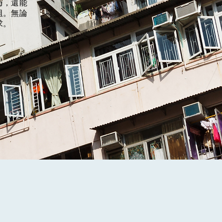
巧，還能
阻。無論
求。