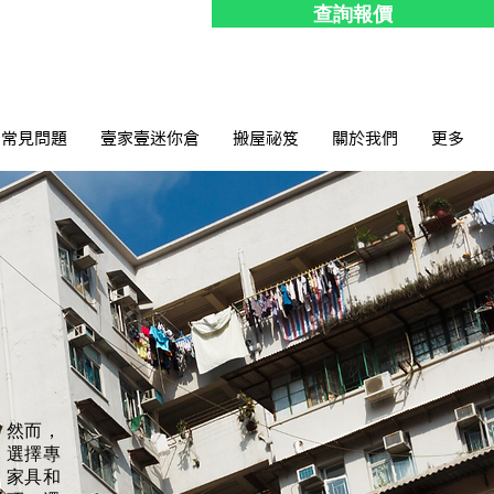
查詢報價
常見問題
壹家壹迷你倉
搬屋祕笈
關於我們
更多
。然而，
。選擇專
、家具和