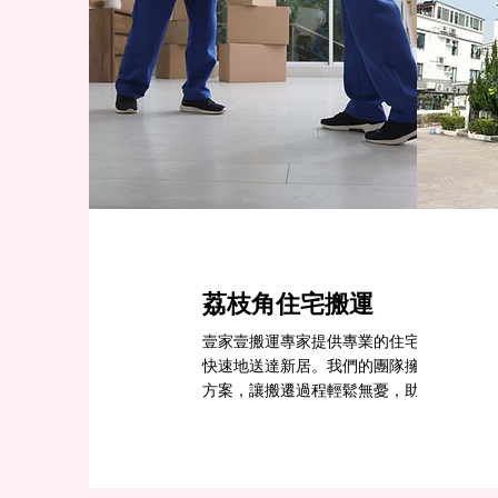
荔枝角住宅搬運
壹家壹搬運專家提供專業的住宅搬運服務，
快速地送達新居。我們的團隊擁有豐富經驗
方案，讓搬遷過程輕鬆無憂，助您順利展開