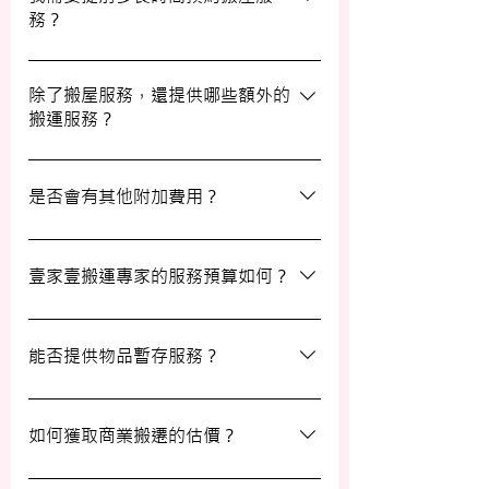
務？
滿意。
我們建議您在搬屋前一至三星期預約搬運日
期及時間，特別是在熱門的週末，以確保我
除了搬屋服務，還提供哪些額外的
搬運服務？
們能為您安排妥當的服務。
除了搬屋和商業搬遷服務外，我們還提供物
品包裝、傢俬裝拆、棄置、代客提貨及交收
是否會有其他附加費用？
等額外服務，方便您在搬運過程中獲得更多
支持。
搬運過程中所產生的雜費（如隧道費、停車
場費等）並不包括在報價內，客戶需以實報
壹家壹搬運專家的服務預算如何？
實銷形式支付。在完成搬運後，請以現金形
式支付運費給搬運職員。
我們的報價會根據物品數量和搬運距離而有
所不同。您可以告訴我們您的搬屋計劃，以
能否提供物品暫存服務？
便我們為您提供更詳細且個性化的搬運方
案。
當然可以。我們提供自助迷你倉庫及中央倉
庫服務，讓您方便地存放大型家具及雜物，
如何獲取商業搬遷的估價？
詳情可與我們查詢。
如需要商業搬遷服務，我們可以安排專人免