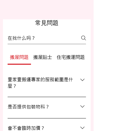
常見問題
搬屋問題
搬屋貼士
住宅搬運問題
辦公室/寫字樓搬運
壹家壹搬運專家的服務範圍是什
麼？
壹家壹搬運專家的服務覆蓋港九及新界，無
論是一般搬屋服務還是商務搬遷，我們都能
是否提供包裝物料？
為客戶提供合適的搬運方案。
是的，我們會為客戶提供包裝物料。如有需
要，請隨時與我們的客戶服務員查詢。
會不會臨時加價？