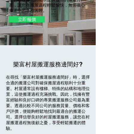
案，讓您在搬屋過程輕鬆愉快，無需擔心
搬運中的各種困難。
立即報價
樂富村屋搬運服務邊間好?
在尋找「樂富村屋搬運服務邊間好」時，選擇
合適的搬運公司對確保搬屋過程順利十分重
要。村屋通常設有樓梯、特殊的結構和地理位
置，這使搬運過程充滿挑戰。因此，找擁有豐
富經驗和良好口碑的專業搬運服務公司最為重
要。透過比較不同公司的服務質量、價格和客
戶評價，便能夠輕鬆地找到最適合的搬運公
司。選擇信譽良好的村屋搬運服務，讓您在村
屋搬運過程無後顧之憂，享受輕鬆搬遷的體
驗。