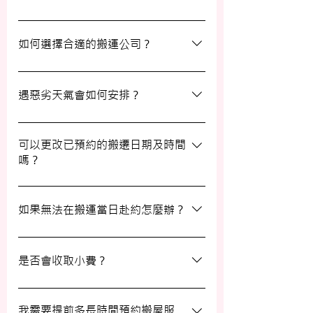
我們的報價透明，會根據您提供的物品清單
提供合理預算，絕無隱藏費用。除非搬運當
如何選擇合適的搬運公司？
日有已協議的額外物品，否則您只需支付已
約定的費用。
選擇一間合適的搬運公司非常重要，建議您
選擇經驗豐富、提供專業服務且預算合理的
遇惡劣天氣會如何安排？
公司。我們壹家壹搬運專家將是您最佳的選
擇！
如搬屋當日遇上惡劣天氣，我們會提前與您
聯絡並安排改期。具體安排如下： 黑色暴
可以更改已預約的搬遷日期及時間
嗎？
雨或八號熱帶氣旋警告於早上十時前發出：
服務將延遲至信號解除後約兩小時開放。
如果需要更改或取消已預約的搬運服務，請
工作期間發出警告：所有服務將立即暫停，
在預定搬運日期前至少兩個工作日的下午三
如果無法在搬運當日赴約怎麼辦？
我們會即時更新安排。 工作時間內解除警
時之前告知我們，否則需支付搬運價格的
告：服務將延遲至信號解除後約兩小時開
50%作為行政費。
若您無法在搬運當日赴約，請至少提前兩個
放。
工作日的下午三時通知我們，否則我們將有
是否會收取小費？
權收取搬運費的50%作為行政費。
我們不會向客戶索取小費，但客戶可自願性
地為搬運團隊作獎賞，以表達對我們服務的
我需要提前多長時間預約搬屋服