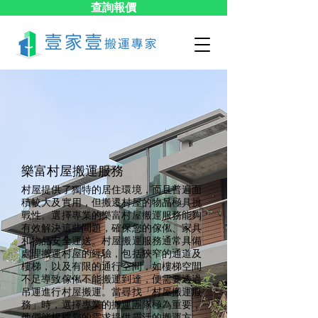
查詢報價
樂富村屋搬運服務
村屋提供了獨特的居住環境，而且普遍面
積較大及實用，但搬遷村屋的物品極具挑
戰性。選擇專業的樂富村屋搬運服務能夠
有效解決這些問題，確保您的傢俬、家具
和物品安全運送。村屋搬運服務通常具備
處理搬運村屋的經驗，包括狹窄的通道及
樓梯，以及有限的通行空間，如樓梯空間
不足導致傢俬不能搬運到達，便需要透過
吊運進行村屋搬運。當尋找「村屋搬運服
務」時，選擇專業的搬運團隊極為重要，
他們能根據您的需求提供靈活的搬運方