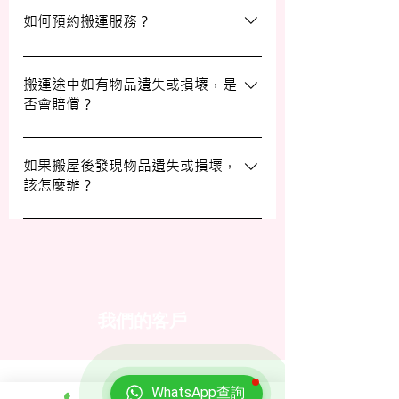
費上門視察場地，並提供詳細報價。
如何預約搬運服務？
預約過程非常簡單，您可以透過我們的網站
填寫網上表格，專人將會與您聯絡提供詳細
搬運途中如有物品遺失或損壞，是
否會賠償？
資訊。您也可以通過客戶服務熱線或
WhatsApp 與我們的客服人員聯絡。
我們提供基本的責任保險，保障您的物品在
搬運過程中的損失或損壞。詳情請向我們的
如果搬屋後發現物品遺失或損壞，
該怎麼辦？
客戶服務員查詢，並建議客戶自行考慮購買
額外保險。
我們建議您在搬屋前準備一份運送清單，並
在搬運當日進行點算。如發現物品受損，請
立即聯絡我們以商討責任及賠償事宜。
我們的客戶
WhatsApp查詢