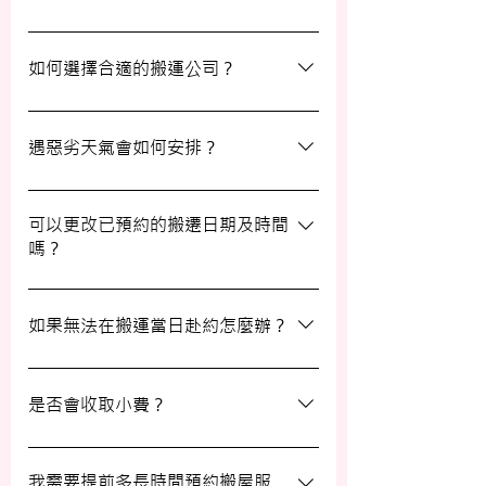
我們的報價透明，會根據您提供的物品清單
提供合理預算，絕無隱藏費用。除非搬運當
如何選擇合適的搬運公司？
日有已協議的額外物品，否則您只需支付已
約定的費用。
選擇一間合適的搬運公司非常重要，建議您
選擇經驗豐富、提供專業服務且預算合理的
遇惡劣天氣會如何安排？
公司。我們壹家壹搬運專家將是您最佳的選
擇！
如搬屋當日遇上惡劣天氣，我們會提前與您
聯絡並安排改期。具體安排如下： 黑色暴
可以更改已預約的搬遷日期及時間
嗎？
雨或八號熱帶氣旋警告於早上十時前發出：
服務將延遲至信號解除後約兩小時開放。
如果需要更改或取消已預約的搬運服務，請
工作期間發出警告：所有服務將立即暫停，
在預定搬運日期前至少兩個工作日的下午三
如果無法在搬運當日赴約怎麼辦？
我們會即時更新安排。 工作時間內解除警
時之前告知我們，否則需支付搬運價格的
告：服務將延遲至信號解除後約兩小時開
50%作為行政費。
若您無法在搬運當日赴約，請至少提前兩個
放。
工作日的下午三時通知我們，否則我們將有
是否會收取小費？
權收取搬運費的50%作為行政費。
我們不會向客戶索取小費，但客戶可自願性
地為搬運團隊作獎賞，以表達對我們服務的
我需要提前多長時間預約搬屋服