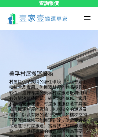
查詢報價
美孚村屋搬運服務
村屋提供了獨特的居住環境，而且普遍面
積較大及實用，但搬遷村屋的物品極具挑
戰性。選擇專業的美孚村屋搬運服務能夠
有效解決這些問題，確保您的傢俬、家具
和物品安全運送。村屋搬運服務通常具備
處理搬運村屋的經驗，包括狹窄的通道及
樓梯，以及有限的通行空間，如樓梯空間
不足導致傢俬不能搬運到達，便需要透過
吊運進行村屋搬運。當尋找「村屋搬運服
務」時，選擇專業的搬運團隊極為重要，
他們能根據您的需求提供靈活的搬運方