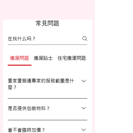
常見問題
搬屋問題
搬屋貼士
住宅搬運問題
辦公室/寫字樓搬運
壹家壹搬運專家的服務範圍是什
麼？
壹家壹搬運專家的服務覆蓋港九及新界，無
論是一般搬屋服務還是商務搬遷，我們都能
是否提供包裝物料？
為客戶提供合適的搬運方案。
是的，我們會為客戶提供包裝物料。如有需
要，請隨時與我們的客戶服務員查詢。
會不會臨時加價？