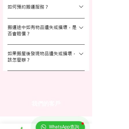
費上門視察場地，並提供詳細報價。
如何預約搬運服務？
預約過程非常簡單，您可以透過我們的網站
填寫網上表格，專人將會與您聯絡提供詳細
搬運途中如有物品遺失或損壞，是
否會賠償？
資訊。您也可以通過客戶服務熱線或
WhatsApp 與我們的客服人員聯絡。
我們提供基本的責任保險，保障您的物品在
搬運過程中的損失或損壞。詳情請向我們的
如果搬屋後發現物品遺失或損壞，
該怎麼辦？
客戶服務員查詢，並建議客戶自行考慮購買
額外保險。
我們建議您在搬屋前準備一份運送清單，並
在搬運當日進行點算。如發現物品受損，請
立即聯絡我們以商討責任及賠償事宜。
我們的客戶
WhatsApp查詢