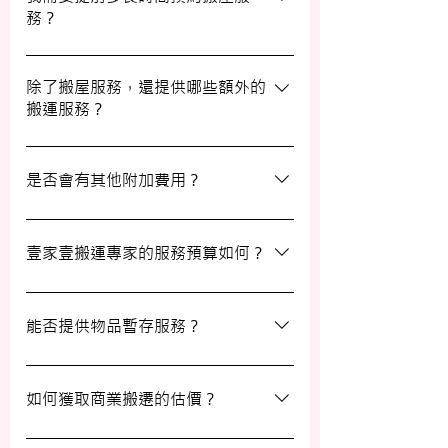
務？
滿意。
我們建議您在搬屋前一至三星期預約搬運日
期及時間，特別是在熱門的週末，以確保我
除了搬屋服務，還提供哪些額外的
搬運服務？
們能為您安排妥當的服務。
除了搬屋和商業搬遷服務外，我們還提供物
品包裝、傢俬裝拆、棄置、代客提貨及交收
是否會有其他附加費用？
等額外服務，方便您在搬運過程中獲得更多
支持。
搬運過程中所產生的雜費（如隧道費、停車
場費等）並不包括在報價內，客戶需以實報
壹家壹搬運專家的服務預算如何？
實銷形式支付。在完成搬運後，請以現金形
式支付運費給搬運職員。
我們的報價會根據物品數量和搬運距離而有
所不同。您可以告訴我們您的搬屋計劃，以
能否提供物品暫存服務？
便我們為您提供更詳細且個性化的搬運方
案。
當然可以。我們提供自助迷你倉庫及中央倉
庫服務，讓您方便地存放大型家具及雜物，
如何獲取商業搬遷的估價？
詳情可與我們查詢。
如需要商業搬遷服務，我們可以安排專人免