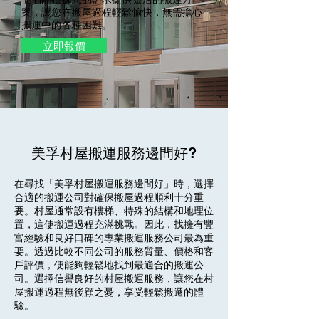
案，讓您在搬屋過程輕鬆愉快，無需擔心
搬運中的各種困難。
立即報價
美孚村屋搬運服務邊間好?
在尋找「美孚村屋搬運服務邊間好」時，選擇
合適的搬運公司對確保搬屋過程順利十分重
要。村屋通常設有樓梯、特殊的結構和地理位
置，這使搬運過程充滿挑戰。因此，找擁有豐
富經驗和良好口碑的專業搬運服務公司最為重
要。透過比較不同公司的服務質量、價格和客
戶評價，便能夠輕鬆地找到最適合的搬運公
司。選擇信譽良好的村屋搬運服務，讓您在村
屋搬運過程無後顧之憂，享受輕鬆搬遷的體
驗。