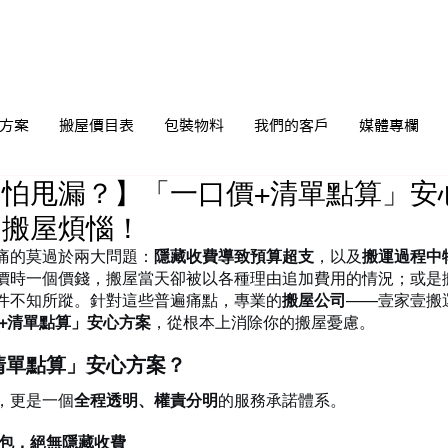
方案
搬屋價目表
包裝物料
我們的客戶
媒體專欄
怕甩漏？】「一口價+清單點算」安
的搬屋煩惱！
痛的莫過於兩大問題：
隱藏收費導致預算超支
，以及
搬運過程中
價時一個價錢，搬屋當天卻被以各種理由追加費用的情況；或是
件不知所蹤。針對這些普遍痛點，專業的
搬屋公司
——壹家壹搬
+清單點算」安心方案
，從根本上消除你的搬屋憂慮。
清單點算」安心方案？
，更是一個
全程透明、權責分明
的服務承諾體系。
全包，絕無隱藏收費