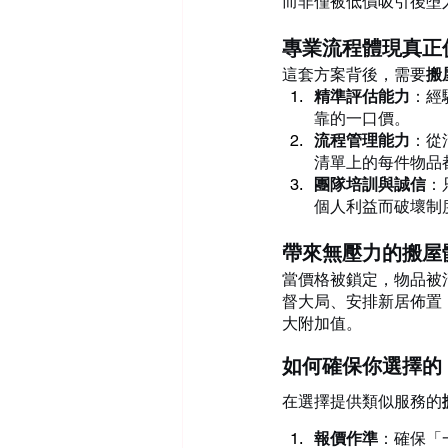
而非僅被低價吸引後墮
專業流程體現真正
這套方案背後，需要
搬
精準評估能力
：經
靠的一口價。
流程管理能力
：從
清單上的每件物品
團隊培訓與誠信
：
個人利益而破壞制
帶來無壓力的搬屋
當價格被鎖定，物品被
督大局、安排新居佈置
大附加值。
如何確保你選擇的
在選擇提供類似服務的
報價作準
：確保「