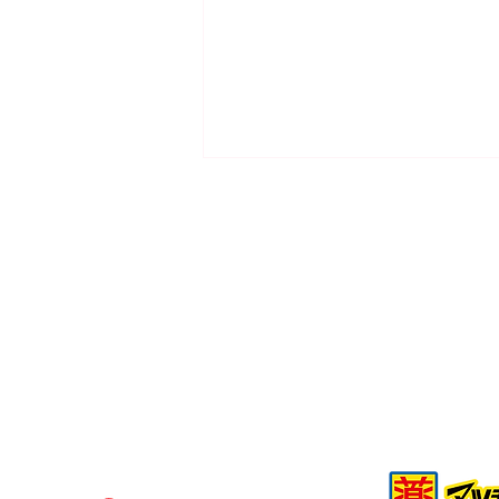
二手紙箱可以揀嗎？挑選舊紙
箱的衛生與承重評估