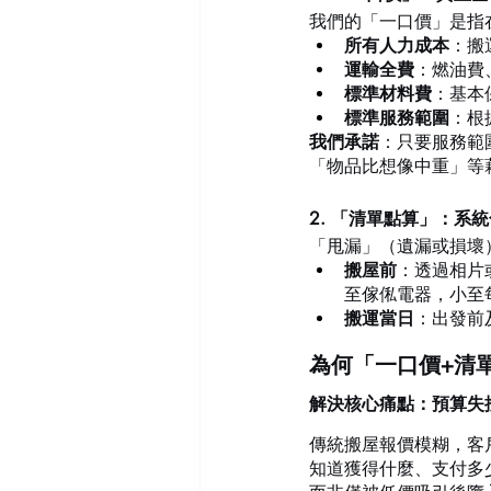
我們的「一口價」是指
所有人力成本
：搬
運輸全費
：燃油費
標準材料費
：基本
標準服務範圍
：根
我們承諾
：只要服務範
「物品比想像中重」等
2. 「清單點算」：系
「甩漏」（遺漏或損壞
搬屋前
：透過相片
至傢俬電器，小至
搬運當日
：出發前
為何「一口價+清
解決核心痛點：預算失
傳統搬屋報價模糊，客
知道獲得什麼、支付多