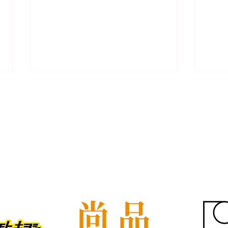
我們的客戶
屋企搬遷點解總是執到頭痛？
租屋
新手必學的搬屋打包技巧與物
具負
品分類秘訣