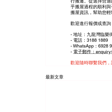
行搬遷。從選擇合適
乎搬屋過程的順利與
搬屋資訊，幫助您輕
歡迎進行報價或查詢
- 地址：九龍灣臨樂街
- 電話：3188 1889
- WhatsApp：6928 
- 
電子郵件：enquiry@
歡迎隨時聯繫我們，
最新文章