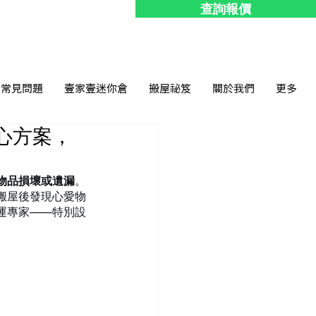
查詢報價
常見問題
壹家壹迷你倉
搬屋祕笈
關於我們
更多
心方案，
物品損壞或遺漏
。
搬屋後發現心愛物
運專家——特別設