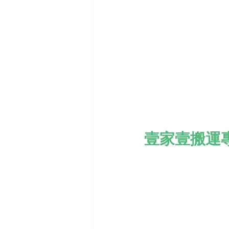
壹家壹搬運