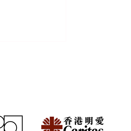
族頻繁搬家好攰？減少家
擔的模組化生活