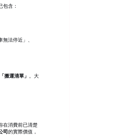
已包含：
車無法停近」、
「搬運清單」
。大
你在消費前已清楚
公司
的實際價值，