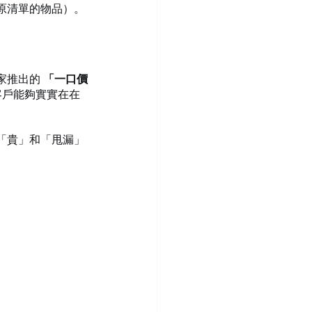
原清單的物品）。
推出的 
「一口價
客戶能夠實實在在
「貴」和「甩漏」