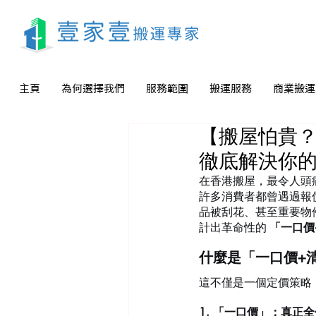
主頁
為何選擇我們
服務範圍
搬運服務
商業搬運
【搬屋怕貴？
徹底解決你
在香港搬屋，最令人頭
許多消費者都曾遇過報
品被刮花、甚至重要物
計出革命性的 
「一口價
什麼是「一口價+
這不僅是一個定價策略
1. 「一口價」：真正