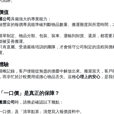
入陷阱。
價值
屋公司
具備強大的專業能力：
驗豐富的報價專員能準確判斷物品數量、搬運難度與所需時間，
清單制定、物品分類、包裝、裝車、運輸到卸貨、還原，都需要
都被妥善搬運。
只有直屬、受過嚴格培訓的團隊，才會恪守公司制定的流程與價
度。
體驗
清晰記錄，客戶便能從無盡的擔憂中解放出來。搬屋當天，客戶
，而非忙於計較費用或擔心物品丟失。這種
心理上的安心
，是我
「一口價」是真正的保障？
搬屋公司
時，請務必確認以下幾點：
一口價」及「清單點算」清楚寫入報價資料中。