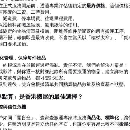
在正式服務開始前，透過專業評估後鎖定的
最終價格
。這個價格
運團隊的工資、工時費用。
、隧道費、停車場費、往返里程費用。
保護物料如搬屋綑膜、氣泡紙等的使用。
據協定的物品清單及樓層、距離等條件所涵蓋的所有搬運工序。
圍不變，報價即是最終收費。不會在當天以「樓梯太窄」、「貨
藉口要求加價。
統化管理，保障每件物品
）的根源常在於搬運過程混亂、責任不清。我們的解決方案是：
或影片，與你逐一核對並記錄所有需要搬運的物品，建立詳細的 
每箱或每袋物品，都可登記在案。
及到達後，雙方會根據清單共同點算物品數量及檢查基本狀態。
單點算」是香港搬屋的最佳選擇？
控與信任危機
戶如同「開盲盒」。壹家壹搬運專家將服務
商品化、標準化
，讓
少。這種透明度是建立信任的基石，也讓你更容易比較不同
搬屋