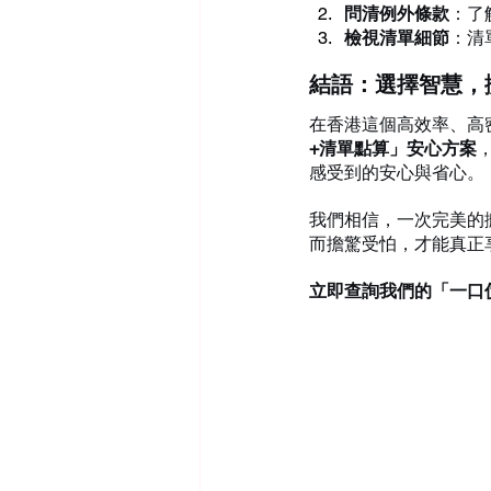
問清例外條款
：了
檢視清單細節
：清
結語：選擇智慧，
在香港這個高效率、高
+清單點算」安心方案
感受到的安心與省心。
我們相信，一次完美的
而擔驚受怕，才能真正
立即查詢我們的「一口