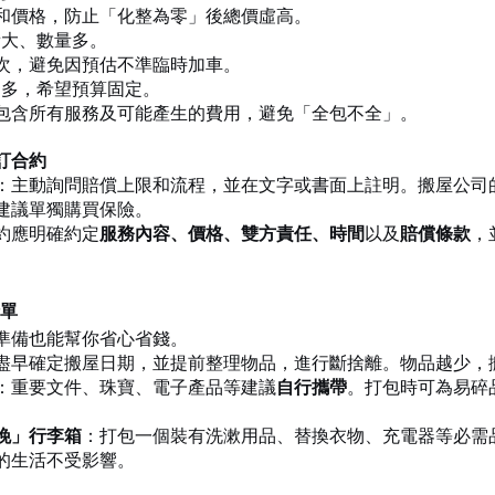
和價格，防止「化整為零」後總價虛高。
積大、數量多。 
次，避免因預估不準臨時加車。 
品繁多，希望預算固定。 
包含所有服務及可能產生的費用，避免「全包不全」。
訂合約
：主動詢問賠償上限和流程，並在文字或書面上註明。搬屋公司
建議單獨購買保險。
約應明確約定
服務內容、價格、雙方責任、時間
以及
賠償條款
，
清單
準備也能幫你省心省錢。
盡早確定搬屋日期，並提前整理物品，進行斷捨離。物品越少，
：重要文件、珠寶、電子產品等建議
自行攜帶
。打包時可為易碎
晚」行李箱
：打包一個裝有洗漱用品、替換衣物、充電器等必需
的生活不受影響。