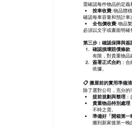
需確認每件物品的定義
按車收費
: 物品體
確認每車容量和預計車
全包價收費
: 物
必須以文字或書面明確
第三步：確認保障與簽
確認損壞賠償條款
有限，對貴重物品
簽署正式合約
：合
依據。
📋 搬屋前的實用準備
除了選對公司，充分的
提前規劃與整理
：
貴重物品特別處理
不時之需。
準備好「開箱第一
搬到新家後第一晚