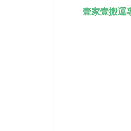
壹家壹搬運