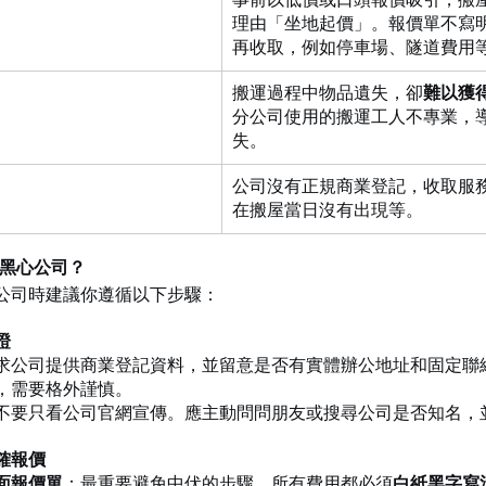
理由「坐地起價」。報價單不寫
再收取，例如停車場、隧道費用
搬運過程中物品遺失，卻
難以獲
分公司使用的搬運工人不專業，
失。
公司沒有正規商業登記，收取服
在搬屋當日沒有出現等。
開黑心公司？
公司時建議你遵循以下步驟：
證
求公司提供商業登記資料，並留意是否有實體辦公地址和固定聯
，需要格外謹慎。
不要只看公司官網宣傳。應主動問問朋友或搜尋公司是否知名，
確報價
面報價單
：最重要避免中伏的步驟。所有費用都必須
白紙黑字寫