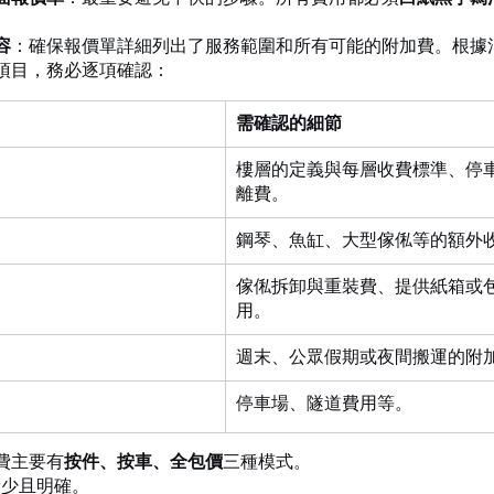
容
：確保報價單詳細列出了服務範圍和所有可能的附加費。根據
項目，務必逐項確認：
需確認的細節
樓層的定義與每層收費標準、停
離費。
鋼琴、魚缸、大型傢俬等的額外
傢俬拆卸與重裝費、提供紙箱或
用。
週末、公眾假期或夜間搬運的附
停車場、隧道費用等。
費主要有
按件、按車、全包價
三種模式。
量少且明確。