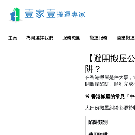
主頁
為何選擇我們
服務範圍
搬運服務
商業搬運
【避開搬屋
阱？
在香港搬屋是件大事，
開搬屋陷阱、順利完成
🚨 香港搬屋的常見「
大部份搬屋糾紛都源於
陷阱類別
費用陷阱