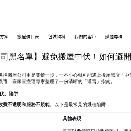
方案
搬屋價目表
包裝物料
我們的客戶
媒體專欄
公司黑名單】避免搬屋中伏！如何避
選擇搬屋公司更是關鍵一步，一不小心就可能遇上搬屋黑店「中
搬遷，壹家壹搬運專家整理了一份清晰的「避雷」指南。
中伏」陷阱
收費不透明
和
服務不規範
。以下是最常見的幾種陷阱：
具體表現
事前以低價或口頭報價吸引，搬