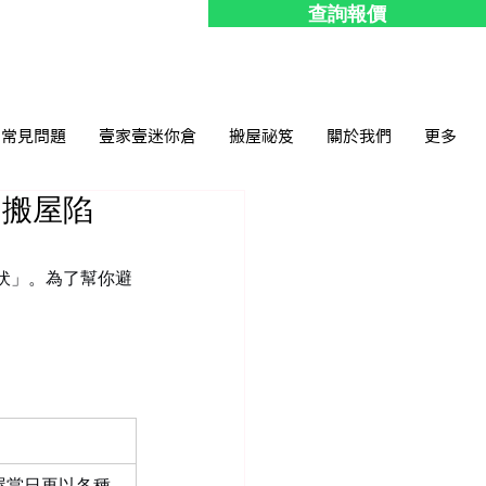
查詢報價
常見問題
壹家壹迷你倉
搬屋祕笈
關於我們
更多
開搬屋陷
伏」。為了幫你避
屋當日再以各種