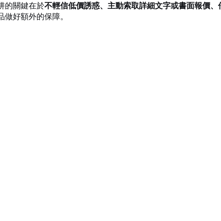
阱的關鍵在於
不輕信低價誘惑、主動索取詳細文字或書面報價、
品做好額外的保障。