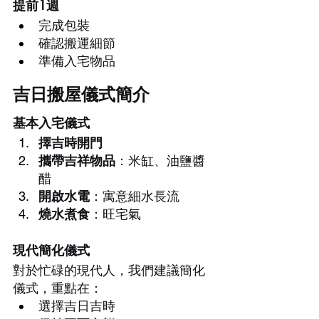
提前1週
完成包裝
確認搬運細節
準備入宅物品
吉日搬屋儀式簡介
基本入宅儀式
擇吉時開門
攜帶吉祥物品
：米缸、油鹽醬
醋
開啟水電
：寓意細水長流
燒水煮食
：旺宅氣
現代簡化儀式
對於忙碌的現代人，我們建議簡化
儀式，重點在：
選擇吉日吉時