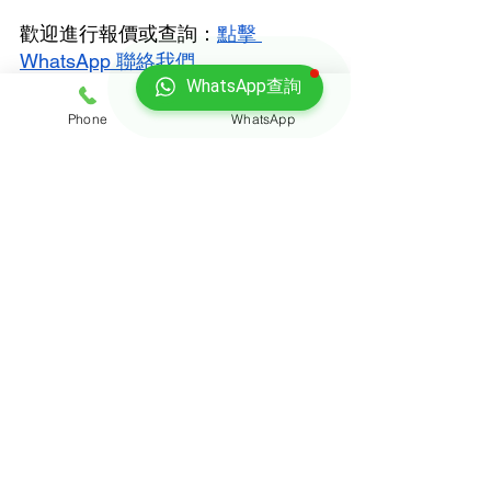
歡迎進行報價或查詢：
點擊 
WhatsApp 聯絡我們
WhatsApp查詢
- 地址：九龍灣臨樂街19號南豐商業
Phone
WhatsApp
中心9樓16-17室
- 電話：3188 1889
- WhatsApp：6928 9628
- 
電子郵件：
enquiry@opomoving.com
歡迎隨時聯繫我們，讓我們為您提
供專業的搬運服務
查看全部
最新文章