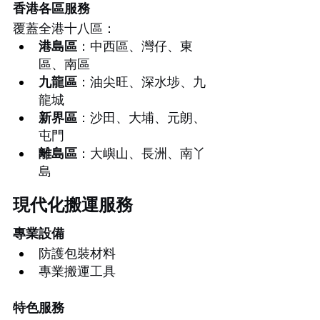
香港各區服務
覆蓋全港十八區：
港島區
：中西區、灣仔、東
區、南區
九龍區
：油尖旺、深水埗、九
龍城
新界區
：沙田、大埔、元朗、
屯門
離島區
：大嶼山、長洲、南丫
島
現代化搬運服務
專業設備
防護包裝材料
專業搬運工具
特色服務