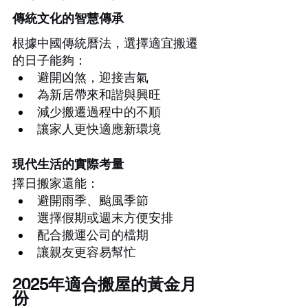
傳統文化的智慧傳承
根據中國傳統曆法，選擇適宜搬遷
的日子能夠：
避開凶煞，迎接吉氣
為新居帶來和諧與興旺
減少搬遷過程中的不順
讓家人更快適應新環境
現代生活的實際考量
擇日搬家還能：
避開雨季、颱風季節
選擇假期或週末方便安排
配合搬運公司的檔期
讓親友更容易幫忙
2025年適合搬屋的黃金月
份