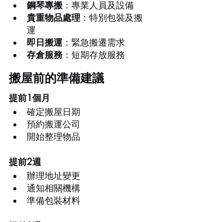
鋼琴專搬
：專業人員及設備
貴重物品處理
：特別包裝及搬
運
即日搬運
：緊急搬遷需求
存倉服務
：短期存放服務
搬屋前的準備建議
提前1個月
確定搬屋日期
預約搬運公司
開始整理物品
提前2週
辦理地址變更
通知相關機構
準備包裝材料