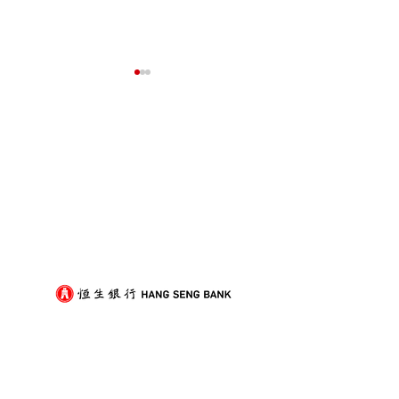
我們的客戶
裝修後入伙除甲醛，與搬
打工仔放假難？
屋傢俬進場順序點樣排？
搞定搬屋的實用
劃