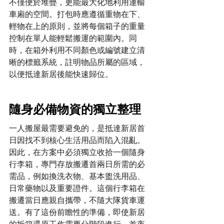
不僅便於堆疊，更能最大化地利用運輸
車廂的空間。打包時應遵循重物在下、
輕物在上的原則，並將每個箱子的重量
控制在單人能輕鬆搬運的範圍內。同
時，在箱外利用不同顏色或編號建立清
晰的標籤系統，註明物品所屬的區域，
以便抵達新居後能快速歸位。
隨身必備物資的獨立整理
一人搬屋最需要避免的，是抵達新居首
日因找不到核心生活用品而陷入混亂。
因此，在方案中必須獨立收拾一個隨身
行李箱，專門存放搬遷首兩日所需的必
需品，例如換洗衣物、基本盥洗用品、
日常藥物以及重要證件。這個行李箱在
搬遷當日應親自攜帶，不隨大隊貨車運
送。有了這份前瞻性的準備，即使新居