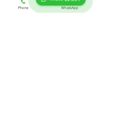
Phone
WhatsApp
聯絡我們
預約熱線: 3188 1889
​WhatsApp: 6928 9628
電郵: enquiry@opoexpert.com.hk
​地址
辦公室地址:
九龍灣臨樂街19號南豐商業中心916-917室
營業時間
星期一至星期五:上午9時至晚上10時​
星期六:上午9時至下午6時​
星期日:上午9時至下午6時
查詢