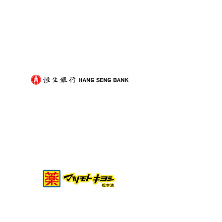
我們的客戶
屋企搬遷點解總是執到頭
租屋族頻繁搬家
痛？新手必學的搬屋打包
少家具負擔的模
技巧與物品分類秘訣