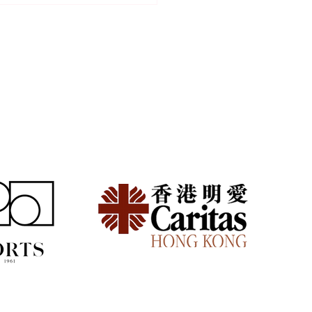
族頻繁搬家好攰？減少家
擔的模組化生活