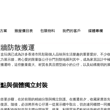
方案
搬屋價目表
包裝物料
我們的客戶
媒體專欄
示牆防散搬運
盲盒玩偶已成為許多香港市民彰顯個人品味與生活樂趣的重要愛好。不少
克力展示牆，將心愛的限量版公仔分門別類地羅列其中，成為家居設計中
所搬遷時，這些數量龐大、材質各異且體型細小的公仔，以及結構脆弱的
清點與個體獨立封裝
的首要步驟，在於前期的精細分類與獨立防護。在搬遷前夕，收藏家應首
樣復原。隨後，必須將所有公仔逐一從展示櫃中取出，切勿連同櫃體一同
應先將配件拆卸並與主體分開放置。接著，利用質地柔軟的珍珠棉或高密