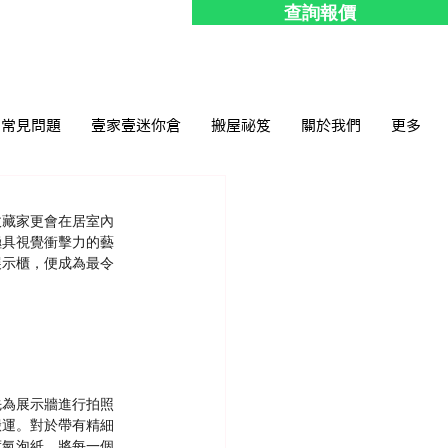
查詢報價
常見問題
壹家壹迷你倉
搬屋祕笈
關於我們
更多
收藏家更會在居室內
極具視覺衝擊力的藝
展示櫃，便成為最令
先為展示牆進行拍照
搬運。對於帶有精細
度氣泡紙，將每一個