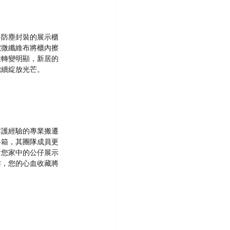
將防塵封裝的展示櫃
電微纖維布將櫃內擦
候轉變明顯，新居的
繼續綻放光芒。
防護經驗的專業搬遷
格箱，其團隊成員更
對您家中的公仔展示
作，您的心血收藏將