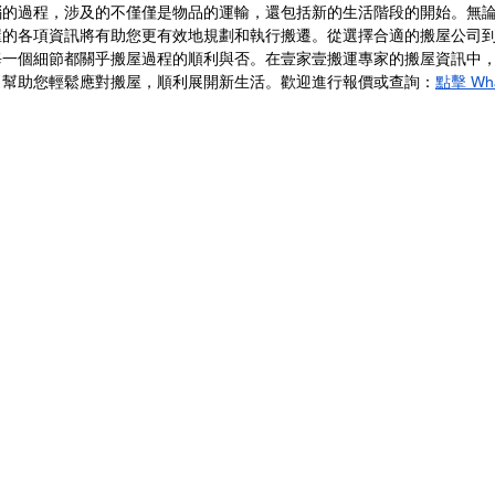
惱的過程，涉及的不僅僅是物品的運輸，還包括新的生活階段的開始。無
屋的各項資訊將有助您更有效地規劃和執行搬遷。從選擇合適的搬屋公司
每一個細節都關乎搬屋過程的順利與否。在壹家壹搬運專家的搬屋資訊中
，幫助您輕鬆應對搬屋，順利展開新生活。歡迎進行報價或查詢：
點擊 Wh