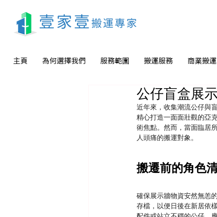
主頁
為何選擇我們
服務範圍
搬運服務
商業搬運
公仔盲盒展
近年來，收集潮流公仔與
精心打造一面面壯觀的亞
術焦點。然而，當面臨居
人頭痛的搬運對象。
搬遷前的角色
確保展示牆物資安然無恙
存檔，以便日後在新居依
配件或站立不穩的公仔，