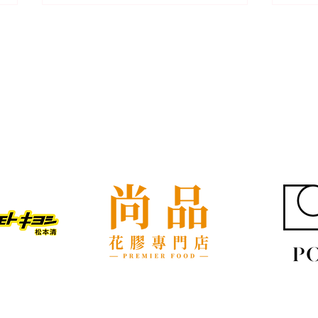
我們的客戶
屋企搬遷點解總是執到頭痛？
租屋
新手必學的搬屋打包技巧與物
具負
品分類秘訣