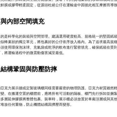
保鮮膜或膠帶輕柔固定，從源頭杜絕公仔在運輸途中因彼此相互摩擦而導
箱與內部空間填充
來的是科學化的裝箱與空間管理。建議選用硬度較高、規格統一的堅固紙
類似蜂巢狀的獨立單元，將包裹好的公仔依序放入格內。為了追求最高規
必須使用環保泡沫球、充氣袋或乾淨的軟布進行緊密填充，確保紙箱在受
石，將運輸過程中的微震動傷害減至最低。
之結構鞏固與防壓防摔
的亞克力展示牆或定製玻璃櫃同樣需要嚴密的物理防護。亞克力材質雖然
裂變。在搬運空置的櫃體前，應將所有可活動的隔板、櫃門先行拆卸並捆
用多層延伸膠膜將整體包裹。裝車時，展示櫃必須放置於車廂頂層或與其
方堆放任何重物，防止機體結構因擠壓而變形。