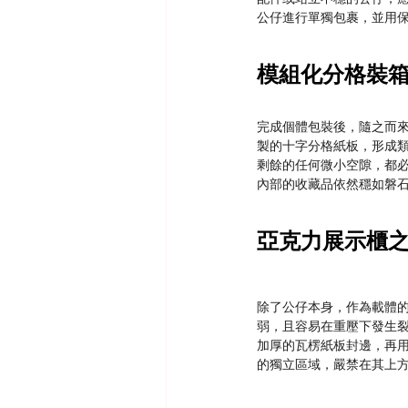
公仔進行單獨包裹，並用
模組化分格裝
完成個體包裝後，隨之而
製的十字分格紙板，形成
剩餘的任何微小空隙，都
內部的收藏品依然穩如磐
亞克力展示櫃
除了公仔本身，作為載體
弱，且容易在重壓下發生
加厚的瓦楞紙板封邊，再
的獨立區域，嚴禁在其上