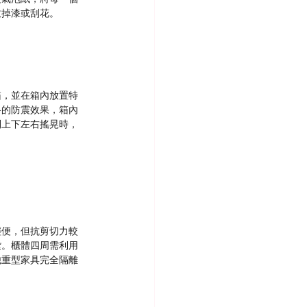
致掉漆或刮花。
箱，並在箱內放置特
格的防震效果，箱內
到上下左右搖晃時，
輕便，但抗剪切力較
紮。櫃體四周需利用
他重型家具完全隔離