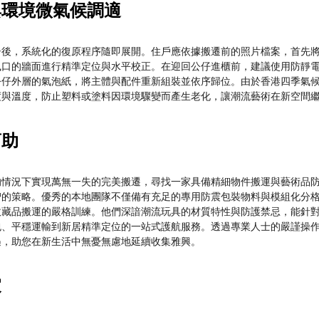
與環境微氣候調適
居後，系統化的復原程序隨即展開。住戶應依據搬遷前的照片檔案，首先
風口的牆面進行精準定位與水平校正。在迎回公仔進櫃前，建議使用防靜
公仔外層的氣泡紙，將主體與配件重新組裝並依序歸位。由於香港四季氣
度與溫度，防止塑料或塗料因環境驟變而產生老化，讓潮流藝術在新空間
幫助
的情況下實現萬無一失的完美搬遷，尋找一家具備精細物件搬運與藝術品
智的策略。優秀的本地團隊不僅備有充足的專用防震包裝物料與模組化分
收藏品搬運的嚴格訓練。他們深諳潮流玩具的材質特性與防護禁忌，能針
包、平穩運輸到新居精準定位的一站式護航服務。透過專業人士的嚴謹操
遇，助您在新生活中無憂無慮地延續收集雅興。
家