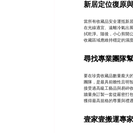
新居定位復原
當所有收藏品安全運抵新
在光線適宜、遠離冷氣出
拭乾淨。隨後，小心剪開
收藏區域應維持穩定的濕
尋找專業團隊
要在珍貴收藏品數量龐大
團隊，是最具前瞻性且明
接受過高級工藝品與易碎
牆量身訂製一套從嚴密打
獲得最高規格的尊重與禮
壹家壹搬運專