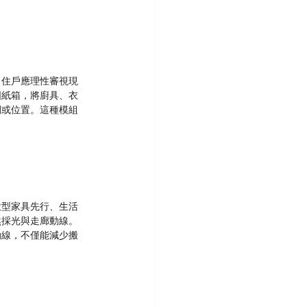
，住戶應理性審視現
固紙箱，將廚具、衣
間或位置。這種模組
大型家具先行、生活
然採光與走廊動線。
動線，不僅能減少搬