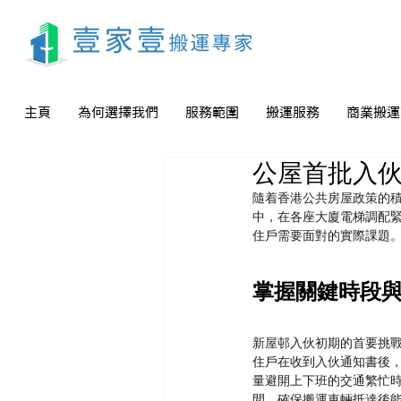
主頁
為何選擇我們
服務範圍
搬運服務
商業搬運
公屋首批入
隨着香港公共房屋政策的
中，在各座大廈電梯調配
住戶需要面對的實際課題
掌握關鍵時段
新屋邨入伙初期的首要挑
住戶在收到入伙通知書後
量避開上下班的交通繁忙
間，確保搬運車輛抵達後