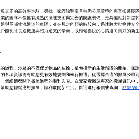
實現真正的高效率進駐，尋找一家經驗豐富且熟悉公屋環境的專業搬遷團
專業的團隊不僅擁有純熟的搬運技術與完善的防護裝備，更具備應對新屋
交通與屋邨物流通道的車隊，並在規定的預約時段內，迅速將大批物件安
住戶能免除長途搬運與體力透支的辛勞，以輕鬆喜悅的心情邁向美好的新
家
惱的過程，涉及的不僅僅是物品的運輸，還包括新的生活階段的開始。無
屋的各項資訊將有助您更有效地規劃和執行搬遷。從選擇合適的搬屋公司
每一個細節都關乎搬屋過程的順利與否。在壹家壹搬運專家的搬屋資訊中
，幫助您輕鬆應對搬屋，順利展開新生活。歡迎進行報價或查詢：
點擊 Wh