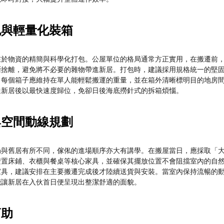
包與輕量化裝箱
在於物資的精簡與科學化打包。公屋單位的格局通常方正實用，在搬遷前
斷捨離，避免將不必要的雜物帶進新居。打包時，建議採用規格統一的堅
。每個箱子應維持在單人能輕鬆搬運的重量，並在箱外清晰標明目的地房
達新居後以最快速度歸位，免卻日後海底撈針式的拆箱煩惱。
與空間動線規劃
局與舊居有所不同，傢俬的進場順序亦大有講學。在搬屋當日，應採取「
安置床鋪、衣櫃與餐桌等核心家具，並確保其擺放位置不會阻擋室內的自
家具，建議安排在主要搬遷完成後才陸續送貨與安裝。當室內保持流暢的
能讓新居在入伙首日便呈現出整潔舒適的面貌。
幫助