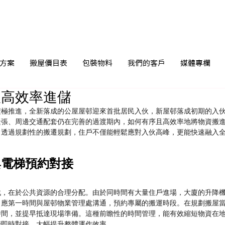
方案
搬屋價目表
包裝物料
我們的客戶
媒體專欄
伙高效率進儲
積極推進，全新落成的公屋屋邨迎來首批居民入伙，新屋邨落成初期的入
緊張、周邊交通配套仍在完善的過渡期內，如何有序且高效率地將物資搬
。透過規劃性的搬遷規劃，住戶不僅能輕鬆應對入伙高峰，更能快速融入
與電梯預約對接
戰，在於公共資源的合理分配。由於同時間有大量住戶進場，大廈的升降
，應第一時間與屋邨物業管理處溝通，預約專屬的搬運時段。在規劃搬屋
時間，並提早抵達現場準備。這種前瞻性的時間管理，能有效縮短物資在
能即時對接，大幅提升整體運作效率。