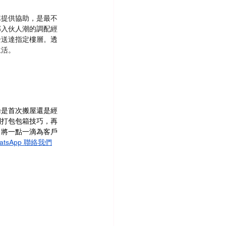
隊提供協助，是最不
邨入伙人潮的調配經
全送達指定樓層。透
生活。
論是首次搬屋還是經
到打包包箱技巧，再
，將一點一滴為客戶
atsApp 聯絡我們