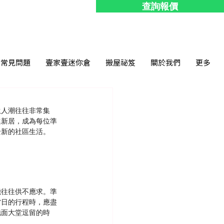
查詢報價
常見問題
壹家壹迷你倉
搬屋祕笈
關於我們
更多
伙人潮往往非常集
進新居，成為每位準
全新的社區生活。
機往往供不應求。準
當日的行程時，應盡
地面大堂逗留的時