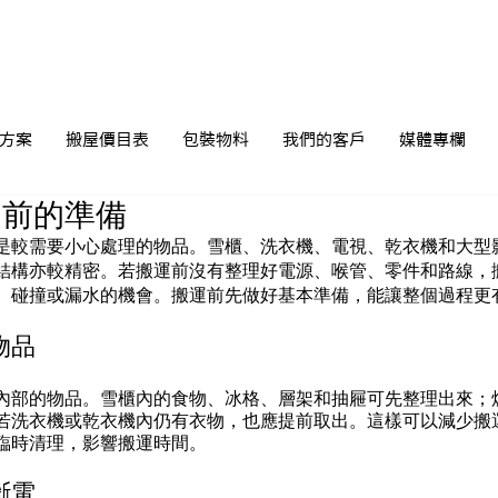
方案
搬屋價目表
包裝物料
我們的客戶
媒體專欄
運前的準備
是較需要小心處理的物品。雪櫃、洗衣機、電視、乾衣機和大型
結構亦較精密。若搬運前沒有整理好電源、喉管、零件和路線，
、碰撞或漏水的機會。搬運前先做好基本準備，能讓整個過程更
物品
內部的物品。雪櫃內的食物、冰格、層架和抽屜可先整理出來；
若洗衣機或乾衣機內仍有衣物，也應提前取出。這樣可以減少搬
臨時清理，影響搬運時間。
斷電