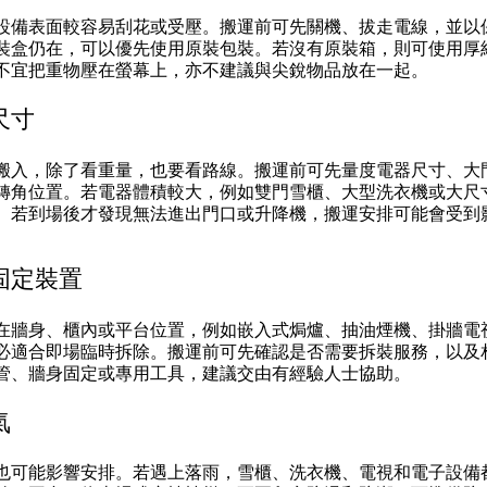
設備表面較容易刮花或受壓。搬運前可先關機、拔走電線，並以
裝盒仍在，可以優先使用原裝包裝。若沒有原裝箱，則可使用厚
不宜把重物壓在螢幕上，亦不建議與尖銳物品放在一起。
尺寸
搬入，除了看重量，也要看路線。搬運前可先量度電器尺寸、大
轉角位置。若電器體積較大，例如雙門雪櫃、大型洗衣機或大尺
。若到場後才發現無法進出門口或升降機，搬運安排可能會受到
固定裝置
在牆身、櫃內或平台位置，例如嵌入式焗爐、抽油煙機、掛牆電
必適合即場臨時拆除。搬運前可先確認是否需要拆裝服務，以及
管、牆身固定或專用工具，建議交由有經驗人士協助。
氣
也可能影響安排。若遇上落雨，雪櫃、洗衣機、電視和電子設備