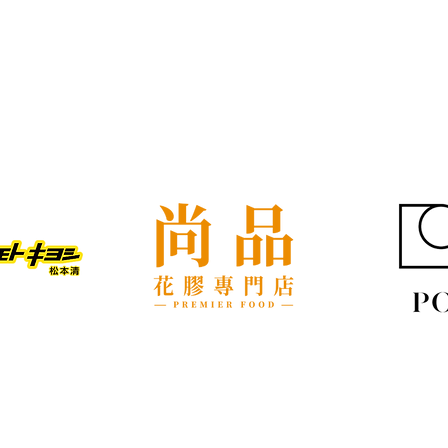
我們的客戶
屋企搬遷點解總是執到頭痛？
租屋
新手必學的搬屋打包技巧與物
具負
品分類秘訣