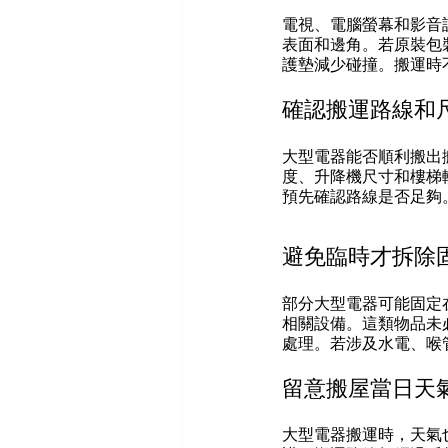
電視、電腦螢幕和影音
表面和邊角。若原裝包
護墊減少碰撞。搬運時
確認搬運路線和
大型電器能否順利搬出
度、升降機尺寸和樓梯
預先確認路線是否足夠
避免臨時才拆除
部分大型電器可能固定
相關設備。這類物品未
處理。若涉及水電、喉
留意搬屋當日天
大型電器搬運時，天氣