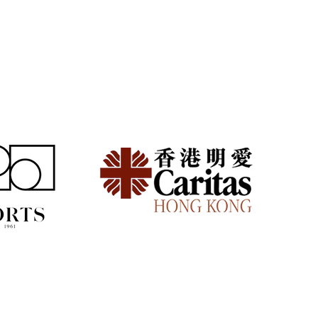
族頻繁搬家好攰？減少家
擔的模組化生活