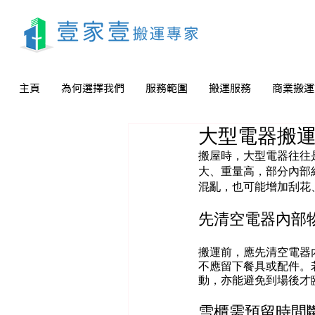
主頁
為何選擇我們
服務範圍
搬運服務
商業搬運
大型電器搬
搬屋時，大型電器往往
大、重量高，部分內部
混亂，也可能增加刮花
先清空電器內部
搬運前，應先清空電器
不應留下餐具或配件。
動，亦能避免到場後才
雪櫃需預留時間