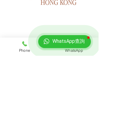
WhatsApp查詢
免費報價
Phone
WhatsApp
查詢搬屋收費，客服專員會即時回覆報價
聯絡我們
預約熱線: 3188 1889
​WhatsApp: 6928 9628
電郵: enquiry@opoexpert.com.hk
​地址
辦公室地址:
九龍灣臨樂街19號南豐商業中心916-917室