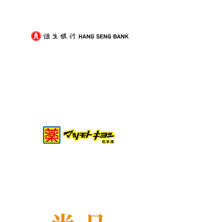
痛？新手必學的搬屋打包
少家具負擔的模
技巧與物品分類秘訣