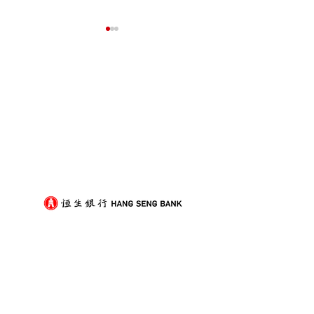
我們的客戶
屋企搬遷點解總是執到頭
租屋族頻繁搬家
痛？新手必學的搬屋打包
少家具負擔的模
技巧與物品分類秘訣