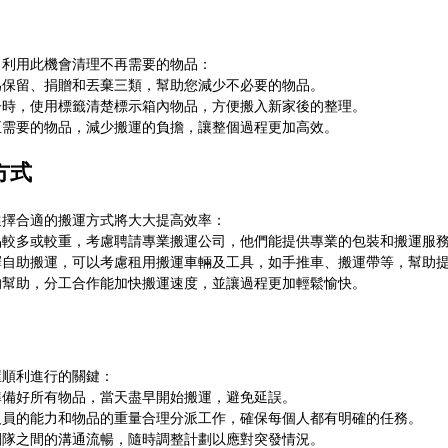
，利用此機會清理不再需要的物品：
為保留、捐贈和丟棄三類，幫助您減少不必要的物品。
子時，使用標籤清楚標示箱內物品，方便搬入新家後的整理。
正需要的物品，減少搬運的負擔，讓整個過程更加高效。
方式
選擇合適的搬運方式將大大提高效率：
品較多或較重，考慮聘請專業搬運公司，他們能提供專業的包裝和搬運服
擇自助搬運，可以考慮租用搬運車輛及工具，如手推車、搬運帶等，幫助
的幫助，分工合作能加快搬運速度，並讓過程更加輕鬆愉快。
屋順利進行的關鍵：
準備好所有物品，當天盡早開始搬運，避免延誤。
人員的能力和物品的重量合理分派工作，確保每個人都有明確的任務。
團隊之間的溝通流暢，隨時調整計劃以應對突發情況。