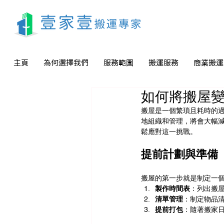
主頁
為何選擇我們
服務範圍
搬運服務
商業搬運
如何將搬屋
搬屋是一個繁瑣且耗時的
地組織和管理，將會大幅
鬆應對這一挑戰。
提前計劃與準備
搬屋的第一步就是制定一
製作時間表
：列出搬
清單管理
：制定物品
提前打包
：隨著搬家