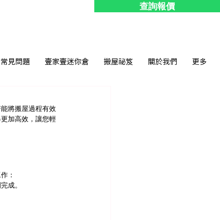
查詢報價
常見問題
壹家壹迷你倉
搬屋祕笈
關於我們
更多
若能將搬屋過程有效
得更加高效，讓您輕
工作：
間完成。