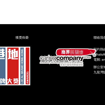
​獲獎殊榮
聯絡我
預約熱線:
WhatsA
電郵: en
辦公室
九龍灣臨