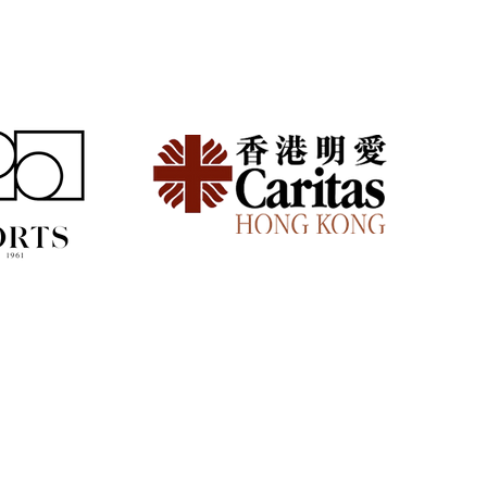
仔放假難？週末兩天搞定
的實用時間軸規劃