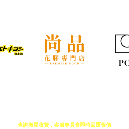
裝修後入伙除甲醛，與搬屋傢
打工
俬進場順序點樣排？
搬屋
免費報價
查詢搬屋收費，客服專員會即時回覆報價