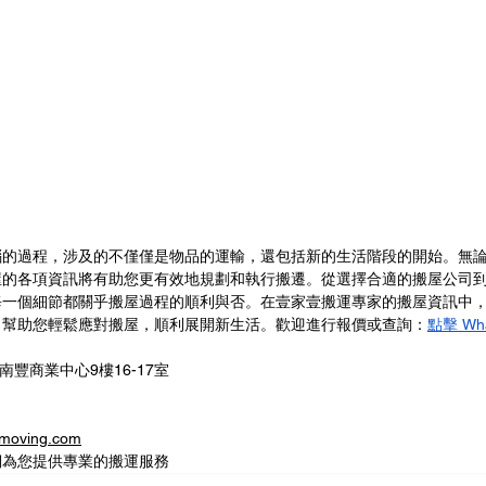
惱的過程，涉及的不僅僅是物品的運輸，還包括新的生活階段的開始。無
屋的各項資訊將有助您更有效地規劃和執行搬遷。從選擇合適的搬屋公司
每一個細節都關乎搬屋過程的順利與否。在壹家壹搬運專家的搬屋資訊中
，幫助您輕鬆應對搬屋，順利展開新生活。歡迎進行報價或查詢：
點擊 Wh
南豐商業中心9樓16-17室
oving.com
們為您提供專業的搬運服務