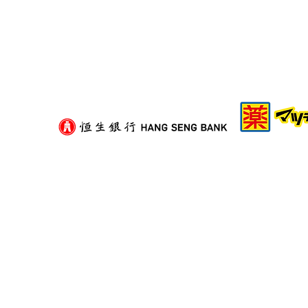
租屋族頻繁搬家好攰？減少家
具負擔的模組化生活