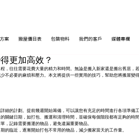
方案
搬屋價目表
包裝物料
我們的客戶
媒體專欄
變得更加高效？
過程，往往需要花費大量的精力和時間。無論是搬入新家還是搬出舊居，
減少不必要的麻煩和壓力。本文將提供一些實用的技巧，幫助您將搬屋變
個詳細的計劃。提前幾週開始籌備，可以讓您有充足的時間進行各項準備
屋的關鍵日期，如打包、搬運和清理時間，並確保每個階段都有足夠的時
清單，記錄需要搬運的物品，避免遺漏重要物品。
日期的臨近，逐漸開始打包不常用的物品，減少搬家當天的工作量。