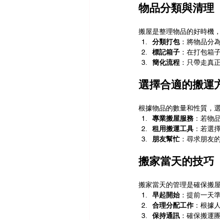
物品分類與清理
搬屋是整理物品的好時機
分類打包
：將物品分
標記箱子
：在打包箱
簡化流程
：只帶走真
選擇合適的搬運
根據物品的數量和性質，
專業搬屋服務
：若物
租用搬運工具
：若選
朋友幫忙
：尋求朋友
搬家當天的技巧
搬家當天的管理是確保搬
早起開始
：提前一天
合理分配工作
：根據
保持通訊
：確保搬運