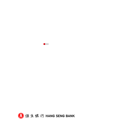
我們的客戶
屋企搬遷點解總是執到頭
租屋族頻繁搬家
痛？新手必學的搬屋打包
少家具負擔的模
技巧與物品分類秘訣