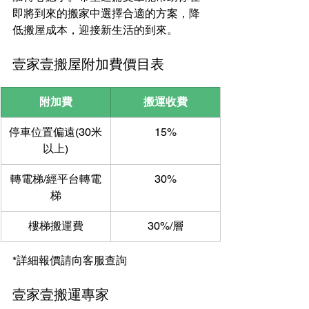
即將到來的搬家中選擇合適的方案，降
低搬屋成本，迎接新生活的到來。
壹家壹搬屋附加費價目表
附加費
搬運收費
停車位置偏遠(30米
15%
以上)
轉電梯/經平台轉電
30%
梯
樓梯搬運費
30%/層
*詳細報價請向客服查詢
壹家壹搬運專家