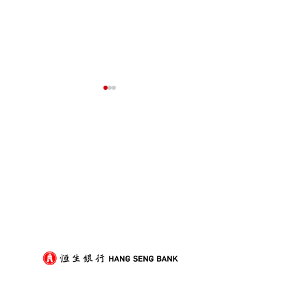
我們的客戶
屋企搬遷點解總是執到頭
租屋族頻繁搬家
痛？新手必學的搬屋打包
少家具負擔的模
技巧與物品分類秘訣