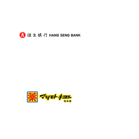
收樓搬屋撞正狂風暴雨？3
二手紙箱可以揀
個實用防濕對策一次看懂
舊紙箱的衛生與