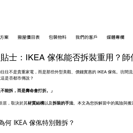
方案
搬屋價目表
包裝物料
我們的客戶
媒體專欄
貼士：IKEA 傢俬能否拆裝重用？
往不是貴重家電，而是那些外型美觀、價錢實惠的 IKEA 傢俬。坊間流傳
竟這是否都市傳說？
是不能拆，而是壽命會打折。」
到新居，取決於其
材質結構
以及
拆裝的手法
。本文為您拆解當中的風險與搬
何 IKEA 傢俬特別難拆？