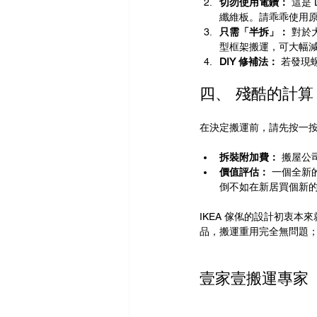
切勿使用電鑽：
 這是
纖維板。請乖乖使用
只需「半拆」：
 對
型框架搬運，可大幅
DIY 修補法：
 若發
四、 殘酷的計算
在決定搬運前，請先按一
拆裝附加費：
 搬屋
價值評估：
 一個全新
倒不如在新居買個新
IKEA 傢俬的設計初衷本
品，搬運重用完全無問題
壹家壹搬運專家