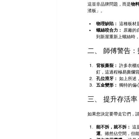
這並非品牌問題，而是
物
渣板」。
物理缺陷：
 這種板
螺絲咬合力：
 原廠
到新屋重新上螺絲時
二、 師傅警告
背板撕裂：
 許多衣
釘，這過程極易撕爛
孔位滑牙：
 如上所
五金變形：
 獨特的偏
三、 提升存活
如果您決定要帶走它們，
能不拆，就不拆：
 
運
。雖然佔空間，但