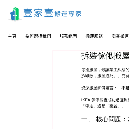
主頁
為何選擇我們
服務範圍
搬運服務
商業搬運
拆裝傢俬搬屋
每逢搬屋，最讓業主糾結的往
拆即散，搬屋必死。」究
資深搬屋師傅坦言：
「不
IKEA 傢俬能否成功過渡
「帶走」還是「棄置」。
一、 核心問題：為