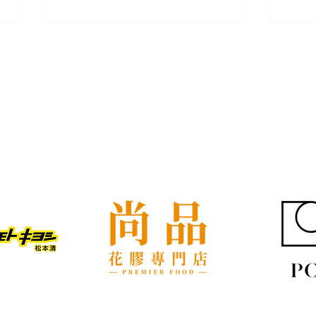
我們的客戶
屋企搬遷點解總是執到頭痛？
租屋
新手必學的搬屋打包技巧與物
具負
品分類秘訣