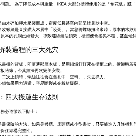
料
問題。 為了降低成本與重量，IKEA 大部分櫃體使用的是「刨花板」
或
「
材是由木碎加膠水壓製而成，密度低且甚至內部呈蜂巢狀中空。
的自攻螺絲是直接鑽入木層中「咬死」。當您將螺絲扭出來時，原本的木紋
，原本的孔洞已經變大，導致螺絲無法鎖緊，櫃體便會搖晃不穩，甚至傾
：拆裝過程的三大死穴
櫃或書櫃的背板，即薄薄那層木板，是用細鐵釘釘死在櫃框上的。拆卸時若
背板邊緣，令其無法再次完美安裝。
述，二次上鎖時，螺絲往往會在舊孔中「空轉」，失去抓力。
心鎖如果用力過猛，容易斷裂或令板材爆裂。
率：四大搬運生存法則
請務必遵循以下貼士：
這是最保險的方法。如果是矮櫃、床頭櫃或小型書架，只要能進入升降機和
能保住結構完整性。