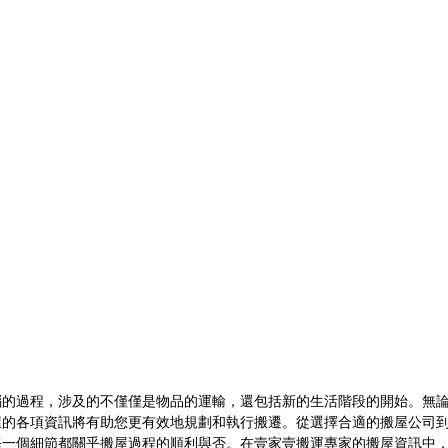
惱的過程，涉及的不僅僅是物品的運輸，還包括新的生活階段的開始。無
屋的各項資訊將有助您更有效地規劃和執行搬遷。從選擇合適的搬屋公司
每一個細節都關乎搬屋過程的順利與否。在壹家壹搬運專家的搬屋資訊中