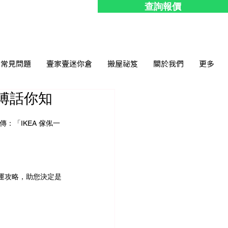
查詢報價
常見問題
壹家壹迷你倉
搬屋祕笈
關於我們
更多
師傅話你知
：「IKEA 傢俬一
運攻略，助您決定是