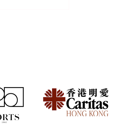
族頻繁搬家好攰？減少家
擔的模組化生活