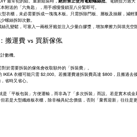
 DIY 最常犯的錯。重新組裝時，
絕對禁止使用電動螺絲批
。電鑽扭力過大
原本附送的「六角匙」，用手感慢慢鎖至八分緊即可。
於大型衣櫃，未必需要拆成一塊塊木板。只需拆除門板、層板及抽屜，減輕
減少螺絲拆卸次數。
現螺絲孔變鬆，可塞入一兩根牙籤並注入少量白膠漿，增加摩擦力與填充空
：搬運費 vs 買新傢俬
按計數機。
公司對於需要拆裝的傢俬會收取額外的「拆裝費」。
的 IKEA 衣櫃可能只需 $2,000。若搬運費連拆裝費高達 $800，且搬
的，省時又省心。
來就是「平板包裝」方便運輸，而非為了「多次拆裝」而設。若是實木或金屬系
；但若是大型纖維板衣櫃，除非極具紀念價值，否則「棄舊迎新」往往是