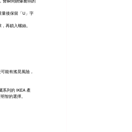
，會瞬間鑽爆脆弱的
重量後保留「U」字
隙，再鎖入螺絲。
過去後可能有搖晃風險，
列的 IKEA 產
更明智的選擇。