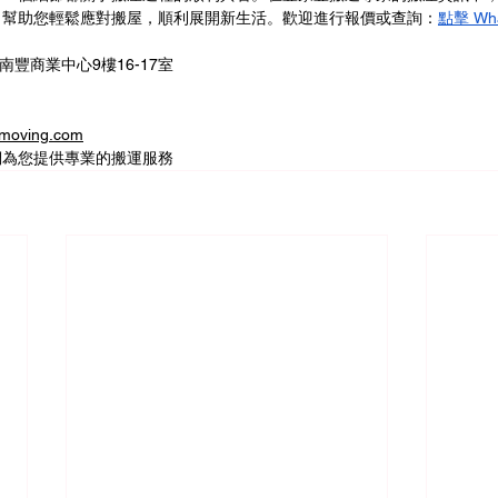
，幫助您輕鬆應對搬屋，順利展開新生活。歡迎進行報價或查詢：
點擊 Wh
南豐商業中心9樓16-17室
oving.com
們為您提供專業的搬運服務