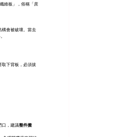
纖維板」，俗稱「蔗
結構會被破壞。當去
斜。
要取下背板，必須拔
門口，建議
整件搬